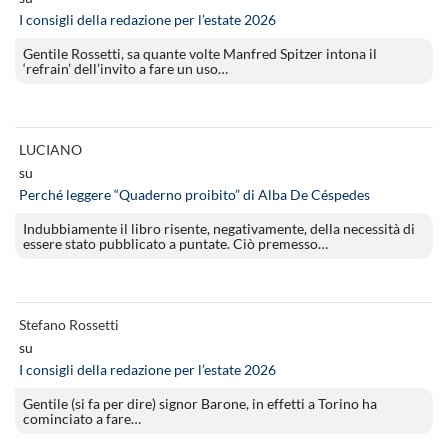
I consigli della redazione per l’estate 2026
Gentile Rossetti, sa quante volte Manfred Spitzer intona il
‘refrain’ dell’invito a fare un uso…
LUCIANO
su
Perché leggere “Quaderno proibito” di Alba De Céspedes
Indubbiamente il libro risente, negativamente, della necessità di
essere stato pubblicato a puntate. Ciò premesso…
Stefano Rossetti
su
I consigli della redazione per l’estate 2026
Gentile (si fa per dire) signor Barone, in effetti a Torino ha
cominciato a fare…