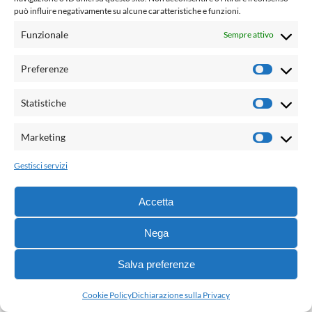
può influire negativamente su alcune caratteristiche e funzioni.
Colophon
Funzionale
Sempre attivo
Fondatore
Preferenze
Prefere
Romano Luperini
Redazione
Statistiche
Statisti
Antonella Amato, Emanuela Bandini, Alberto
Bertino, Linda Cavadini, Gabriele Cingolani,
Marketing
Marketi
Roberto Contu, Giulia Falistocco, Orsetta
Innocenti, Daniele Lo Vetere, Morena Marsilio,
Gestisci servizi
Luisa Mirone, Stefano Rossetti, Katia Trombetta,
Emanuele Zinato
Accetta
Caporedattore
Roberto Contu
Nega
Editore
Salva preferenze
G.B. Palumbo Editore
Cookie Policy
Dichiarazione sulla Privacy