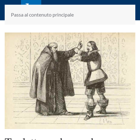
laletteraturaenoi.it
fondato da Romano Luperini
Passa al contenuto principale