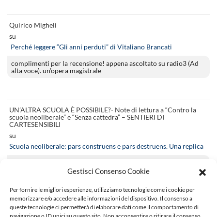
Quirico Migheli
su
Perché leggere “Gli anni perduti” di Vitaliano Brancati
complimenti per la recensione! appena ascoltato su radio3 (Ad
alta voce). un’opera magistrale
UN’ALTRA SCUOLA È POSSIBILE?- Note di lettura a “Contro la
scuola neoliberale” e “Senza cattedra” – SENTIERI DI
CARTESENSIBILI
su
Scuola neoliberale: pars construens e pars destruens. Una replica
[…] si veda la recensione di Ravide Racca su “La letteratura e noi”.
Va notato…
Gestisci Consenso Cookie
Per fornire le migliori esperienze, utilizziamo tecnologie come i cookie per
memorizzare e/o accedere alle informazioni del dispositivo. Il consenso a
queste tecnologie ci permetterà di elaborare dati come il comportamento di
navigazione o ID unici su questo sito. Non acconsentire o ritirare il consenso