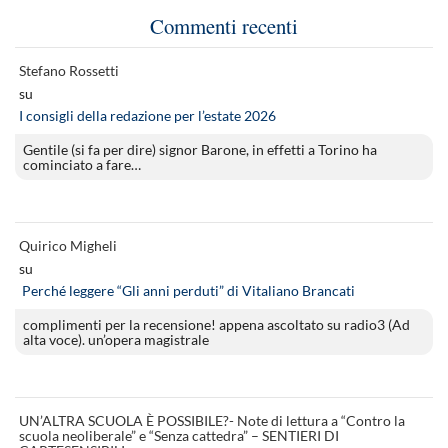
Commenti recenti
Stefano Rossetti
su
I consigli della redazione per l’estate 2026
Gentile (si fa per dire) signor Barone, in effetti a Torino ha
cominciato a fare…
Quirico Migheli
su
Perché leggere “Gli anni perduti” di Vitaliano Brancati
complimenti per la recensione! appena ascoltato su radio3 (Ad
alta voce). un’opera magistrale
UN’ALTRA SCUOLA È POSSIBILE?- Note di lettura a “Contro la
scuola neoliberale” e “Senza cattedra” – SENTIERI DI