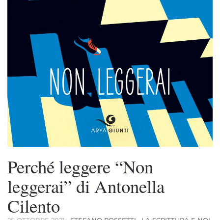
Perché leggere “Non
leggerai” di Antonella
Cilento
28 OTTOBRE 2021
·
STEFANO ROSSETTI
·
LA SCRITTURA E NOI