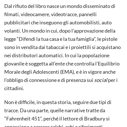
Dal rifiuto del libro nasce un mondo disseminato di
filmati, videocamere, videotracce, pannelli
pubblicitari che inseguono gli automobilisti, auto
volanti. Un mondo in cui, dopo l’approvazione della
legge “Difendi la tua casa e la tua famiglia”, le pistole
sono in vendita dai tabaccai e i proiettili si acquistano
nei distributori automatici. In cui la popolazione
giovanile è soggetta all’ente che controlla l’Equilibrio
Morale degli Adolescenti (EMA), e è in vigore anche
l’obbligo di connessione e di presenza sui
social
per i
cittadini.
Non è difficile, in questa storia, seguire due tipi di
tracce. Da una parte, quelle narrative tratte da
“Fahrenheit 451”, perché il lettore di Bradbury si
appassiona a cercare calchi, echi e riferimenti