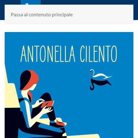
laletteraturaenoi.it
fondato da Romano Luperini
Passa al contenuto principale