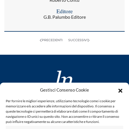
Editore
G.B. Palumbo Editore
PRECEDENTI
SUCCESSIVI
Gestisci Consenso Cookie
www.laletteraturaenoi.it
Per fornire le migliori esperienze, utilizziamo tecnologie come i cookie per
fondato da Romano Luperini
memorizzare e/o accedere alle informazioni del dispositivo. Il consenso a
queste tecnologie ci permetterà di elaborare dati come il comportamento di
Questo blog non rappresenta una testata giornalistica in
navigazione o ID unici su questo sito. Non acconsentire o ritirare il consenso
può influire negativamente su alcune caratteristiche e funzioni.
quanto viene aggiornato senza alcuna periodicità. Non può
pertanto considerarsi un prodotto editoriale ai sensi della