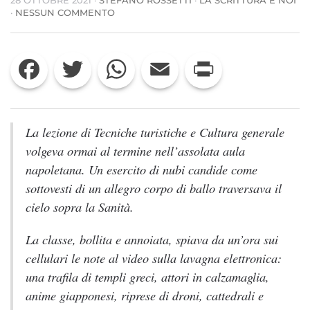
SU
·
NESSUN COMMENTO
PERCHÉ
LEGGERE
“NON
Facebook
Twitter
WhatsApp
Email
Print
LEGGERAI”
DI
ANTONELLA
CILENTO
La lezione di
Tecniche turistiche e Cultura generale
volgeva ormai al termine nell’assolata aula
napoletana. Un esercito di nubi candide come
sottovesti di un allegro corpo di ballo traversava il
cielo sopra la Sanità.
La classe, bollita e annoiata, spiava da un’ora sui
cellulari le note al video sulla lavagna elettronica:
una trafila di templi greci, attori in calzamaglia,
anime
giapponesi, riprese di droni, cattedrali e