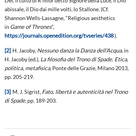
Dei, il culto di R’hllor detto Signore della Luce, il Dio
abissale, il Dio dai mille volti, lo Stallone. (Cf.
Shannon
Wells-Lassagne, “Religious aesthetics
in
Game of Thrones
”,
https://journals.openedition.org/tvseries/438
).
[2]
H. Jacoby,
Nessuno danza la Danza dell’Acqua
, in
H. Jacoby (ed.),
La filosofia del Trono di Spade. Etica,
politica, metafisica
, Ponte delle Grazie, Milano 2013,
pp. 205-219.
[3]
M. J. Sigrist,
Fato, libertà e autenticità nel Trono
di Spade
, pp. 189-203.