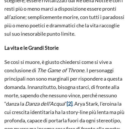
scegliere; essere rivitalizzati dal Re della Notte e con i
resti più o meno marci a disposizione essere pronti
all’azione; semplicemente morire, con tutti i paradossi
più o meno poetici e drammatici che la vita raccoglie
sul suo inesorabile punto limite.
La vita e le Grandi Storie
Se così si muore, è giusto chiedersi come si vive a
conclusione di
The Game of Throne
. I personaggi
principali non sono marginali per rispondere a questa
domanda. Innanzitutto, bisogna starci, di fronte alla
morte, sapendo che nessuno vince, perché nessuno
“danza la
Danza dell’Acqua
”
[2]
. Arya Stark, l’eroina la
cui crescita identitaria ha la story-line più lenta ma più
profonda, capace di portarla fuori da ogni stereotipo,
non muore ma insegna cosa fare di fronte alla morte: