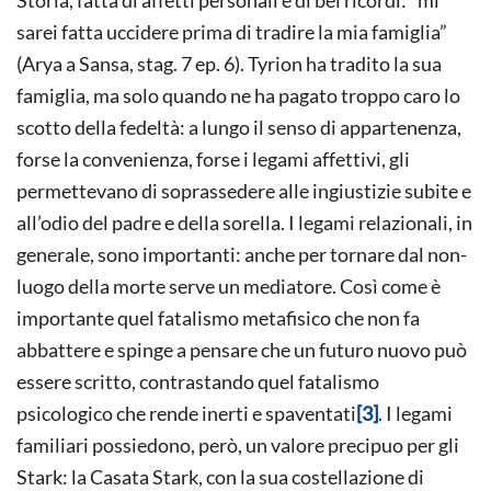
Storia, fatta di affetti personali e di bei ricordi: “mi
sarei fatta uccidere prima di tradire la mia famiglia”
(Arya a Sansa, stag. 7 ep. 6). Tyrion ha tradito la sua
famiglia, ma solo quando ne ha pagato troppo caro lo
scotto della fedeltà: a lungo il senso di appartenenza,
forse la convenienza, forse i legami affettivi, gli
permettevano di soprassedere alle ingiustizie subite e
all’odio del padre e della sorella. I legami relazionali, in
generale, sono importanti: anche per tornare dal non-
luogo della morte serve un mediatore. Così come è
importante quel fatalismo metafisico che non fa
abbattere e spinge a pensare che un futuro nuovo può
essere scritto, contrastando quel fatalismo
psicologico che rende inerti e spaventati
[3]
. I legami
familiari possiedono, però, un valore precipuo per gli
Stark: la Casata Stark, con la sua costellazione di