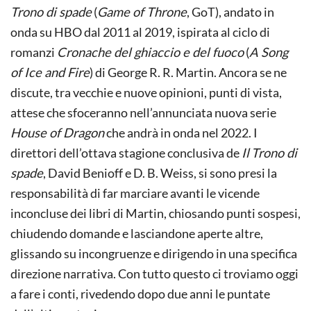
Trono di spade
(
Game of Throne
, GoT), andato in
onda su HBO dal 2011 al 2019, ispirata al ciclo di
romanzi
Cronache del ghiaccio e del fuoco
(
A Song
of Ice and Fire
) di George R. R. Martin. Ancora se ne
discute, tra vecchie e nuove opinioni, punti di vista,
attese che sfoceranno nell’annunciata nuova serie
House of Dragon
che andrà in onda nel 2022. I
direttori dell’ottava stagione conclusiva de
Il
Trono di
spade
, David Benioff e D. B. Weiss, si sono presi la
responsabilità di far marciare avanti le vicende
inconcluse dei libri di Martin, chiosando punti sospesi,
chiudendo domande e lasciandone aperte altre,
glissando su incongruenze e dirigendo in una specifica
direzione narrativa. Con tutto questo ci troviamo oggi
a fare i conti, rivedendo dopo due anni le puntate