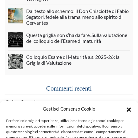
Dal testo allo schermo: il Don Chisciotte di Fabio
Segatori, fedele alla trama, meno allo spirito di
Cervantes
Questa griglia non s’ha da fare. Sulla valutazione
del colloquio dell’Esame di maturità
Colloquio Esame di Maturità a.s. 2025-26: la
Griglia di Valutazione
Commenti recenti
Stefano Rossetti
Gestisci Consenso Cookie
su
I consigli della redazione per l’estate 2026
Per fornire le migliori esperienze, utilizziamo tecnologie come i cookie per
Gentile (si fa per dire) signor Barone, in effetti a Torino ha
memorizzare e/o accedere alle informazioni del dispositivo. Il consenso a
cominciato a fare…
queste tecnologie ci permetterà di elaborare dati come il comportamento di
navigazione o ID unici su questo sito. Non acconsentire o ritirare il consenso