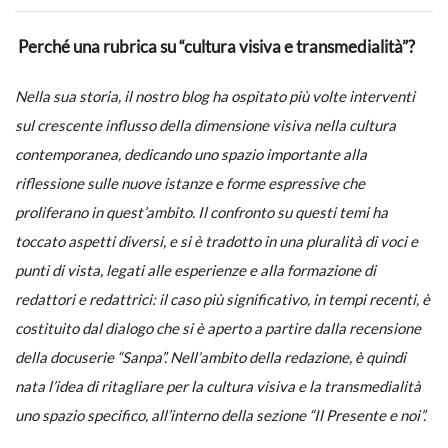
PRIMA
LA
Perché una rubrica su “cultura visiva e transmedialità”?
VITA.
POSTILLA
ONTOLOGICA
Nella sua storia, il nostro blog ha ospitato più volte interventi
INTORNO
AL
sul crescente influsso della dimensione visiva nella cultura
TRONO
contemporanea, dedicando uno spazio importante alla
DI
SPADE.
riflessione sulle nuove istanze e forme espressive che
proliferano in quest’ambito. Il confronto su questi temi ha
toccato aspetti diversi, e si è tradotto in una pluralità di voci e
punti di vista, legati alle esperienze e alla formazione di
redattori e redattrici: il caso più significativo, in tempi recenti, è
costituito dal dialogo che si è aperto a partire dalla recensione
della docuserie “Sanpa”. Nell’ambito della redazione, è quindi
nata l’idea di ritagliare per la cultura visiva e la transmedialità
uno spazio specifico, all’interno della sezione “Il Presente e noi”.