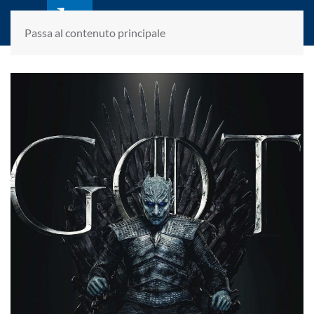
laletteraturaenoi.it
fondato da Romano Luperini
Passa al contenuto principale