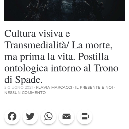
Cultura visiva e
Transmedialità/ La morte,
ma prima la vita. Postilla
ontologica intorno al Trono
di Spade.
5 GIUGNO 2021
·
FLAVIA MARCACCI
·
IL PRESENTE E NOI
·
SU
NESSUN COMMENTO
CULTURA
VISIVA
E
Facebook
Twitter
WhatsApp
Email
Print
TRANSMEDIALITÀ/
LA
MORTE,
MA