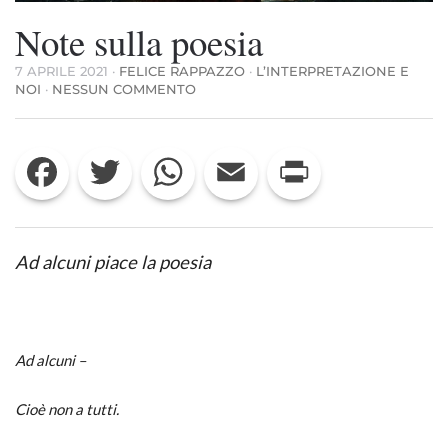
Note sulla poesia
7 APRILE 2021
·
FELICE RAPPAZZO
·
L’INTERPRETAZIONE E
SU
NOI
·
NESSUN COMMENTO
NOTE
SULLA
POESIA
Facebook
Twitter
WhatsApp
Email
Print
Ad alcuni piace la poesia
Ad alcuni –
Cioè non a tutti.