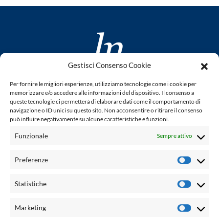
Gestisci Consenso Cookie
www.laletteraturaenoi.it
Per fornire le migliori esperienze, utilizziamo tecnologie come i cookie per
fondato da Romano Luperini
memorizzare e/o accedere alle informazioni del dispositivo. Il consenso a
queste tecnologie ci permetterà di elaborare dati come il comportamento di
Questo blog non rappresenta una testata giornalistica in
navigazione o ID unici su questo sito. Non acconsentire o ritirare il consenso
può influire negativamente su alcune caratteristiche e funzioni.
quanto viene aggiornato senza alcuna periodicità. Non può
pertanto considerarsi un prodotto editoriale ai sensi della
Funzionale
Sempre attivo
legge n° 62 del 7.03.2001. L'autore non è responsabile per
quanto pubblicato dai lettori nei commenti ad ogni post.
Preferenze
Prefere
Powered by:
Statistiche
Statisti
Palumbo Editore Divisione Digitale
http://www.palumboeditore.it
Marketing
Marketi
email:
letteraturaenoi.redazione@gmail.com