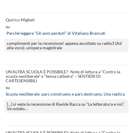
Quirico Migheli
su
Perché leggere “Gli anni perduti” di Vitaliano Brancati
complimenti per la recensione! appena ascoltato su radio3 (Ad
alta voce). un’opera magistrale
UN’ALTRA SCUOLA È POSSIBILE?- Note di lettura a “Contro la
scuola neoliberale” e “Senza cattedra” – SENTIERI DI
CARTESENSIBILI
su
Scuola neoliberale: pars construens e pars destruens. Una replica
[…] si veda la recensione di Ravide Racca su “La letteratura e noi”.
Va notato…
UN’ALTRA SCUOLA È POSSIBILE?- Note di lettura a “Contro la