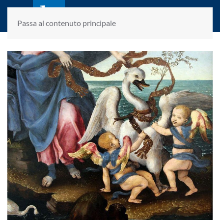
laletteraturaenoi.it
fondato da Romano Luperini
Passa al contenuto principale