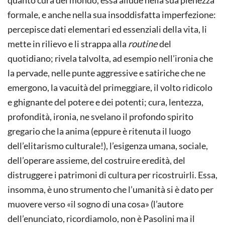
quanto cura del mondo, essa allude nella sua pienezza
formale, e anche nella sua insoddisfatta imperfezione:
percepisce dati elementari ed essenziali della vita, li
mette in rilievo e li strappa alla
routine
del
quotidiano; rivela talvolta, ad esempio nell’ironia che
la pervade, nelle punte aggressive e satiriche che ne
emergono, la vacuità del primeggiare, il volto ridicolo
e ghignante del potere e dei potenti; cura, lentezza,
profondità, ironia, ne svelano il profondo spirito
gregario che la anima (eppure è ritenuta il luogo
dell’elitarismo culturale!), l’esigenza umana, sociale,
dell’operare assieme, del costruire eredità, del
distruggere i patrimoni di cultura per ricostruirli. Essa,
insomma, è uno strumento che l’umanità si è dato per
muovere verso «il sogno di una cosa» (l’autore
dell’enunciato, ricordiamolo, non è Pasolini ma il