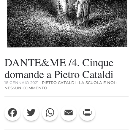
DANTE&ME /4. Cinque
domande a Pietro Cataldi
18 GENNAIO 2021
·
PIETRO CATALDI
·
LA SCUOLA E NOI
·
SU
NESSUN COMMENTO
DANTE&ME
/4.
CINQUE
Facebook
Twitter
WhatsApp
Email
Print
DOMANDE
A
PIETRO
CATALDI