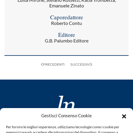
Emanuele Zinato
Caporedattore
Roberto Contu
Editore
G.B. Palumbo Editore
PRECEDENTI
SUCCESSIVI
Gestisci Consenso Cookie
www.laletteraturaenoi.it
Per fornire le migliori esperienze, utilizziamo tecnologie come i cookie per
fondato da Romano Luperini
memorizzare e/o accedere alle informazioni del dispositivo. Il consenso a