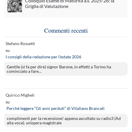
Colloquio Esame di Maturità a.s. 2025-26: la
Griglia di Valutazione
Commenti recenti
Stefano Rossetti
su
I consigli della redazione per l’estate 2026
Gentile (si fa per dire) signor Barone, in effetti a Torino ha
cominciato a fare…
Quirico Migheli
su
Perché leggere “Gli anni perduti” di Vitaliano Brancati
complimenti per la recensione! appena ascoltato su radio3 (Ad
alta voce). un’opera magistrale