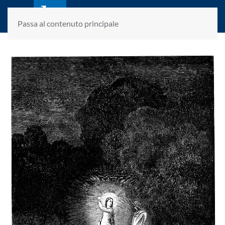
laletteraturaenoi.it
fondato da Romano Luperini
Passa al contenuto principale