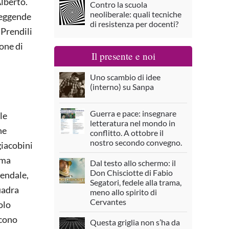
Alberto.
Contro la scuola
neoliberale: quali tecniche
 leggende
di resistenza per docenti?
 Prendili
one di
Il presente e noi
Uno scambio di idee
(interno) su Sanpa
Guerra e pace: insegnare
le
letteratura nel mondo in
he
conflitto. A ottobre il
nostro secondo convegno.
giacobini
mma
Dal testo allo schermo: il
Don Chisciotte di Fabio
iendale,
Segatori, fedele alla trama,
quadra
meno allo spirito di
Cervantes
olo
ucono
Questa griglia non s’ha da