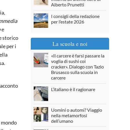
Alberto Prunetti
ia,
I consigli della redazione
ommedia
per l’estate 2026
o
e
e storico
La scuola e noi
le per i
ella
«Il carcere è farsi passare la
voglia di sushi coi
sa.
cracker». Dialogo con Tazio
Brusasco sulla scuola in
carcere
 racconto
L’italiano è il ragionare
Uomini o automi? Viaggio
nella metamorfosi
dell’umano
un mondo