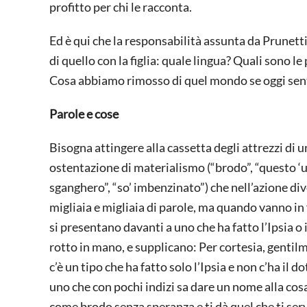
profitto per chi le racconta.
Ed è qui che la responsabilità assunta da Prunetti 
di quello con la figlia: quale lingua? Quali sono l
Cosa abbiamo rimosso di quel mondo se oggi sent
Parole e cose
Bisogna attingere alla cassetta degli attrezzi di u
ostentazione di materialismo (“brodo”, “questo ‘un
sganghero”, “so’ imbenzinato”) che nell’azione dive
migliaia e migliaia di parole, ma quando vanno i
si presentano davanti a uno che ha fatto l’Ipsia o 
rotto in mano, e supplicano: Per cortesia, genti
c’è un tipo che ha fatto solo l’Ipsia e non c’ha il 
uno che con pochi indizi sa dare un nome alla cosa: 
come brodo senza speranza e ti dà quel che ti serv