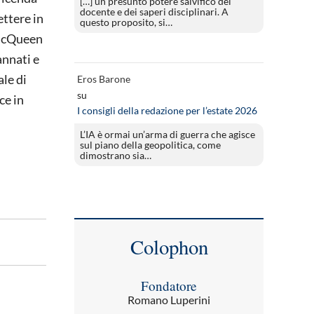
[…] un presunto potere salvifico del
docente e dei saperi disciplinari. A
ettere in
questo proposito, si…
e McQueen
annati e
le di
Eros Barone
su
ce in
I consigli della redazione per l’estate 2026
L’IA è ormai un’arma di guerra che agisce
sul piano della geopolitica, come
dimostrano sia…
Colophon
Fondatore
Romano Luperini