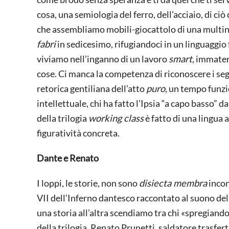
cosa, una semiologia del ferro, dell’acciaio, di c
che assembliamo mobili-giocattolo di una multina
fabri
in sedicesimo, rifugiandoci in un linguaggio 
viviamo nell’inganno di un lavoro
smart
, immater
cose. Ci manca la competenza di riconoscere i segn
retorica gentiliana dell’atto
puro
, un tempo funzi
intellettuale, chi ha fatto l’Ipsia “a capo basso” da
della trilogia
working class
è fatto di una lingua 
figuratività concreta.
Dante e Renato
I loppi, le storie, non sono
disiecta membra
incon
VII dell’Inferno dantesco raccontato al suono del
una storia all’altra scendiamo tra chi «spregiando
della trilogia, Renato Prunetti, saldatore trasfert