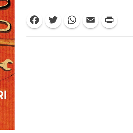
PARLAR
CHIARO
E
Facebook
Twitter
WhatsApp
Email
Print
SETTE
TUO!
RECENSIONE
A
NEL
GIRONE
DEI
BESTEMMIATORI.
UNA
COMMEDIA
OPERAIA