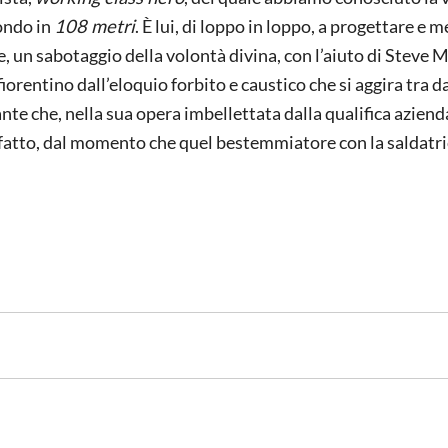
fondo in
108 metri
. È lui, di loppo in loppo, a progettare e m
ne, un sabotaggio della volontà divina, con l’aiuto di Stev
fiorentino dall’eloquio forbito e caustico che si aggira tra d
e che, nella sua opera imbellettata dalla qualifica azienda
 fatto, dal momento che quel bestemmiatore con la saldatri