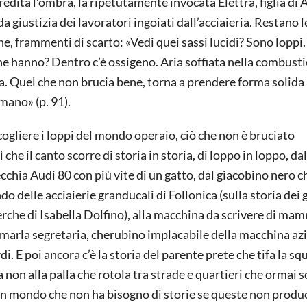
dita l’ombra, la ripetutamente invocata Elettra, figlia di 
da giustizia dei lavoratori ingoiati dall’acciaieria. Restano
he, frammenti di scarto: «Vedi quei sassi lucidi? Sono loppi.
he hanno? Dentro c’è ossigeno. Aria soffiata nella combusti
sa. Quel che non brucia bene, torna a prendere forma solida
mano» (p. 91).
ccogliere i loppi del mondo operaio, ciò che non è bruciato
 che il canto scorre di storia in storia, di loppo in loppo, dal
vecchia Audi 80 con più vite di un gatto, dal giacobino nero c
o delle acciaierie granducali di Follonica (sulla storia dei 
cerche di Isabella Dolfino), alla macchina da scrivere di ma
marla segretaria, cherubino implacabile della macchina az
i. E poi ancora c’è la storia del parente prete che tifa la s
a non alla palla che rotola tra strade e quartieri che ormai s
i un mondo che non ha bisogno di storie se queste non prod