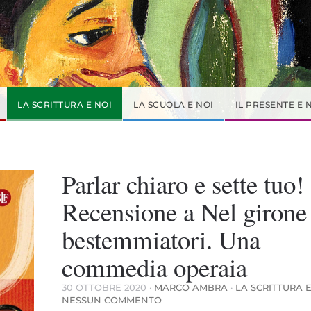
LA SCRITTURA E NOI
LA SCUOLA E NOI
IL PRESENTE E 
Parlar chiaro e sette tuo!
Recensione a Nel girone
bestemmiatori. Una
commedia operaia
30 OTTOBRE 2020
·
MARCO AMBRA
·
LA SCRITTURA E
SU
NESSUN COMMENTO