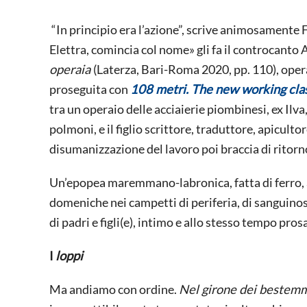
“In principio era l’azione”, scrive animosamente F
Elettra, comincia col nome» gli fa il controcanto 
operaia
(Laterza, Bari-Roma 2020, pp. 110), opera 
proseguita con
108 metri. The new working cla
tra un operaio delle acciaierie piombinesi, ex Ilva
polmoni, e il figlio scrittore, traduttore, apicult
disumanizzazione del lavoro poi braccia di ritorn
Un’epopea maremmano-labronica, fatta di ferro, ac
domeniche nei campetti di periferia, di sanguino
di padri e figli(e), intimo e allo stesso tempo pr
I
loppi
Ma andiamo con ordine.
Nel girone dei bestemm