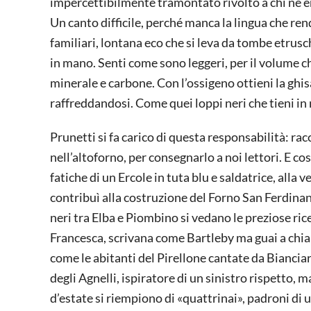
impercettibilmente tramontato rivolto a chi ne ere
Un canto difficile, perché manca la lingua che ren
familiari, lontana eco che si leva da tombe etrusc
in mano. Senti come sono leggeri, per il volume c
minerale e carbone. Con l’ossigeno ottieni la ghi
raffreddandosi. Come quei loppi neri che tieni in 
Prunetti si fa carico di questa responsabilità: ra
nell’altoforno, per consegnarlo a noi lettori. E così
fatiche di un Ercole in tuta blu e saldatrice, alla 
contribuì alla costruzione del Forno San Ferdinand
neri tra Elba e Piombino si vedano le preziose ri
Francesca, scrivana come Bartleby ma guai a chia
come le abitanti del Pirellone cantate da Bianciard
degli Agnelli, ispiratore di un sinistro rispetto, m
d’estate si riempiono di «quattrinai», padroni d