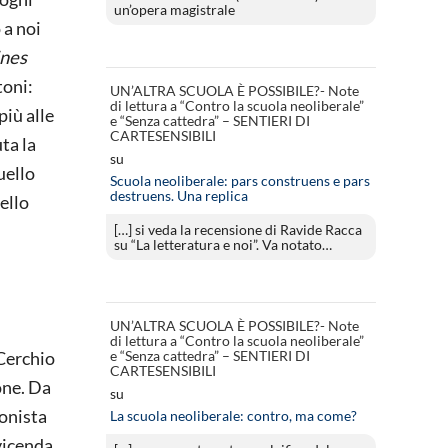
un’opera magistrale
 a noi
nes
toni:
UN’ALTRA SCUOLA È POSSIBILE?- Note
di lettura a “Contro la scuola neoliberale”
più alle
e “Senza cattedra” – SENTIERI DI
CARTESENSIBILI
ta la
su
uello
Scuola neoliberale: pars construens e pars
destruens. Una replica
sello
[…] si veda la recensione di Ravide Racca
su “La letteratura e noi”. Va notato…
UN’ALTRA SCUOLA È POSSIBILE?- Note
di lettura a “Contro la scuola neoliberale”
e “Senza cattedra” – SENTIERI DI
 Cerchio
CARTESENSIBILI
one. Da
su
gonista
La scuola neoliberale: contro, ma come?
vicenda