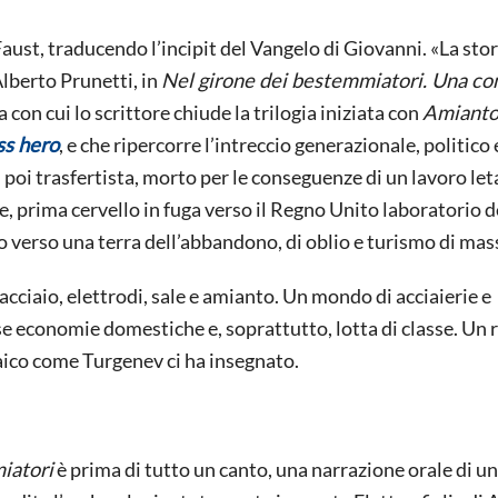
aust, traducendo l’incipit del Vangelo di Giovanni. «La stor
Alberto Prunetti, in
Nel girone dei bestemmiatori. Una c
con cui lo scrittore chiude la trilogia iniziata con
Amiant
ss hero
, e che ripercorre l’intreccio generazionale, politico 
, poi trasfertista, morto per le conseguenze di un lavoro leta
ore, prima cervello in fuga verso il Regno Unito laboratorio d
o verso una terra dell’abbandono, di oblio e turismo di mas
ciaio, elettrodi, sale e amianto. Un mondo di acciaierie e
se economie domestiche e, soprattutto, lotta di classe. Un
osaico come Turgenev ci ha insegnato.
iatori
è prima di tutto un canto, una narrazione orale di 