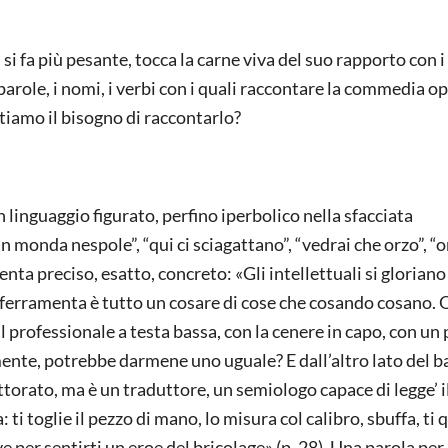
si fa più pesante, tocca la carne viva del suo rapporto con i
e parole, i nomi, i verbi con i quali raccontare la commedia o
iamo il bisogno di raccontarlo?
n linguaggio figurato, perfino iperbolico nella sfacciata
 monda nespole”, “qui ci sciagattano”, “vedrai che orzo”, “o
nta preciso, esatto, concreto: «Gli intellettuali si gloriano
n ferramenta è tutto un cosare di cose che cosando cosano.
il professionale a testa bassa, con la cenere in capo, con un
lmente, potrebbe darmene uno uguale? E dall’altro lato del 
dottorato, ma è un traduttore, un semiologo capace di legge’ il
ti toglie il pezzo di mano, lo misura col calibro, sbuffa, ti q
e per sentirti un eroe del bricolage» (p. 28). Una parola per