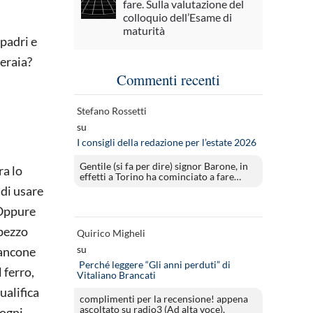
fare. Sulla valutazione del
colloquio dell’Esame di
maturità
 padri e
peraia?
Commenti recenti
Stefano Rossetti
su
I consigli della redazione per l’estate 2026
Gentile (si fa per dire) signor Barone, in
ra lo
effetti a Torino ha cominciato a fare…
 di usare
 Oppure
 pezzo
Quirico Migheli
su
bancone
Perché leggere “Gli anni perduti” di
 ferro,
Vitaliano Brancati
ualifica
complimenti per la recensione! appena
ascoltato su radio3 (Ad alta voce).
 ogni