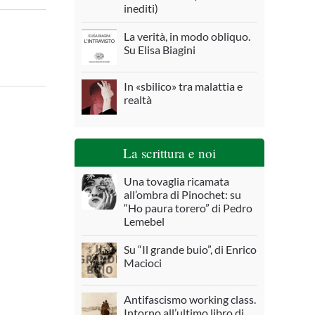
inediti)
La verità, in modo obliquo.
Su Elisa Biagini
In «sbilico» tra malattia e
realtà
La scrittura e noi
Una tovaglia ricamata
all’ombra di Pinochet: su
“Ho paura torero” di Pedro
Lemebel
Su “Il grande buio”, di Enrico
Macioci
Antifascismo working class.
Intorno all’ultimo libro di