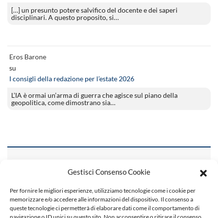
[…] un presunto potere salvifico del docente e dei saperi
disciplinari. A questo proposito, si…
Eros Barone
su
I consigli della redazione per l’estate 2026
L’IA è ormai un’arma di guerra che agisce sul piano della
geopolitica, come dimostrano sia…
Colophon
Gestisci Consenso Cookie
Per fornire le migliori esperienze, utilizziamo tecnologie come i cookie per
Fondatore
memorizzare e/o accedere alle informazioni del dispositivo. Il consenso a
Romano Luperini
queste tecnologie ci permetterà di elaborare dati come il comportamento di
navigazione o ID unici su questo sito. Non acconsentire o ritirare il consenso