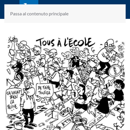
laletteraturaenoi.it
fondato da Romano Luperini
Passa al contenuto principale