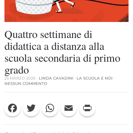
Quattro settimane di
didattica a distanza alla
scuola secondaria di primo
grado
23 MARZO 2020
·
LINDA CAVADINI
·
LA SCUOLA E NOI
·
SU
NESSUN COMMENTO
QUATTRO
SETTIMANE
DI
Facebook
Twitter
WhatsApp
Email
Print
DIDATTICA
A
DISTANZA
ALLA
SCUOLA
SECONDARIA