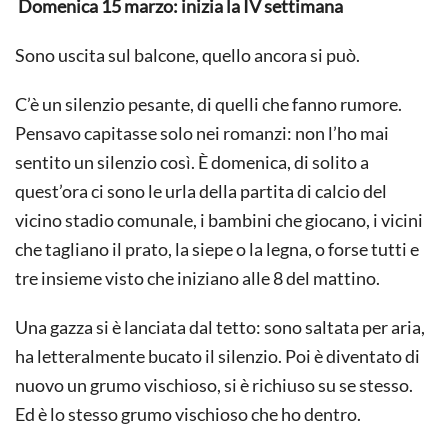
Domenica 15 m
arzo: inizia la IV settimana
DI
PRIMO
GRADO
Sono uscita sul balcone, quello ancora si può.
C’è un silenzio pesante, di quelli che fanno rumore.
Pensavo capitasse solo nei romanzi: non l’ho mai
sentito un silenzio così. È domenica, di solito a
quest’ora ci sono le urla della partita di calcio del
vicino stadio comunale, i bambini che giocano, i vicini
che tagliano il prato, la siepe o la legna, o forse tutti e
tre insieme visto che iniziano alle 8 del mattino.
Una gazza si è lanciata dal tetto: sono saltata per aria,
ha letteralmente bucato il silenzio. Poi è diventato di
nuovo un grumo vischioso, si è richiuso su se stesso.
Ed è lo stesso grumo vischioso che ho dentro.