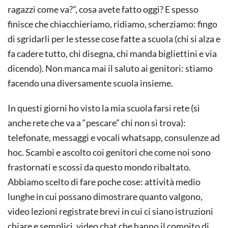
ragazzi come va?”, cosa avete fatto oggi? E spesso
finisce che chiacchieriamo, ridiamo, scherziamo: fingo
di sgridarli per le stesse cose fatte a scuola (chi si alza e
fa cadere tutto, chi disegna, chi manda bigliettini e via
dicendo). Non manca mai il saluto ai genitori: stiamo
facendo una diversamente scuola insieme.
In questi giorni ho visto la mia scuola farsi rete (sì
anche rete che va a “pescare” chi non si trova):
telefonate, messaggi e vocali whatsapp, consulenze ad
hoc. Scambi e ascolto coi genitori che come noi sono
frastornati e scossi da questo mondo ribaltato.
Abbiamo scelto di fare poche cose: attività medio
lunghe in cui possano dimostrare quanto valgono,
video lezioni registrate brevi in cui ci siano istruzioni
chiare e semplici, video chat che hanno il compito di