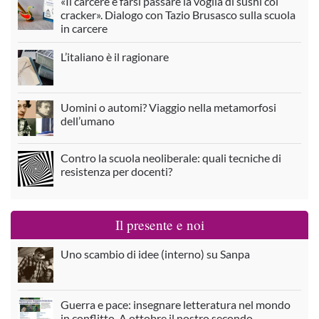
«Il carcere è farsi passare la voglia di sushi coi
cracker». Dialogo con Tazio Brusasco sulla scuola
in carcere
L’italiano è il ragionare
Uomini o automi? Viaggio nella metamorfosi
dell’umano
Contro la scuola neoliberale: quali tecniche di
resistenza per docenti?
Il presente e noi
Uno scambio di idee (interno) su Sanpa
Guerra e pace: insegnare letteratura nel mondo
in conflitto. A ottobre il nostro secondo