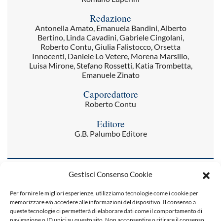
Redazione
Antonella Amato, Emanuela Bandini, Alberto
Bertino, Linda Cavadini, Gabriele Cingolani,
Roberto Contu, Giulia Falistocco, Orsetta
Innocenti, Daniele Lo Vetere, Morena Marsilio,
Luisa Mirone, Stefano Rossetti, Katia Trombetta,
Emanuele Zinato
Caporedattore
Roberto Contu
Editore
G.B. Palumbo Editore
Gestisci Consenso Cookie
PRECEDENTI
SUCCESSIVI
Per fornire le migliori esperienze, utilizziamo tecnologie come i cookie per
memorizzare e/o accedere alle informazioni del dispositivo. Il consenso a
queste tecnologie ci permetterà di elaborare dati come il comportamento di
navigazione o ID unici su questo sito. Non acconsentire o ritirare il consenso