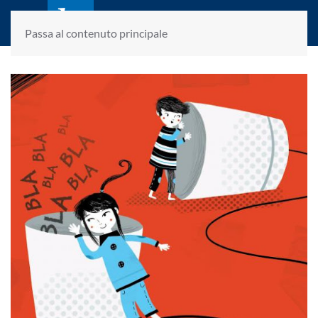
laletteraturaenoi.it
fondato da Romano Luperini
Passa al contenuto principale