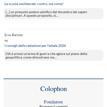
La scuola neoliberale: contro, ma come?
[…] un presunto potere salvifico del docente e dei saperi
disciplinari. A questo proposito, si…
Eros Barone
su
I consigli della redazione per l’estate 2026
L’IA è ormai un’arma di guerra che agisce sul piano della
geopolitica, come dimostrano sia…
Colophon
Fondatore
Romano Luperini