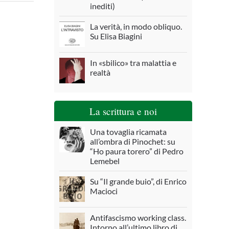
inediti)
La verità, in modo obliquo.
Su Elisa Biagini
In «sbilico» tra malattia e
realtà
La scrittura e noi
Una tovaglia ricamata
all’ombra di Pinochet: su
“Ho paura torero” di Pedro
Lemebel
Su “Il grande buio”, di Enrico
Macioci
Antifascismo working class.
Intorno all’ultimo libro di