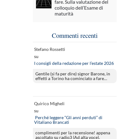
fare. Sulla valutazione del
colloquio dell’Esame di
maturità
Commenti recenti
Stefano Rossetti
su
I consigli della redazione per l’estate 2026
Gentile (si fa per dire) signor Barone, in
effetti a Torino ha cominciato a fare…
Quirico Migheli
su
Perché leggere “Gli anni perduti” di
Vitaliano Brancati
complimenti per la recensione! appena
ascoltato su radio3 (Ad alta voce).