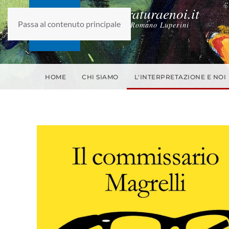
laletteraturaenoi.it
Passa al contenuto principale
fondato da Romano Luperini
HOME
CHI SIAMO
L'INTERPRETAZIONE E NOI