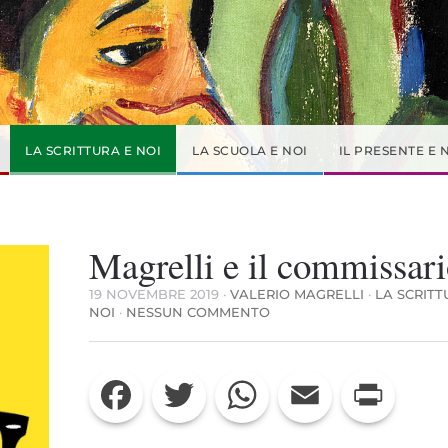
LA SCRITTURA E NOI
LA SCUOLA E NOI
IL PRESENTE E 
Magrelli e il commissar
19 NOVEMBRE 2019
·
VALERIO MAGRELLI
·
LA SCRITT
SU
NOI
·
NESSUN COMMENTO
MAGRELLI
E
IL
Facebook
Twitter
WhatsApp
Email
Print
COMMISSARIO