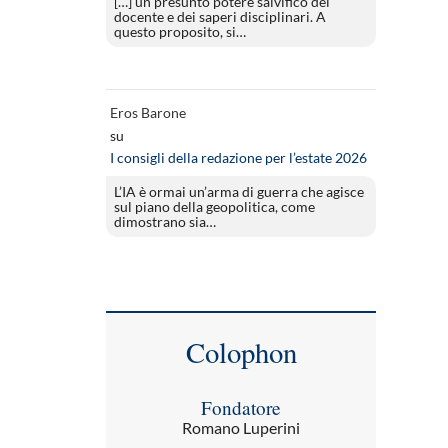
[…] un presunto potere salvifico del
docente e dei saperi disciplinari. A
questo proposito, si…
Eros Barone
su
I consigli della redazione per l’estate 2026
L’IA è ormai un’arma di guerra che agisce
sul piano della geopolitica, come
dimostrano sia…
Colophon
Fondatore
Romano Luperini