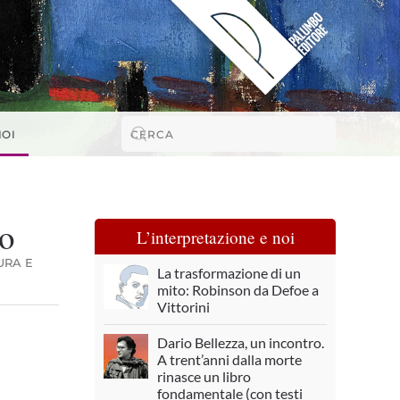
NOI
io
L’interpretazione e noi
URA E
La trasformazione di un
mito: Robinson da Defoe a
Vittorini
Dario Bellezza, un incontro.
A trent’anni dalla morte
rinasce un libro
fondamentale (con testi