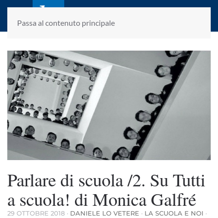
laletteraturaenoi.it
fondato da Romano Luperini
Passa al contenuto principale
Parlare di scuola /2. Su Tutti
a scuola! di Monica Galfré
29 OTTOBRE 2018
·
DANIELE LO VETERE
·
LA SCUOLA E NOI
·