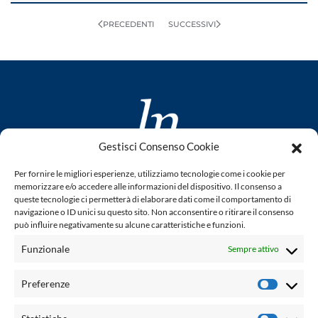
PRECEDENTI
SUCCESSIVI
Gestisci Consenso Cookie
www.laletteraturaenoi.it
Per fornire le migliori esperienze, utilizziamo tecnologie come i cookie per
fondato da Romano Luperini
memorizzare e/o accedere alle informazioni del dispositivo. Il consenso a
queste tecnologie ci permetterà di elaborare dati come il comportamento di
Questo blog non rappresenta una testata giornalistica in
navigazione o ID unici su questo sito. Non acconsentire o ritirare il consenso
può influire negativamente su alcune caratteristiche e funzioni.
quanto viene aggiornato senza alcuna periodicità. Non può
pertanto considerarsi un prodotto editoriale ai sensi della
Funzionale
Sempre attivo
legge n° 62 del 7.03.2001. L'autore non è responsabile per
quanto pubblicato dai lettori nei commenti ad ogni post.
Preferenze
Prefere
Powered by: