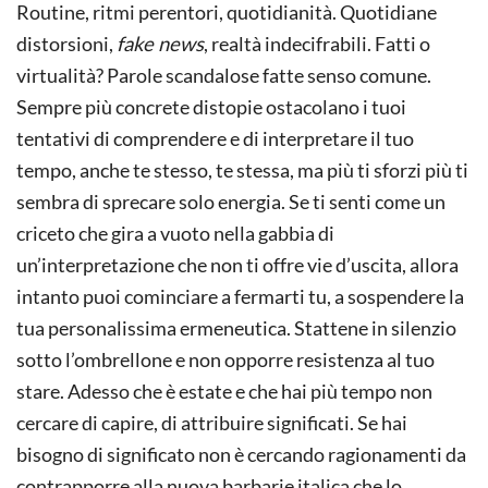
Routine, ritmi perentori, quotidianità. Quotidiane
distorsioni,
fake news
, realtà indecifrabili. Fatti o
virtualità? Parole scandalose fatte senso comune.
Sempre più concrete distopie ostacolano i tuoi
tentativi di comprendere e di interpretare il tuo
tempo, anche te stesso, te stessa, ma più ti sforzi più ti
sembra di sprecare solo energia. Se ti senti come un
criceto che gira a vuoto nella gabbia di
un’interpretazione che non ti offre vie d’uscita, allora
intanto puoi cominciare a fermarti tu, a sospendere la
tua personalissima ermeneutica. Stattene in silenzio
sotto l’ombrellone e non opporre resistenza al tuo
stare. Adesso che è estate e che hai più tempo non
cercare di capire, di attribuire significati. Se hai
bisogno di significato non è cercando ragionamenti da
contrapporre alla nuova barbarie italica che lo