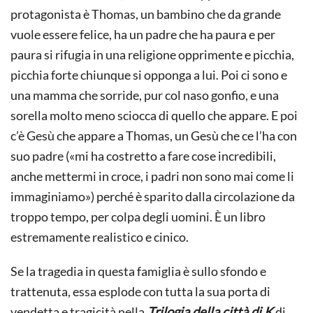
protagonista è Thomas, un bambino che da grande
vuole essere felice, ha un padre che ha paura e per
paura si rifugia in una religione opprimente e picchia,
picchia forte chiunque si opponga a lui. Poi ci sono e
una mamma che sorride, pur col naso gonfio, e una
sorella molto meno sciocca di quello che appare. E poi
c’è Gesù che appare a Thomas, un Gesù che ce l’ha con
suo padre («mi ha costretto a fare cose incredibili,
anche mettermi in croce, i padri non sono mai come li
immaginiamo») perché è sparito dalla circolazione da
troppo tempo, per colpa degli uomini. È un libro
estremamente realistico e cinico.
Se la tragedia in questa famiglia è sullo sfondo e
trattenuta, essa esplode con tutta la sua porta di
vendetta e tragicità nella
Trilogia della città di K
di