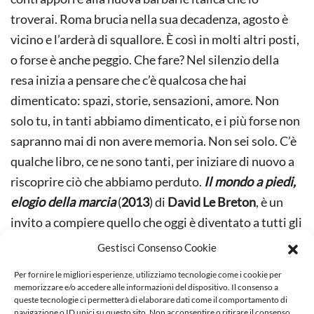
troverai. Roma brucia nella sua decadenza, agosto è
vicino e l’arderà di squallore. È così in molti altri posti,
o forse è anche peggio. Che fare? Nel silenzio della
resa inizia a pensare che c’è qualcosa che hai
dimenticato: spazi, storie, sensazioni, amore. Non
solo tu, in tanti abbiamo dimenticato, e i più forse non
sapranno mai di non avere memoria. Non sei solo. C’è
qualche libro, ce ne sono tanti, per iniziare di nuovo a
riscoprire ciò che abbiamo perduto.
Il mondo a piedi,
elogio della marcia
(
2013
) di
David Le Breton
, è un
invito a compiere quello che oggi è diventato a tutti gli
effetti un atto rivoluzionario, in un certo senso perfino
Gestisci Consenso Cookie
politico. Il libro parte dalla constatazione di quanto
Per fornire le migliori esperienze, utilizziamo tecnologie come i cookie per
questo gesto così esclusivamente umano sia stato
memorizzare e/o accedere alle informazioni del dispositivo. Il consenso a
queste tecnologie ci permetterà di elaborare dati come il comportamento di
espunto dalla società, con conseguenze gravi sulla
navigazione o ID unici su questo sito. Non acconsentire o ritirare il consenso