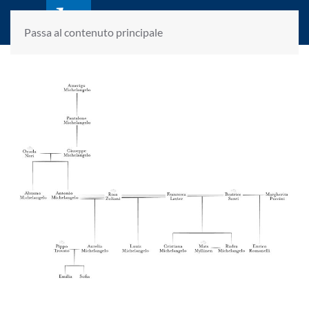
laletteraturaenoi.it
fondato da Romano Luperini
Passa al contenuto principale