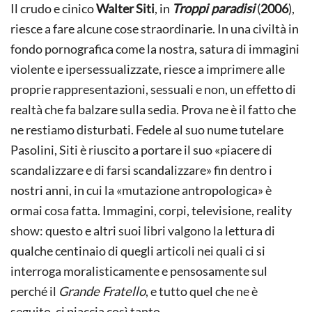
Il crudo e cinico
Walter Siti
, in
Troppi paradisi
(
2006
),
riesce a fare alcune cose straordinarie. In una civiltà in
fondo pornografica come la nostra, satura di immagini
violente e ipersessualizzate, riesce a imprimere alle
proprie rappresentazioni, sessuali e non, un effetto di
realtà che fa balzare sulla sedia. Prova ne è il fatto che
ne restiamo disturbati. Fedele al suo nume tutelare
Pasolini, Siti è riuscito a portare il suo «piacere di
scandalizzare e di farsi scandalizzare» fin dentro i
nostri anni, in cui la «mutazione antropologica» è
ormai cosa fatta. Immagini, corpi, televisione, reality
show: questo e altri suoi libri valgono la lettura di
qualche centinaio di quegli articoli nei quali ci si
interroga moralisticamente e pensosamente sul
perché il
Grande Fratello
, e tutto quel che ne è
seguito, ci piaccia così tanto.