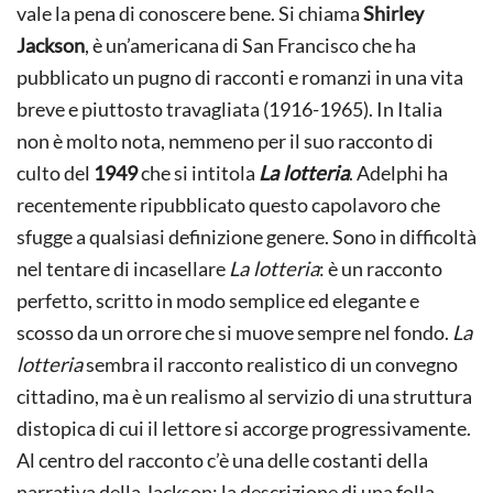
vale la pena di conoscere bene. Si chiama
Shirley
Jackson
, è un’americana di San Francisco che ha
pubblicato un pugno di racconti e romanzi in una vita
breve e piuttosto travagliata (1916-1965). In Italia
non è molto nota, nemmeno per il suo racconto di
culto del
1949
che si intitola
La lotteria
. Adelphi ha
recentemente ripubblicato questo capolavoro che
sfugge a qualsiasi definizione genere. Sono in difficoltà
nel tentare di incasellare
La lotteria
: è un racconto
perfetto, scritto in modo semplice ed elegante e
scosso da un orrore che si muove sempre nel fondo.
La
lotteria
sembra il racconto realistico di un convegno
cittadino, ma è un realismo al servizio di una struttura
distopica di cui il lettore si accorge progressivamente.
Al centro del racconto c’è una delle costanti della
narrativa della Jackson: la descrizione di una folla