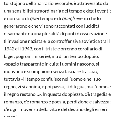
tolstojano della narrazione corale, è attraversato da
una sensibilità straordinaria del tempo e degli eventi;
e non solo di
quel
tempo e di
quegli
eventi che lo
generarono e che vi sono raccontati con lucidità
disarmante da una pluralità di punti d’osservazione
(l’invasione nazista e la controffensiva sovietica tra il
1942 e il 1943, con il triste e orrendo corollario di
lager, pogrom, miserie), ma di un tempo doppio:
«spazio trasparente in cui gli uomini nascono, si
muovono e scompaiono senza lasciare traccia»,
tuttavia «il tempo confluisce nell’uomo e nel suo
regno, vi si annida, e poi passa, si dilegua, ma l’uomo e
il regno restano…». In questa doppiezza, c’è tragedia e
romanzo, c’è romanzo e poesia, perdizione e salvezza;
c’è ogni movenza della vita e del destino degli esseri
umani.