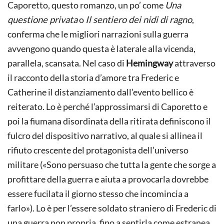
Caporetto, questo romanzo, un po’ come
Una
questione privata
o
Il sentiero dei nidi di ragno
,
conferma che le migliori narrazioni sulla guerra
avvengono quando questa è laterale alla vicenda,
parallela, scansata. Nel caso di
Hemingway
attraverso
il racconto della storia d’amore tra Frederic e
Catherine il distanziamento dall’evento bellico è
reiterato. Lo è perché l’approssimarsi di Caporetto e
poi la fiumana disordinata della ritirata definiscono il
fulcro del dispositivo narrativo, al quale si allinea il
rifiuto crescente del protagonista dell’universo
militare («Sono persuaso che tutta la gente che sorge a
profittare della guerra e aiuta a provocarla dovrebbe
essere fucilata il giorno stesso che incomincia a
farlo»). Lo è per l’essere soldato straniero di Frederic di
una guerra non propria, fino a sentirla come estranea,