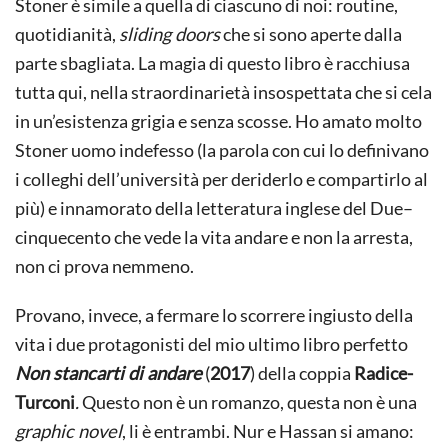
Stoner è simile a quella di ciascuno di noi: routine,
quotidianità,
sliding doors
che si sono aperte dalla
parte sbagliata. La magia di questo libro è racchiusa
tutta qui, nella straordinarietà insospettata che si cela
in un’esistenza grigia e senza scosse. Ho amato molto
Stoner uomo indefesso (la parola con cui lo definivano
i colleghi dell’università per deriderlo e compartirlo al
più) e innamorato della letteratura inglese del Due–
cinquecento che vede la vita andare e non la arresta,
non ci prova nemmeno.
Provano, invece, a fermare lo scorrere ingiusto della
vita i due protagonisti del mio ultimo libro perfetto
Non stancarti di andare
(
2017
) della coppia
Radice-
Turconi
.
Questo non è un romanzo, questa non è una
graphic novel
, li è entrambi. Nur e Hassan si amano: