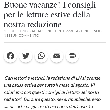
Buone vacanze! I consigli
per le letture estive della
nostra redazione
30 LUGLIO 2018
·
REDAZIONE
·
L’INTERPRETAZIONE E NOI
·
SU
NESSUN COMMENTO
BUONE
VACANZE!
I
Facebook
Twitter
WhatsApp
Email
Print
CONSIGLI
PER
LE
LETTURE
ESTIVE
DELLA
Cari lettori e lettrici, la redazione di LN si prende
NOSTRA
REDAZIONE
una pausa estiva per tutto il mese di agosto. Vi
salutiamo con questi consigli di lettura dei nostri
redattori. Durante questo mese, ripubblicheremo
alcuni articoli già usciti nel corso dell’anno. Ci