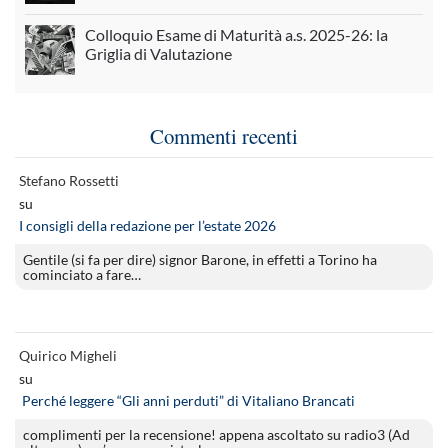
Colloquio Esame di Maturità a.s. 2025-26: la
Griglia di Valutazione
Commenti recenti
Stefano Rossetti
su
I consigli della redazione per l’estate 2026
Gentile (si fa per dire) signor Barone, in effetti a Torino ha
cominciato a fare…
Quirico Migheli
su
Perché leggere “Gli anni perduti” di Vitaliano Brancati
complimenti per la recensione! appena ascoltato su radio3 (Ad