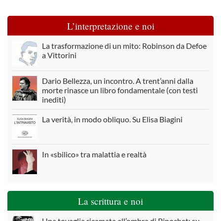
L’interpretazione e noi
La trasformazione di un mito: Robinson da Defoe
a Vittorini
Dario Bellezza, un incontro. A trent’anni dalla
morte rinasce un libro fondamentale (con testi
inediti)
La verità, in modo obliquo. Su Elisa Biagini
In «sbilico» tra malattia e realtà
La scrittura e noi
Una tovaglia ricamata all’ombra di Pinochet: su