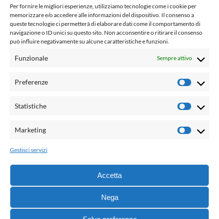
www.laletteraturaenoi.it
Per fornire le migliori esperienze, utilizziamo tecnologie come i cookie per
fondato da Romano Luperini
memorizzare e/o accedere alle informazioni del dispositivo. Il consenso a
queste tecnologie ci permetterà di elaborare dati come il comportamento di
Questo blog non rappresenta una testata giornalistica in
navigazione o ID unici su questo sito. Non acconsentire o ritirare il consenso
può influire negativamente su alcune caratteristiche e funzioni.
quanto viene aggiornato senza alcuna periodicità. Non può
pertanto considerarsi un prodotto editoriale ai sensi della
Funzionale
Sempre attivo
legge n° 62 del 7.03.2001. L'autore non è responsabile per
quanto pubblicato dai lettori nei commenti ad ogni post.
Preferenze
Prefere
Powered by:
Statistiche
Statisti
Palumbo Editore Divisione Digitale
http://www.palumboeditore.it
Marketing
Marketi
email:
letteraturaenoi.redazione@gmail.com
Gestisci servizi
Responsabile web: Vincenzo Patricolo
Grafica e web:
Salvatore Leto
Accetta
Nega
© 2021 - G.B. Palumbo & C. Editore S.p.A. - Tutti i diritti