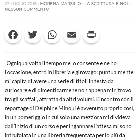
27 LUGLIO 2018
·
MORENA MARSILIO
·
LA SCRITTURA E NOI
·
SU
NESSUN COMMENTO
UNA
BIBLIOTECA
PER
Facebook
Twitter
WhatsApp
Email
Print
SOPRAVVIVERE:
GLI
ANGELI
DEI
LIBRI
DI
Ogniqualvolta il tempo me lo consente e ne ho
DARAYA
DI
l’occasione, entro in libreria e girovago: puntualmente
DELPHINE
mi capita di avere una serie di titoli in testa da
MINOUI
curiosare e di dimenticarmene non appena mi ritrovo
tra gli scaffali, attratta da altri volumi. L’incontro con il
reportage di Delphine Minoui è avvenuto proprio così,
in un pomeriggio in cui solo una mezz’ora mi divideva
dall’inizio di un corso e per ingannare l’attesa mi sono
intrufolata in una libreria frequentata per lo più da