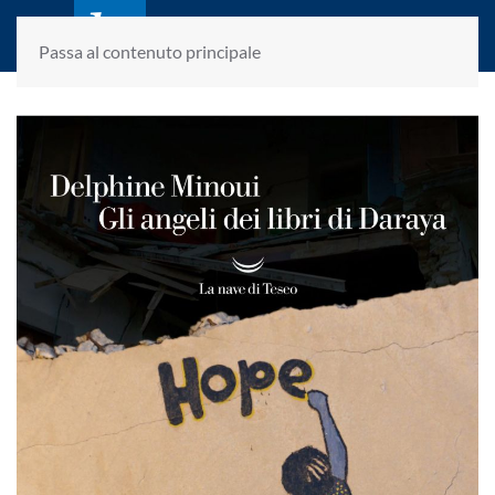
laletteraturaenoi.it
fondato da Romano Luperini
Passa al contenuto principale