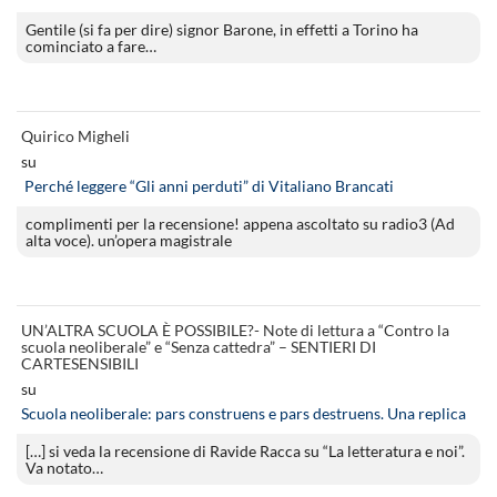
Gentile (si fa per dire) signor Barone, in effetti a Torino ha
cominciato a fare…
Quirico Migheli
su
Perché leggere “Gli anni perduti” di Vitaliano Brancati
complimenti per la recensione! appena ascoltato su radio3 (Ad
alta voce). un’opera magistrale
UN’ALTRA SCUOLA È POSSIBILE?- Note di lettura a “Contro la
scuola neoliberale” e “Senza cattedra” – SENTIERI DI
CARTESENSIBILI
su
Scuola neoliberale: pars construens e pars destruens. Una replica
[…] si veda la recensione di Ravide Racca su “La letteratura e noi”.
Va notato…