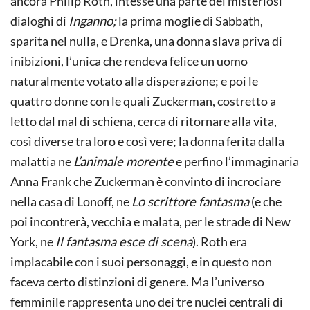
ancora Philip Roth, intesse una parte dei misteriosi
dialoghi di
Inganno;
la prima moglie di Sabbath,
sparita nel nulla, e Drenka, una donna slava priva di
inibizioni, l’unica che rendeva felice un uomo
naturalmente votato alla disperazione; e poi le
quattro donne con le quali Zuckerman, costretto a
letto dal mal di schiena, cerca di ritornare alla vita,
così diverse tra loro e così vere; la donna ferita dalla
malattia ne
L’animale morente
e perfino l’immaginaria
Anna Frank che Zuckerman è convinto di incrociare
nella casa di Lonoff, ne
Lo scrittore fantasma
(e che
poi incontrerà, vecchia e malata, per le strade di New
York, ne
Il fantasma esce di scena
). Roth era
implacabile con i suoi personaggi, e in questo non
faceva certo distinzioni di genere. Ma l’universo
femminile rappresenta uno dei tre nuclei centrali di