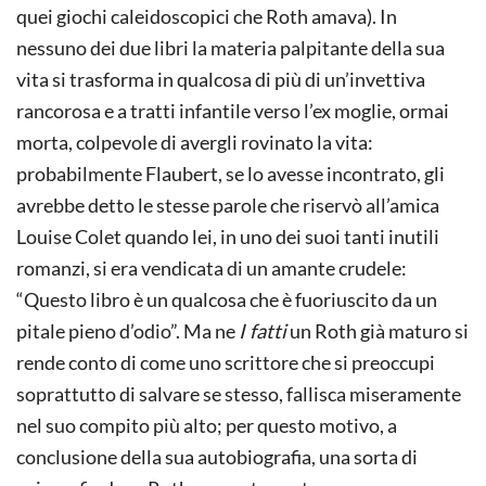
quei giochi caleidoscopici che Roth amava). In
nessuno dei due libri la materia palpitante della sua
vita si trasforma in qualcosa di più di un’invettiva
rancorosa e a tratti infantile verso l’ex moglie, ormai
morta, colpevole di avergli rovinato la vita:
probabilmente Flaubert, se lo avesse incontrato, gli
avrebbe detto le stesse parole che riservò all’amica
Louise Colet quando lei, in uno dei suoi tanti inutili
romanzi, si era vendicata di un amante crudele:
“Questo libro è un qualcosa che è fuoriuscito da un
pitale pieno d’odio”. Ma ne
I fatti
un Roth già maturo si
rende conto di come uno scrittore che si preoccupi
soprattutto di salvare se stesso, fallisca miseramente
nel suo compito più alto; per questo motivo, a
conclusione della sua autobiografia, una sorta di