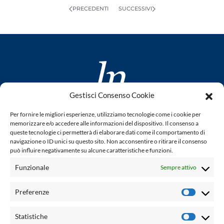
PRECEDENTI
SUCCESSIVI
Gestisci Consenso Cookie
www.laletteraturaenoi.it
Per fornire le migliori esperienze, utilizziamo tecnologie come i cookie per
fondato da Romano Luperini
memorizzare e/o accedere alle informazioni del dispositivo. Il consenso a
queste tecnologie ci permetterà di elaborare dati come il comportamento di
Questo blog non rappresenta una testata giornalistica in
navigazione o ID unici su questo sito. Non acconsentire o ritirare il consenso
può influire negativamente su alcune caratteristiche e funzioni.
quanto viene aggiornato senza alcuna periodicità. Non può
pertanto considerarsi un prodotto editoriale ai sensi della
Funzionale
Sempre attivo
legge n° 62 del 7.03.2001. L'autore non è responsabile per
quanto pubblicato dai lettori nei commenti ad ogni post.
Preferenze
Prefere
Powered by:
Statistiche
Statisti