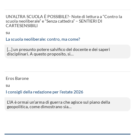
UN’ALTRA SCUOLA È POSSIBILE?- Note di lettura a “Contro la
scuola neoliberale” e “Senza cattedra” – SENTIERI DI
CARTESENSIBILI
su
La scuola neoliberale: contro, ma come?
[…] un presunto potere salvifico del docente e dei saperi
disciplinari. A questo proposito, si…
Eros Barone
su
I consigli della redazione per l’estate 2026
L’IA è ormai un’arma di guerra che agisce sul piano della
geopolitica, come dimostrano sia…