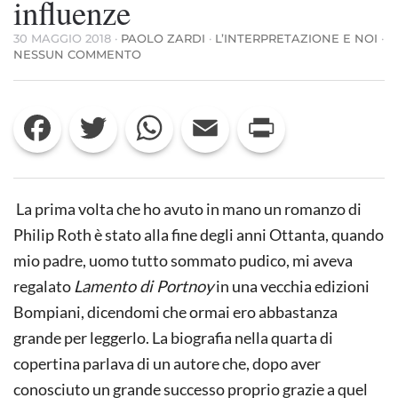
influenze
30 MAGGIO 2018
·
PAOLO ZARDI
·
L’INTERPRETAZIONE E NOI
·
SU
NESSUN COMMENTO
ROTH,
KAFKA,
FLAUBERT
Facebook
Twitter
WhatsApp
Email
Print
E
ALTRE
INFLUENZE
La prima volta che ho avuto in mano un romanzo di
Philip Roth è stato alla fine degli anni Ottanta, quando
mio padre, uomo tutto sommato pudico, mi aveva
regalato
Lamento di Portnoy
in una vecchia edizioni
Bompiani, dicendomi che ormai ero abbastanza
grande per leggerlo. La biografia nella quarta di
copertina parlava di un autore che, dopo aver
conosciuto un grande successo proprio grazie a quel