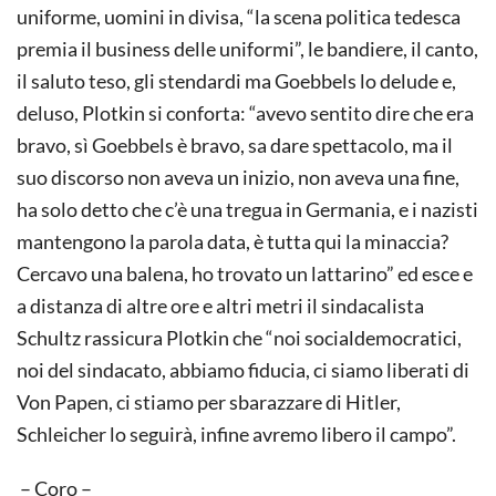
uniforme, uomini in divisa, “la scena politica tedesca
premia il business delle uniformi”, le bandiere, il canto,
il saluto teso, gli stendardi ma Goebbels lo delude e,
deluso, Plotkin si conforta: “avevo sentito dire che era
bravo, sì Goebbels è bravo, sa dare spettacolo, ma il
suo discorso non aveva un inizio, non aveva una fine,
ha solo detto che c’è una tregua in Germania, e i nazisti
mantengono la parola data, è tutta qui la minaccia?
Cercavo una balena, ho trovato un lattarino” ed esce e
a distanza di altre ore e altri metri il sindacalista
Schultz rassicura Plotkin che “noi socialdemocratici,
noi del sindacato, abbiamo fiducia, ci siamo liberati di
Von Papen, ci stiamo per sbarazzare di Hitler,
Schleicher lo seguirà, infine avremo libero il campo”.
– Coro –