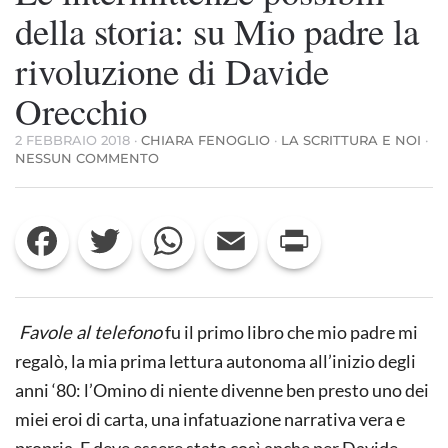
della storia: su Mio padre la
rivoluzione di Davide
Orecchio
2 FEBBRAIO 2018
·
CHIARA FENOGLIO
·
LA SCRITTURA E NOI
·
SU
NESSUN COMMENTO
LE
INTERMITTENZE
POSSIBILI
Facebook
Twitter
WhatsApp
Email
Print
DELLA
STORIA:
SU
MIO
PADRE
LA
Favole al telefono
fu il primo libro che mio padre mi
RIVOLUZIONE
DI
regalò, la mia prima lettura autonoma all’inizio degli
DAVIDE
anni ‘80: l’Omino di niente divenne ben presto uno dei
ORECCHIO
miei eroi di carta, una infatuazione narrativa vera e
propria. E deve essere stato così anche per Davide