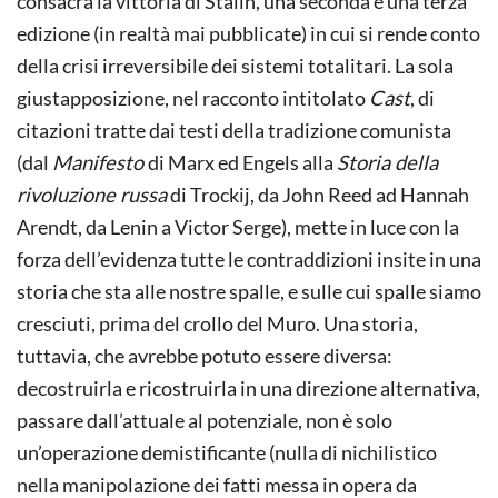
consacra la vittoria di Stalin, una seconda e una terza
edizione (in realtà mai pubblicate) in cui si rende conto
della crisi irreversibile dei sistemi totalitari. La sola
giustapposizione, nel racconto intitolato
Cast
, di
citazioni tratte dai testi della tradizione comunista
(dal
Manifesto
di Marx ed Engels alla
Storia della
rivoluzione russa
di Trockij, da John Reed ad Hannah
Arendt, da Lenin a Victor Serge), mette in luce con la
forza dell’evidenza tutte le contraddizioni insite in una
storia che sta alle nostre spalle, e sulle cui spalle siamo
cresciuti, prima del crollo del Muro. Una storia,
tuttavia, che avrebbe potuto essere diversa:
decostruirla e ricostruirla in una direzione alternativa,
passare dall’attuale al potenziale, non è solo
un’operazione demistificante (nulla di nichilistico
nella manipolazione dei fatti messa in opera da