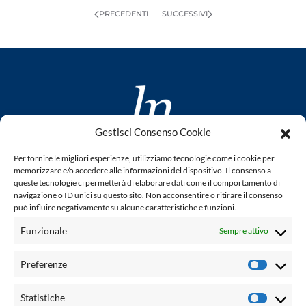
PRECEDENTI
SUCCESSIVI
Gestisci Consenso Cookie
www.laletteraturaenoi.it
Per fornire le migliori esperienze, utilizziamo tecnologie come i cookie per
fondato da Romano Luperini
memorizzare e/o accedere alle informazioni del dispositivo. Il consenso a
queste tecnologie ci permetterà di elaborare dati come il comportamento di
Questo blog non rappresenta una testata giornalistica in
navigazione o ID unici su questo sito. Non acconsentire o ritirare il consenso
quanto viene aggiornato senza alcuna periodicità. Non può
può influire negativamente su alcune caratteristiche e funzioni.
pertanto considerarsi un prodotto editoriale ai sensi della
Funzionale
Sempre attivo
legge n° 62 del 7.03.2001. L'autore non è responsabile per
quanto pubblicato dai lettori nei commenti ad ogni post.
Preferenze
Prefere
Powered by:
Statistiche
Statisti