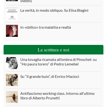
inediti)
La verità, in modo obliquo. Su Elisa Biagini
In «sbilico» tra malattia e realtà
La scrittura e noi
Una tovaglia ricamata all’ombra di Pinochet: su
“Ho paura torero” di Pedro Lemebel
Su “Il grande buio”, di Enrico Macioci
Antifascismo working class. Intorno all’ultimo
libro di Alberto Prunetti