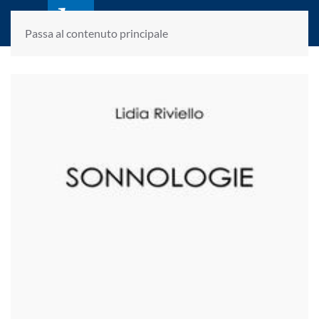
laletteraturaenoi.it
fondato da Romano Luperini
Passa al contenuto principale