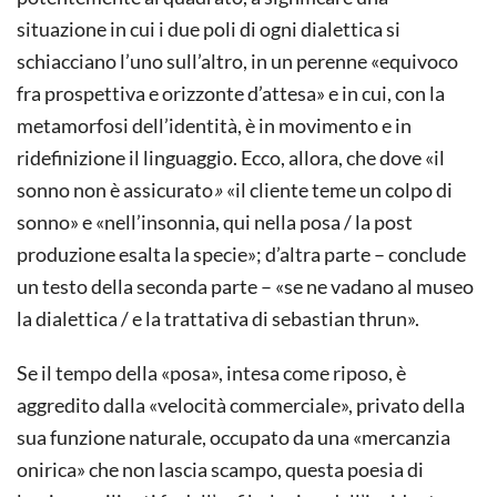
situazione in cui i due poli di ogni dialettica si
schiacciano l’uno sull’altro, in un perenne «equivoco
fra prospettiva e orizzonte d’attesa» e in cui, con la
metamorfosi dell’identità, è in movimento e in
ridefinizione il linguaggio. Ecco, allora, che dove «il
sonno non è assicurato
»
«il cliente teme un colpo di
sonno» e «nell’insonnia, qui nella posa / la post
produzione esalta la specie»; d’altra parte – conclude
un testo della seconda parte – «se ne vadano al museo
la dialettica / e la trattativa di sebastian thrun».
Se il tempo della «posa», intesa come riposo, è
aggredito dalla «velocità commerciale», privato della
sua funzione naturale, occupato da una «mercanzia
onirica» che non lascia scampo, questa poesia di