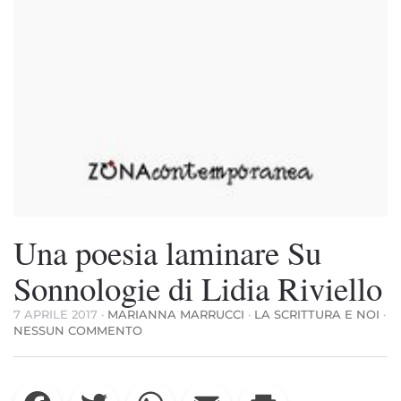
Una poesia laminare Su
Sonnologie di Lidia Riviello
7 APRILE 2017
·
MARIANNA MARRUCCI
·
LA SCRITTURA E NOI
·
SU
NESSUN COMMENTO
UNA
POESIA
LAMINARE
Facebook
Twitter
WhatsApp
Email
Print
SU