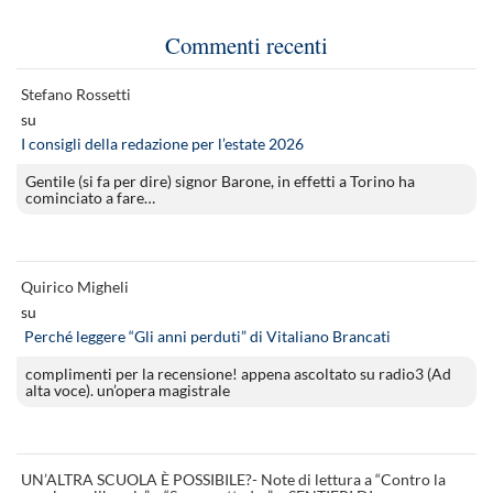
Commenti recenti
Stefano Rossetti
su
I consigli della redazione per l’estate 2026
Gentile (si fa per dire) signor Barone, in effetti a Torino ha
cominciato a fare…
Quirico Migheli
su
Perché leggere “Gli anni perduti” di Vitaliano Brancati
complimenti per la recensione! appena ascoltato su radio3 (Ad
alta voce). un’opera magistrale
UN’ALTRA SCUOLA È POSSIBILE?- Note di lettura a “Contro la