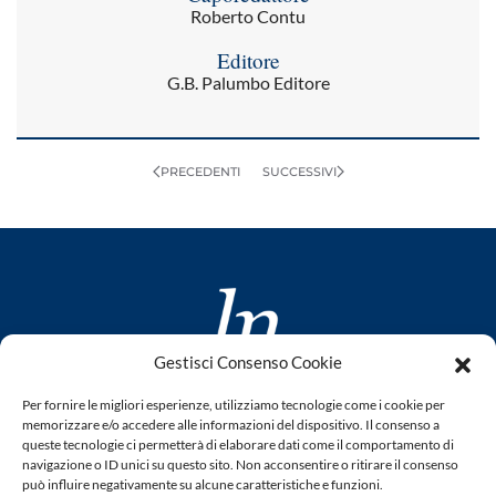
Roberto Contu
Editore
G.B. Palumbo Editore
PRECEDENTI
SUCCESSIVI
Gestisci Consenso Cookie
www.laletteraturaenoi.it
Per fornire le migliori esperienze, utilizziamo tecnologie come i cookie per
fondato da Romano Luperini
memorizzare e/o accedere alle informazioni del dispositivo. Il consenso a
queste tecnologie ci permetterà di elaborare dati come il comportamento di
Questo blog non rappresenta una testata giornalistica in
navigazione o ID unici su questo sito. Non acconsentire o ritirare il consenso
può influire negativamente su alcune caratteristiche e funzioni.
quanto viene aggiornato senza alcuna periodicità. Non può