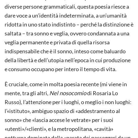
diverse persone grammaticali, questa poesia riesce a
dare voce a un’identità indeterminata, a un’umanità
ridotta in uno stato indistinto – perché la distinzione è
saltata – tra sonno e veglia, ovvero condannata a una
veglia permanente e privata di quella risorsa
indispensabile che è il sonno, inteso come baluardo
della libertà e dell’utopia nell’epoca in cui produzione
e consumo occupano per intero il tempo di vita.
È cruciale, come in molta poesia recente (mi viene in
mente, tra gli altri,
Nel nosocomio
di Rosaria Lo
Russo), l’attenzione per i luoghi, o meglio i non luoghi:
l’«istituto», ambiguo spazio di «addestramento al
sonno» che «lascia accese le vetrate» per i suoi
«utenti»/«clienti», e la metropolitana, «cavità»
notturna dominata dalla «parata dei passeggeri da un