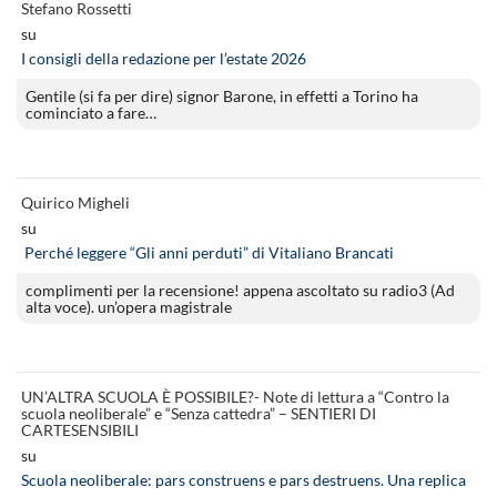
Stefano Rossetti
su
I consigli della redazione per l’estate 2026
Gentile (si fa per dire) signor Barone, in effetti a Torino ha
cominciato a fare…
Quirico Migheli
su
Perché leggere “Gli anni perduti” di Vitaliano Brancati
complimenti per la recensione! appena ascoltato su radio3 (Ad
alta voce). un’opera magistrale
UN’ALTRA SCUOLA È POSSIBILE?- Note di lettura a “Contro la
scuola neoliberale” e “Senza cattedra” – SENTIERI DI
CARTESENSIBILI
su
Scuola neoliberale: pars construens e pars destruens. Una replica