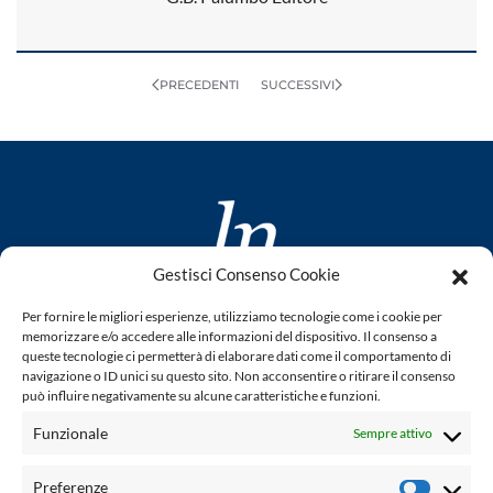
PRECEDENTI
SUCCESSIVI
Gestisci Consenso Cookie
www.laletteraturaenoi.it
Per fornire le migliori esperienze, utilizziamo tecnologie come i cookie per
fondato da Romano Luperini
memorizzare e/o accedere alle informazioni del dispositivo. Il consenso a
queste tecnologie ci permetterà di elaborare dati come il comportamento di
Questo blog non rappresenta una testata giornalistica in
navigazione o ID unici su questo sito. Non acconsentire o ritirare il consenso
può influire negativamente su alcune caratteristiche e funzioni.
quanto viene aggiornato senza alcuna periodicità. Non può
pertanto considerarsi un prodotto editoriale ai sensi della
Funzionale
Sempre attivo
legge n° 62 del 7.03.2001. L'autore non è responsabile per
quanto pubblicato dai lettori nei commenti ad ogni post.
Preferenze