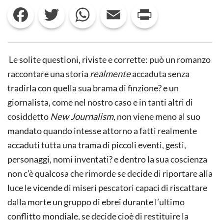
ROMANZO
Facebook
Twitter
WhatsApp
Email
Print
AL
POSTO
DELLA
STORIA:
A
PROPOSITO
Le solite questioni, riviste e corrette: può un romanzo
DE
“LA
raccontare una storia
realmente
accaduta senza
SCELTA”
tradirla con quella sua brama di finzione? e un
DI
GIOVANNI
giornalista, come nel nostro caso e in tanti altri di
DOZZINI
cosiddetto
New Journalism
, non viene meno al suo
mandato quando intesse attorno a fatti realmente
accaduti tutta una trama di piccoli eventi, gesti,
personaggi, nomi inventati? e dentro la sua coscienza
non c’è qualcosa che rimorde se decide di riportare alla
luce le vicende di miseri pescatori capaci di riscattare
dalla morte un gruppo di ebrei durante l’ultimo
conflitto mondiale, se decide cioè di restituire la