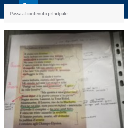
laletteraturaenoi.it
fondato da Romano Luperini
Passa al contenuto principale