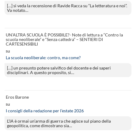
[…] si veda la recensione di Ravide Racca su “La letteratura e noi”.
Va notato…
UN’ALTRA SCUOLA È POSSIBILE?- Note di lettura a “Contro la
scuola neoliberale” e “Senza cattedra” – SENTIERI DI
CARTESENSIBILI
su
La scuola neoliberale: contro, ma come?
[…] un presunto potere salvifico del docente e dei saperi
disciplinari. A questo proposito, si…
Eros Barone
su
I consigli della redazione per l’estate 2026
L’IA è ormai un’arma di guerra che agisce sul piano della
geopolitica, come dimostrano sia…