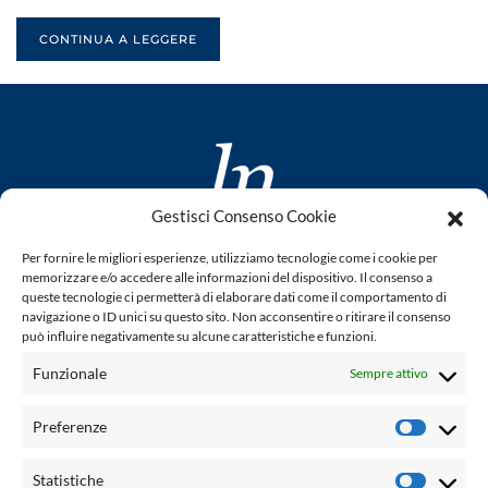
CONTINUA A LEGGERE
Gestisci Consenso Cookie
www.laletteraturaenoi.it
Per fornire le migliori esperienze, utilizziamo tecnologie come i cookie per
fondato da Romano Luperini
memorizzare e/o accedere alle informazioni del dispositivo. Il consenso a
queste tecnologie ci permetterà di elaborare dati come il comportamento di
Questo blog non rappresenta una testata giornalistica in
navigazione o ID unici su questo sito. Non acconsentire o ritirare il consenso
può influire negativamente su alcune caratteristiche e funzioni.
quanto viene aggiornato senza alcuna periodicità. Non può
pertanto considerarsi un prodotto editoriale ai sensi della
Funzionale
Sempre attivo
legge n° 62 del 7.03.2001. L'autore non è responsabile per
quanto pubblicato dai lettori nei commenti ad ogni post.
Preferenze
Prefere
Powered by:
Statistiche