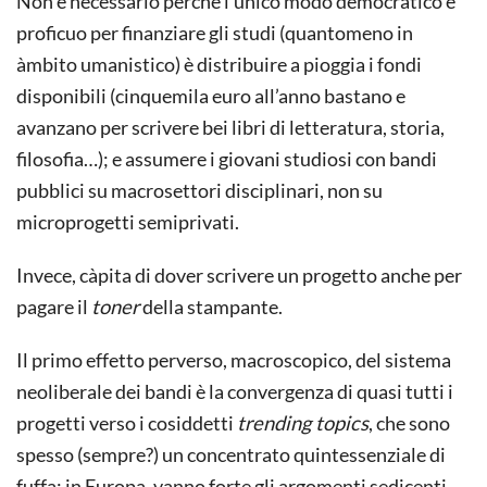
Non è necessario perché l’unico modo democratico e
proficuo per finanziare gli studi (quantomeno in
àmbito umanistico) è distribuire a pioggia i fondi
disponibili (cinquemila euro all’anno bastano e
avanzano per scrivere bei libri di letteratura, storia,
filosofia…); e assumere i giovani studiosi con bandi
pubblici su macrosettori disciplinari, non su
microprogetti semiprivati.
Invece, càpita di dover scrivere un progetto anche per
pagare il
toner
della stampante.
Il primo effetto perverso, macroscopico, del sistema
neoliberale dei bandi è la convergenza di quasi tutti i
progetti verso i cosiddetti
trending topics
, che sono
spesso (sempre?) un concentrato quintessenziale di
fuffa: in Europa, vanno forte gli argomenti sedicenti