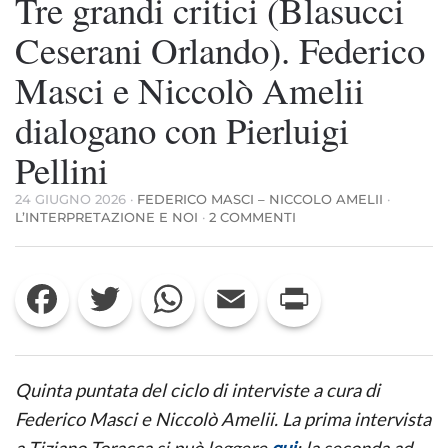
Tre grandi critici (Blasucci
Ceserani Orlando). Federico
Masci e Niccolò Amelii
dialogano con Pierluigi
Pellini
24 GIUGNO 2026
·
FEDERICO MASCI – NICCOLO AMELII
·
SU
L’INTERPRETAZIONE E NOI
·
2 COMMENTI
TRE
GRANDI
CRITICI
Facebook
Twitter
WhatsApp
Email
Print
(BLASUCCI
CESERANI
ORLANDO).
FEDERICO
MASCI
E
Quinta puntata del ciclo di interviste a cura di
NICCOLÒ
AMELII
Federico Masci e Niccolò Amelii. La prima intervista
DIALOGANO
a Tiziano Toracca si può leggere
qui
; la seconda ad