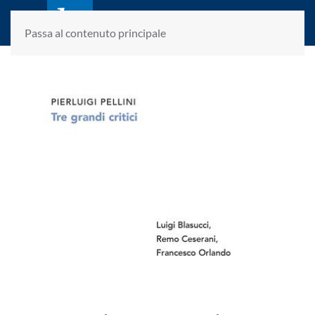
laletteraturaenoi.it
fondato da Romano Luperini
Passa al contenuto principale