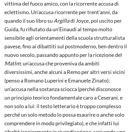
vittima del fuoco amico, con la ricorrente accusa di
eclettismo. Un’accusa ricorrente per trent’anni, da
quando il suo libro su
Argilla
di Joyce, poi uscito per
Guida, fu rifiutato da un’Einaudi al tempo molto
sensibile agli orientamenti della scuola strutturalista
pavese, fino ai dibattiti sul postmoderno, ben dentro il
nuovo secolo, passando appunto per la ricezione del
MatIm
; un’accusa che proveniva da ambiti
diversissimi, anche alcuni a Remo per altri versi vicini
(penso a Romano Luperini e Emanuele Zinato);
un’accusa nella sostanza sciocca (perché disconosce
un principio teorico fondamentale caro a Ceserani, e
non solo a lui: il testo letterario è troppo complesso
perché un solo metodo lo possa esaurire o anche solo
comprendere in modo privilegiato), e che infatti lui
ribaltò ironicamente in rivendicazione, scrivendo uno