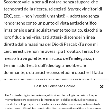
Secondo: vale la pena di notare, senza stupore, che
tecnocrati della ricerca, scienziati
trendy
, vincitori di
ERC, ecc. – non i vecchi umanisti! –, adottano senza
rendersene conto un punto di vista antiscientifico,
irrazionale e anzi squisitamente teologico, giacché la
loro fiducia nei «risultati attesi» discende in linea
diretta dalla massima del Dio di Pascal: «Tu non mi
cercheresti, se non mi avessi già trovato». Terzo: ho
messo fra virgolette, e mi scuso dell’ineleganza, i
termini adulterati dall’ideologia neoliberale
dominante, o da antiche consuetudini opache. Il fatto
è che un’umanista seria, un umanista serio non fa
Gestisci Consenso Cookie
“ricerca”, studia; dovrebbe rifiutarsi di afferire a un
dipartimento o a un dottorato che esibiscano nel
Per fornire le migliori esperienze, utilizziamo tecnologie come i cookie per
nome la parola “Scienze”; e non dovrebbe
memorizzare e/o accedere alle informazioni del dispositivo. Il consenso a
queste tecnologie ci permetterà di elaborare dati come il comportamento di
preoccuparsi di “sistemare” allieve e allievi che, se
navigazione o ID unici su questo sito. Non acconsentire o ritirare il consenso