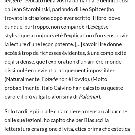
leggere” evocato nella vostra domanda, e definito così
da Jean Starobinski, parlando di Leo Spitzer (ho
trovato la citazione dopo aver scritto il libro, dove
dunque, purtroppo, non compare): «L’exégèse
stylistique a toujours été l’explication d’un sens obvie,
la lecture d’une leçon patente. […] savoir lire donne
accès à trop de richesses évidentes, à une complexité
déjà si dense, que l’exploration d’un arrière-monde
dissimulé en devient pratiquement impossible».
(Naturalmente, l’
obvie
non è l’ovvio). (Molto
probabilmente, Italo Calvino ha ricalcato su queste
parole il più vulgato aforisma di
Palomar
).
Solo tardi, e più dalle chiacchiere a mensa o al bar che
dalle sue lezioni, ho capito che per Blasucci la
letteratura era ragione di vita, etica prima che estetica