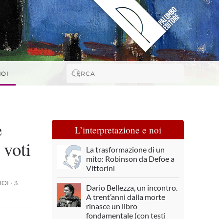
NOI
e
L’interpretazione e noi
 voti
La trasformazione di un
mito: Robinson da Defoe a
Vittorini
NOI
·
3
Dario Bellezza, un incontro.
A trent’anni dalla morte
rinasce un libro
fondamentale (con testi