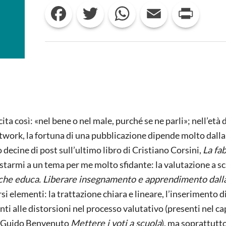
Facebook
Twitter
WhatsApp
Email
Print
DALLA
TORRE
D’AVORIO:
LA
FABBRICA
DEI
VOTI
DI CORSINI
ta così: «nel bene o nel male, purché se ne parli»; nell’età 
etwork, la fortuna di una pubblicazione dipende molto dalla
 decine di post sull’ultimo libro di Cristiano Corsini,
La fa
costarmi a un tema per me molto sfidante: la valutazione a sc
 che educa. Liberare insegnamento e apprendimento dall
i elementi: la trattazione chiara e lineare, l’inserimento d
ti alle distorsioni nel processo valutativo (presenti nel cap
di Guido Benvenuto
Mettere i voti a scuola
), ma soprattutto