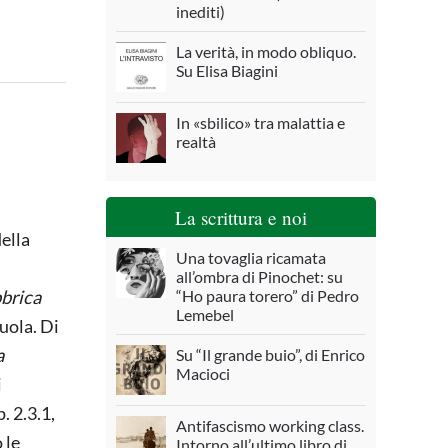
inediti)
La verità, in modo obliquo.
Su Elisa Biagini
In «sbilico» tra malattia e
realtà
La scrittura e noi
della
Una tovaglia ricamata
all’ombra di Pinochet: su
bbrica
“Ho paura torero” di Pedro
Lemebel
uola. Di
a
Su “Il grande buio”, di Enrico
Macioci
i
. 2.3.1,
Antifascismo working class.
 le
Intorno all’ultimo libro di