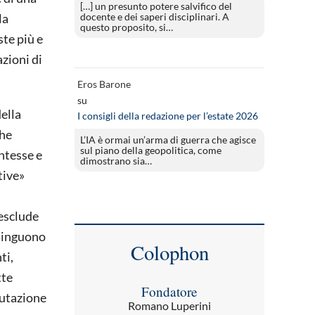
[…] un presunto potere salvifico del
docente e dei saperi disciplinari. A
la
questo proposito, si…
te più e
azioni di
Eros Barone
su
ella
I consigli della redazione per l’estate 2026
che
L’IA è ormai un’arma di guerra che agisce
sul piano della geopolitica, come
entesse e
dimostrano sia…
tive»
 esclude
stinguono
Colophon
ti,
tte
Fondatore
lutazione
Romano Luperini