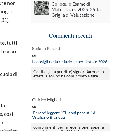
 che non
Colloquio Esame di
Maturità a.s. 2025-26: la
luoghi
Griglia di Valutazione
 31).
Commenti recenti
e, tutti
Stefano Rossetti
ul corpo
su
I consigli della redazione per l’estate 2026
Gentile (si fa per dire) signor Barone, in
scuola di
effetti a Torino ha cominciato a fare…
Quirico Migheli
 la
su
Perché leggere “Gli anni perduti” di
, così
Vitaliano Brancati
un
complimenti per la recensione! appena
crittrice