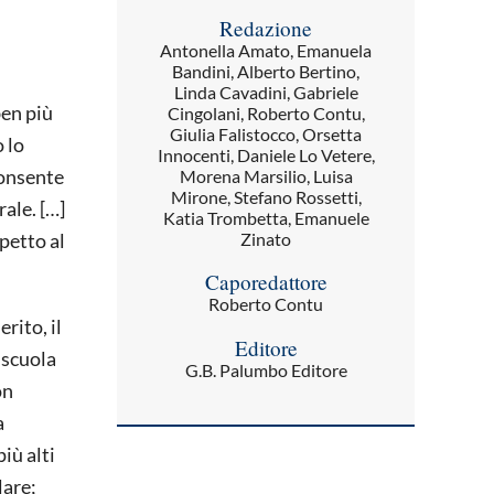
Redazione
Antonella Amato, Emanuela
Bandini, Alberto Bertino,
Linda Cavadini, Gabriele
ben più
Cingolani, Roberto Contu,
Giulia Falistocco, Orsetta
o lo
Innocenti, Daniele Lo Vetere,
consente
Morena Marsilio, Luisa
Mirone, Stefano Rossetti,
rale. […]
Katia Trombetta, Emanuele
petto al
Zinato
Caporedattore
Roberto Contu
rito, il
Editore
 scuola
G.B. Palumbo Editore
on
a
iù alti
lare;