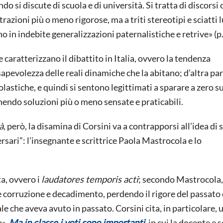
o si discute di scuola e di università. Si tratta di discorsi
azioni più o meno rigorose, ma a triti stereotipi e sciatti 
ono in indebite generalizzazioni paternalistiche e retrive» (p.
 caratterizzano il dibattito in Italia, ovvero la tendenza
apevolezza delle reali dinamiche che la abitano; d’altra part
lastiche, e quindi si sentono legittimati a sparare a zero s
endo soluzioni più o meno sensate e praticabili.
à
, però, la disamina di Corsini va a contrapporsi all’idea di 
sari”: l’insegnante e scrittrice Paola Mastrocola e lo
ta, ovvero i
laudatores temporis acti
; secondo Mastrocola,
 corruzione e decadimento, perdendo il rigore del passato e
e che aveva avuto in passato. Corsini cita, in particolare, 
a»,
Ma in classe i voti sono importanti
, in cui la docente e s