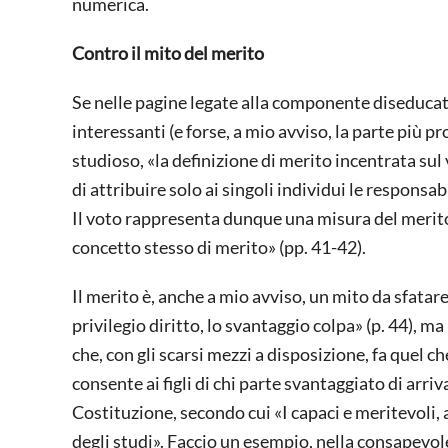
numerica.
Contro il mito del merito
Se nelle pagine legate alla componente diseducat
interessanti (e forse, a mio avviso, la parte più p
studioso, «la definizione di merito incentrata su
di attribuire solo ai singoli individui le responsab
Il voto rappresenta dunque una misura del merito
concetto stesso di merito» (pp. 41-42).
Il merito è, anche a mio avviso, un mito da sfatar
privilegio diritto, lo svantaggio colpa» (p. 44), m
che, con gli scarsi mezzi a disposizione, fa quel 
consente ai figli di chi parte svantaggiato di arriva
Costituzione, secondo cui «I capaci e meritevoli, a
degli studi». Faccio un esempio, nella consapevole