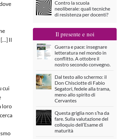
Contro la scuola
 dove
neoliberale: quali tecniche
di resistenza per docenti?
ime
Il presente e noi
[…] Il
Guerra e pace: insegnare
letteratura nel mondo in
conflitto. A ottobre il
nostro secondo convegno.
Dal testo allo schermo: il
Don Chisciotte di Fabio
u cui
Segatori, fedele alla trama,
meno allo spirito di
e
Cervantes
a loro
Questa griglia non s’ha da
icerca
fare. Sulla valutazione del
colloquio dell’Esame di
maturità
rismo