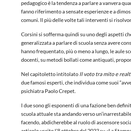
pedagogico è la tendenza a parlare a vanvera quand
fanno riferimento a sensate esperienze e a dimostr
comuni. Il più delle volte tali interventi si risolv
Corsini si sofferma quindi su uno degli aspetti che
generalizzata a parlare di scuola senza avere cons
hanno frequentato, più o meno a lungo, le aule sco
docenti, su metodi bollati come antiquati, propon
Nel capitoletto intitolato
Il voto tra mito e realt
due famosi esperti, che individua come suoi “avver
psichiatra Paolo Crepet.
I due sono gli esponenti di una fazione ben defini
scuola attuale sta andando verso un’inarrestabile
facendo, abdicherebbe al ruolo di ascensore social
articolo uscito l’8 ottobre del 2023 su «La Stamp