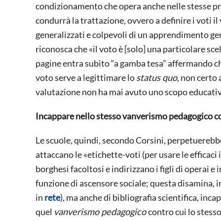
condizionamento che opera anche nelle stesse pra
condurrà la trattazione, ovvero a definire i voti il
generalizzati e colpevoli di un apprendimento ge
riconosca che «il voto è [solo] una particolare sce
pagine entra subito “a gamba tesa” affermando che 
voto serve a legittimare lo
status quo
, non certo
valutazione non ha mai avuto uno scopo educativo,
Incappare nello stesso vanverismo pedagogico cont
Le scuole, quindi, secondo Corsini, perpetuerebb
attaccano le «etichette-voti (per usare le efficaci i
borghesi facoltosi e indirizzano i figli di operai e
funzione di ascensore sociale; questa disamina, i
in
rete
), ma anche di bibliografia scientifica, inc
quel
vanverismo pedagogico
contro cui lo stesso