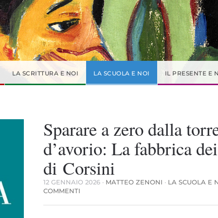
LA SCRITTURA E NOI
LA SCUOLA E NOI
IL PRESENTE E 
Sparare a zero dalla torr
d’avorio: La fabbrica dei
di Corsini
12 GENNAIO 2026
·
MATTEO ZENONI
·
LA SCUOLA E 
SU
COMMENTI
SPARARE
A
ZERO