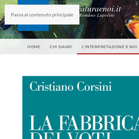
laletteraturaenoi.it
Passa al contenuto principale
fondato da Romano Luperini
HOME
CHI SIAMO
L'INTERPRETAZIONE E NOI