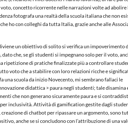
 voto, concetto ricorrente nelle narrazioni volte ad abolire 
nza fotografa una realtà della scuola italiana che non esis
che ho con colleghi da tutta Italia, grazie anche alle Associ
iviene un obiettivo di solito si verifica un impoverimento d
dato che, se gli studenti si impegnano solo per il voto, an
rna ripetizione di pratiche finalizzate più a controllare stud
to voto che a stabilire con loro relazioni ricche e significa
fa una scuola da inizio Novecento, mi sembrano fallaci le
nnovazione didattica > paura negli studenti; tale disamina
dimenti che non generano sicuramente paura e si contraddi
er inclusività. Attività di gamification gestite dagli studen
e, creazione di chatbot per ripassare un argomento, sono tu
ositivo, anche se si concludono con l’attribuzione di una va