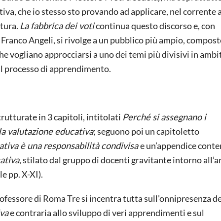
tiva, che io stesso sto provando ad applicare, nel corrente
ttura.
La fabbrica dei voti
continua questo discorso e, con
 Franco Angeli, si rivolge a un pubblico più ampio, compos
che vogliano approcciarsi a uno dei temi più divisivi in ambi
sul processo di apprendimento.
rutturate in 3 capitoli, intitolati
Perché si assegnano i
la valutazione educativa
; seguono poi un capitoletto
ativa è una responsabilità condivisa
e un’appendice cont
ativa
, stilato dal gruppo di docenti gravitante intorno all’a
e pp. X-XI).
rofessore di Roma Tre si incentra tutta sull’onnipresenza d
iva
e contraria allo sviluppo di veri apprendimenti e sul