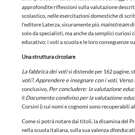
approfondite riflessioni sulla valutazione descrit
scolastico, nelle esercitazioni domestiche di scri
l’editore Laterza, sicuramente più
mainstream
di
solo da specialisti, ma anche da semplici curiosi 
educativo: i voti a scuola e le loro conseguenze 
Una struttura circolare
La fabbrica dei voti
si distende per 162 pagine, st
voti?
,
Apprendere e insegnare con i voti
,
Verso 
conclusivo,
Per concludere: la valutazione educ
il
Documento condiviso per la valutazione educ
Corsini (i cui nomi e cognomi sono recuperabili all
Come si potrà notare dai titoli, la disamina del P
nella scuola italiana, sulla sua valenza
diseducat