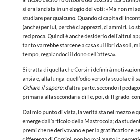
si era lanciata in un elogio dei voti: «Ma non mi se
studiare per qualcuno. Quando ci capita di incon
(anche) per lui, perché ci apprezzi, ci ammiri. Lo 
reciproca. Quindi è anche desiderio dell’altrui ap
tanto varrebbe starcene a casa sui libri da soli, m
tempo, regalandoci il dono dell’attesa».
Si tratta di quella che Corsini definirà motivazio
ansia e, alla lunga, quell’odio verso la scuola e il 
Odiare il sapere
; d’altra parte, secondo il peda
primaria alla secondaria di I e, poi, di II grado, 
Dal mio punto di vista, la verità sta nel mezzo e 
emerge dall’articolo della Mastrocola; da studente
premi che ne derivavano e per la gratificazione pe
differenza di Corsini, non ho mai avuto la percezio