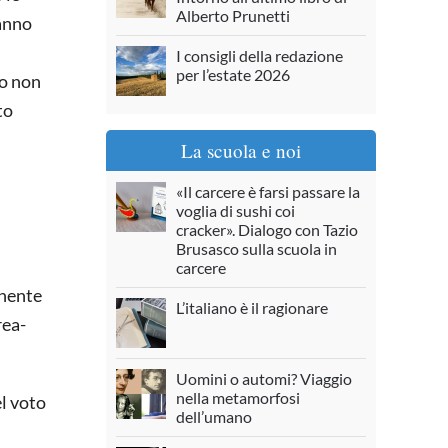
Alberto Prunetti
 anno
I consigli della redazione
per l’estate 2026
to non
to
La scuola e noi
«Il carcere è farsi passare la
voglia di sushi coi
cracker». Dialogo con Tazio
Brusasco sulla scuola in
carcere
enente
L’italiano è il ragionare
rea-
Uomini o automi? Viaggio
nella metamorfosi
el voto
dell’umano