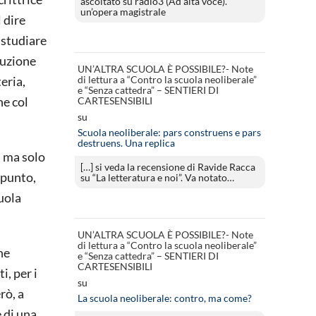
ascoltato su radio3 (Ad alta voce).
un’opera magistrale
 dire
 studiare
ituzione
UN’ALTRA SCUOLA È POSSIBILE?- Note
di lettura a “Contro la scuola neoliberale”
eria,
e “Senza cattedra” – SENTIERI DI
ne col
CARTESENSIBILI
su
Scuola neoliberale: pars construens e pars
destruens. Una replica
 ma solo
[…] si veda la recensione di Ravide Racca
appunto,
su “La letteratura e noi”. Va notato…
uola
UN’ALTRA SCUOLA È POSSIBILE?- Note
di lettura a “Contro la scuola neoliberale”
he
e “Senza cattedra” – SENTIERI DI
CARTESENSIBILI
i, per i
su
rò, a
La scuola neoliberale: contro, ma come?
e di una