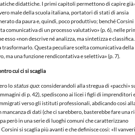
tiche didattiche. I primi capitoli permettono di capire già
 vero male della scuola italiana, portatori di stati di ansia
nerato da paura e, quindi, poco produttivo; benché Corsini
lta comunicativa di un processo valutativo» (p. 6), nelle pr
esso «non descrive né analizza, ma sintetizza e classifica. 
 a trasformarlo. Questa peculiare scelta comunicativa della
 ma una funzione rendicontativa e selettiva» (p. 7).
ro cui ci si scaglia
ero lo
status quo
: considerandoli alla stregua di «pacchi» s
mmagini di p. 42), spediscono ai licei i figli di imprenditori 
 immigrati verso gli istituti professionali, abdicando così all
n mancanza di dati (che ci sarebbero, basterebbe fare una r
appa però in una serie di luoghi comuni che caratterizzano
 Corsini si scaglia più avanti e che definisce così: «Il vanve