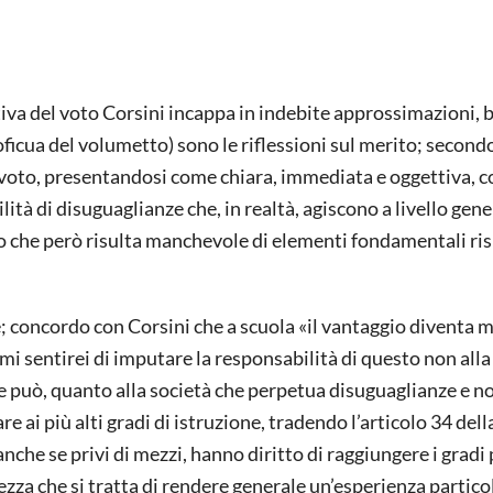
iva del voto Corsini incappa in indebite approssimazioni, 
roficua del volumetto) sono le riflessioni sul merito; second
l voto, presentandosi come chiara, immediata e oggettiva, 
ilità di disuguaglianze che, in realtà, agiscono a livello gene
 che però risulta manchevole di elementi fondamentali ris
e; concordo con Corsini che a scuola «il vantaggio diventa me
a mi sentirei di imputare la responsabilità di questo non alla
che può, quanto alla società che perpetua disuguaglianze e n
re ai più alti gradi di istruzione, tradendo l’articolo 34 dell
nche se privi di mezzi, hanno diritto di raggiungere i gradi p
zza che si tratta di rendere generale un’esperienza partico