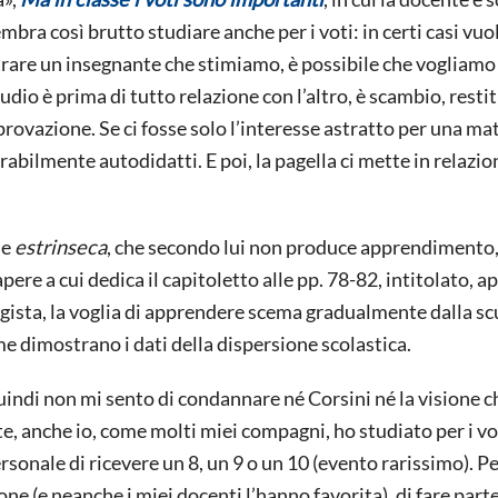
mbra così brutto studiare anche per i voti: in certi casi vuol
trare un insegnante che stimiamo, è possibile che vogliamo
studio è prima di tutto relazione con l’altro, è scambio, rest
provazione. Se ci fosse solo l’interesse astratto per una mat
irabilmente autodidatti. E poi, la pagella ci mette in relazio
ne
estrinseca
, che secondo lui non produce apprendimento,
sapere a cui dedica il capitoletto alle pp. 78-82, intitolato, 
gogista, la voglia di apprendere scema gradualmente dalla sc
come dimostrano i dati della dispersione scolastica.
quindi non mi sento di condannare né Corsini né la visione c
, anche io, come molti miei compagni, ho studiato per i vot
rsonale di ricevere un 8, un 9 o un 10 (evento rarissimo). Pe
ne (e neanche i miei docenti l’hanno favorita), di fare part