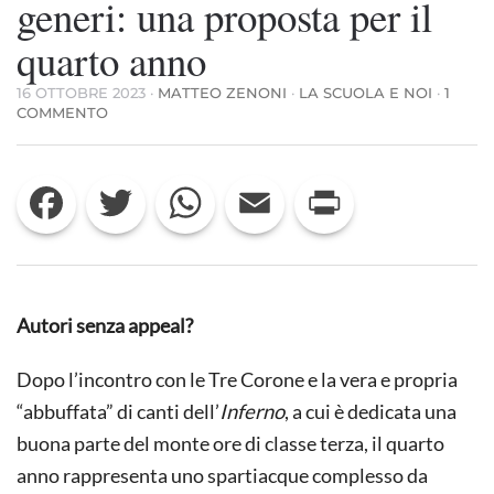
generi: una proposta per il
quarto anno
16 OTTOBRE 2023
·
MATTEO ZENONI
·
LA SCUOLA E NOI
·
1
SU
COMMENTO
INSEGNARE
LETTERATURA
PER
Facebook
Twitter
WhatsApp
Email
Print
GENERI:
UNA
PROPOSTA
PER
IL
QUARTO
ANNO
Autori senza appeal?
Dopo l’incontro con le Tre Corone e la vera e propria
“abbuffata” di canti dell’
Inferno
, a cui è dedicata una
buona parte del monte ore di classe terza, il quarto
anno rappresenta uno spartiacque complesso da