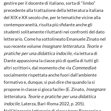
gestire per il docente di italiano, sorta di “limbo”
precedente alla trattazione della letteratura italiana
del XIX e XX secolo che, per le tematiche vicine alla
contemporaneità, risulta più sfidante anche gli
studenti solitamente riluttanti nei confronti del dato
letterario. Come ha sottolineato Emanuele Zinato nel
suo recente volume
Insegnare letteratura. Teorie e
pratiche per una didattica indocile
, «la lettura di
Dante appassiona la classe più di quella di tutti gli
altri scrittori», dal momento che «la
Commedia
è
socialmente rispettata anche fuori dall’ambiente
formativo e, dunque, si può dire che quando la si
propone in classe si gioca facile» (E. Zinato
, Insegnare
letteratura. Teorie e pratiche per una didattica
indocile
, Laterza, Bari-Roma 2022, p. 205).
Nell’itinerario letterario di classe terza Boccaccio e