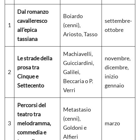
Dal romanzo
Boiardo
cavalleresco
settembre-
1
(cenni),
all’epica
ottobre
Ariosto, Tasso
tassiana
Machiavelli,
Le strade della
novembre,
Guicciardini,
prosa tra
dicembre,
2
Galilei,
Cinque e
inizio
Beccaria o P.
Settecento
gennaio
Verri
Percorsi del
Metastasio
teatro tra
(cenni),
3
melodramma,
marzo
Goldoni e
commedia e
Alfieri