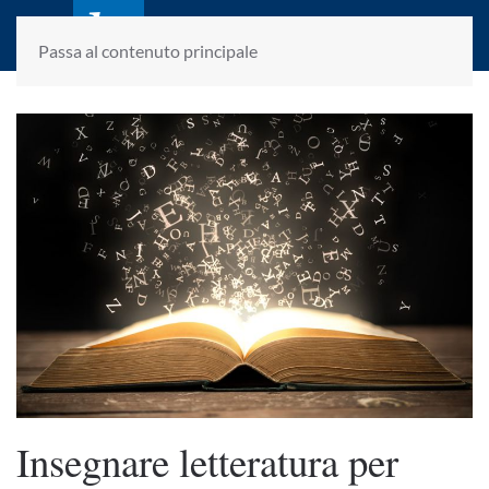
laletteraturaenoi.it
fondato da Romano Luperini
Passa al contenuto principale
Insegnare letteratura per