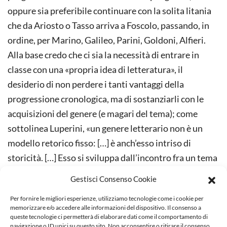
oppure sia preferibile continuare con la solita litania
che da Ariosto o Tasso arriva a Foscolo, passando, in
ordine, per Marino, Galileo, Parini, Goldoni, Alfieri.
Alla base credo che ci sia la necessità di entrare in
classe con una «propria idea di letteratura», il
desiderio di non perdere i tanti vantaggi della
progressione cronologica, ma di sostanziarli con le
acquisizioni del genere (e magari del tema); come
sottolinea Luperini, «un genere letterario non è un
modello retorico fisso: […] è anch’esso intriso di
storicità. […] Esso si sviluppa dall’incontro fra un tema
(o un insieme organico di temi) e una forma, ma l’uno e
Gestisci Consenso Cookie
l’altra dipendono da una situazione antropologica e
Per fornire le migliori esperienze, utilizziamo tecnologie come i cookie per
pragmatica, da un certo rapporto io-mondo» (R.
memorizzare e/o accedere alle informazioni del dispositivo. Il consenso a
Luperini,
op. cit
, p. 53).
queste tecnologie ci permetterà di elaborare dati come il comportamento di
navigazione o ID unici su questo sito. Non acconsentire o ritirare il consenso