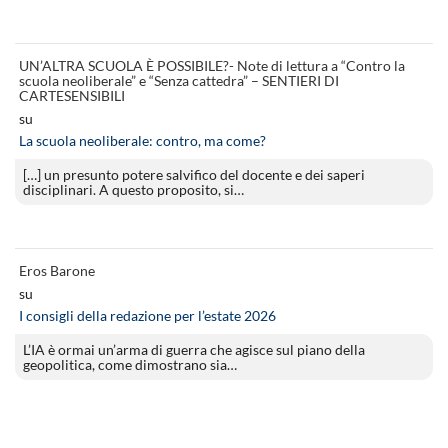
UN’ALTRA SCUOLA È POSSIBILE?- Note di lettura a “Contro la
scuola neoliberale” e “Senza cattedra” – SENTIERI DI
CARTESENSIBILI
su
La scuola neoliberale: contro, ma come?
[…] un presunto potere salvifico del docente e dei saperi
disciplinari. A questo proposito, si…
Eros Barone
su
I consigli della redazione per l’estate 2026
L’IA è ormai un’arma di guerra che agisce sul piano della
geopolitica, come dimostrano sia…