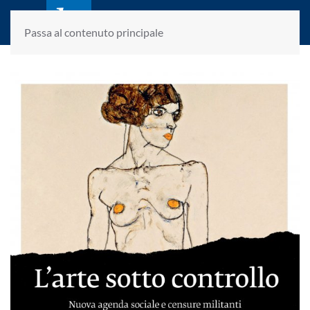
laletteraturaenoi.it
fondato da Romano Luperini
Passa al contenuto principale