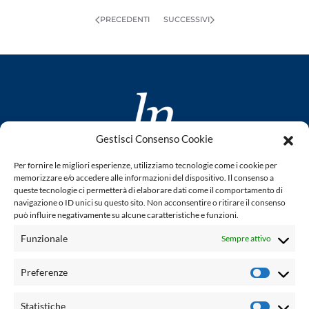
PRECEDENTI
SUCCESSIVI
Gestisci Consenso Cookie
www.laletteraturaenoi.it
Per fornire le migliori esperienze, utilizziamo tecnologie come i cookie per
fondato da Romano Luperini
memorizzare e/o accedere alle informazioni del dispositivo. Il consenso a
queste tecnologie ci permetterà di elaborare dati come il comportamento di
Questo blog non rappresenta una testata giornalistica in
navigazione o ID unici su questo sito. Non acconsentire o ritirare il consenso
può influire negativamente su alcune caratteristiche e funzioni.
quanto viene aggiornato senza alcuna periodicità. Non può
pertanto considerarsi un prodotto editoriale ai sensi della
Funzionale
Sempre attivo
legge n° 62 del 7.03.2001. L'autore non è responsabile per
quanto pubblicato dai lettori nei commenti ad ogni post.
Preferenze
Prefere
Powered by:
Statistiche