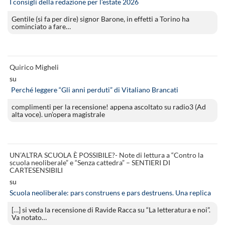
I consigli della redazione per l’estate 2026
Gentile (si fa per dire) signor Barone, in effetti a Torino ha
cominciato a fare…
Quirico Migheli
su
Perché leggere “Gli anni perduti” di Vitaliano Brancati
complimenti per la recensione! appena ascoltato su radio3 (Ad
alta voce). un’opera magistrale
UN’ALTRA SCUOLA È POSSIBILE?- Note di lettura a “Contro la
scuola neoliberale” e “Senza cattedra” – SENTIERI DI
CARTESENSIBILI
su
Scuola neoliberale: pars construens e pars destruens. Una replica
[…] si veda la recensione di Ravide Racca su “La letteratura e noi”.
Va notato…