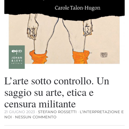
L’arte sotto controllo. Un
saggio su arte, etica e
censura militante
21 GIUGNO 2023
·
STEFANO ROSSETTI
·
L’INTERPRETAZIONE E
SU
NOI
·
NESSUN COMMENTO
L’ARTE
SOTTO