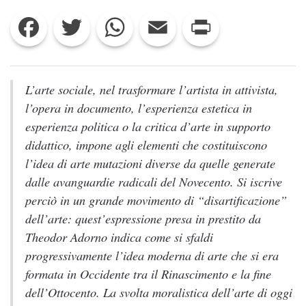
CONTROLLO.
Facebook
Twitter
WhatsApp
Email
Print
UN
SAGGIO
SU
ARTE,
ETICA
E
L’arte sociale, nel trasformare l’artista in attivista,
CENSURA
l’opera in documento, l’esperienza estetica in
MILITANTE
esperienza politica o la critica d’arte in supporto
didattico, impone agli elementi che costituiscono
l’idea di arte mutazioni diverse da quelle generate
dalle avanguardie radicali del Novecento. Si iscrive
perciò in un grande movimento di “disartificazione”
dell’arte: quest’espressione presa in prestito da
Theodor Adorno indica come si sfaldi
progressivamente l’idea moderna di arte che si era
formata in Occidente tra il Rinascimento e la fine
dell’Ottocento. La svolta moralistica dell’arte di oggi