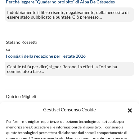
Perché leggere “Quaderno proibito” di Alba De Céspedes
Indubbiamente il libro risente, negativamente, della necessità di
essere stato pubblicato a puntate. Ciò premesso…
Stefano Rossetti
su
I consigli della redazione per l’estate 2026
Gentile (si fa per dire) signor Barone, in effetti a Torino ha
cominciato a fare…
Quirico Migheli
su
Gestisci Consenso Cookie
Perché leggere “Gli anni perduti” di Vitaliano Brancati
complimenti per la recensione! appena ascoltato su radio3 (Ad
Per fornire le migliori esperienze, utilizziamo tecnologie come i cookie per
alta voce). un’opera magistrale
memorizzare e/o accedere alle informazioni del dispositivo. Il consenso a
queste tecnologie ci permetterà di elaborare dati come il comportamento di
navigazione o ID unici su questo sito. Non acconsentire o ritirare il consenso