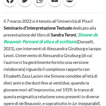
SCRITTURE
DI
ESORDIO
DI
SIMONE
ll 7 marzo 2022 si è tenuto all’Università di Pisa il
DE
BEAUVOIR
Seminario d’Interpretazione Testuale
dedicato alla
presentazione del libro di
Sandra Teroni
,
Simone de
Beauvoir. Percorsi di vita e di scrittura
(Donzelli,
2021), con interventi di Alessandra Ginzburg e Iacopo
Leoni. L’intervento di Alessandra Ginzburg (di cui
l’autrice ci ha gentilmente fornito una versione
rielaborata) riguarda il complesso rapporto con
Elizabeth Zaza Lacoin che Simone conobbe all’età di
dieci anni e che durò fino ai ventidue, quando la
giovane morì all’improvviso, nel 1929: le tracce di
questa enigmatica relazione sono presenti in diverse
opere di de Beauvoir, e soprattutto in
Le inseparabili
,