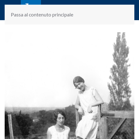
laletteraturaenoi.it
fondato da Romano Luperini
Passa al contenuto principale