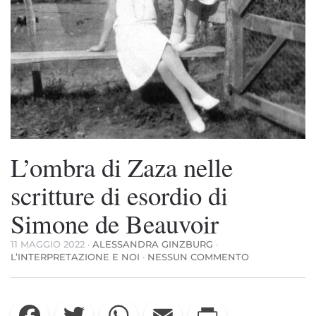
L’ombra di Zaza nelle
scritture di esordio di
Simone de Beauvoir
11 MAGGIO 2022
·
ALESSANDRA GINZBURG
·
SU
L’INTERPRETAZIONE E NOI
·
NESSUN COMMENTO
L’OMBRA
DI
ZAZA
Facebook
Twitter
WhatsApp
Email
Print
NELLE