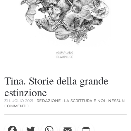
Tina. Storie della grande
estinzione
31 LUGLIO 2021
·
REDAZIONE
·
LA SCRITTURA E NOI
·
NESSUN
SU
COMMENTO
TINA.
STORIE
DELLA
Facebook
Twitter
WhatsApp
Email
Print
GRANDE