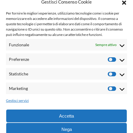
Gestisci Consenso Cookie
www.laletteraturaenoi.it
Per fornire le migliori esperienze, utilizziamo tecnologie come i cookie per
fondato da Romano Luperini
memorizzare e/o accedere alle informazioni del dispositivo. Il consenso a
queste tecnologie ci permetterà di elaborare dati come il comportamento di
Questo blog non rappresenta una testata giornalistica in
navigazione o ID unici su questo sito. Non acconsentire o ritirare il consenso
può influire negativamente su alcune caratteristiche e funzioni.
quanto viene aggiornato senza alcuna periodicità. Non può
pertanto considerarsi un prodotto editoriale ai sensi della
Funzionale
Sempre attivo
legge n° 62 del 7.03.2001. L'autore non è responsabile per
quanto pubblicato dai lettori nei commenti ad ogni post.
Preferenze
Prefere
Powered by:
Statistiche
Statisti
Palumbo Editore Divisione Digitale
http://www.palumboeditore.it
Marketing
Marketi
email:
letteraturaenoi.redazione@gmail.com
Gestisci servizi
Responsabile web: Vincenzo Patricolo
Grafica e web:
Salvatore Leto
Accetta
Nega