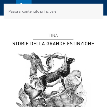
laletteraturaenoi.it
fondato da Romano Luperini
Passa al contenuto principale