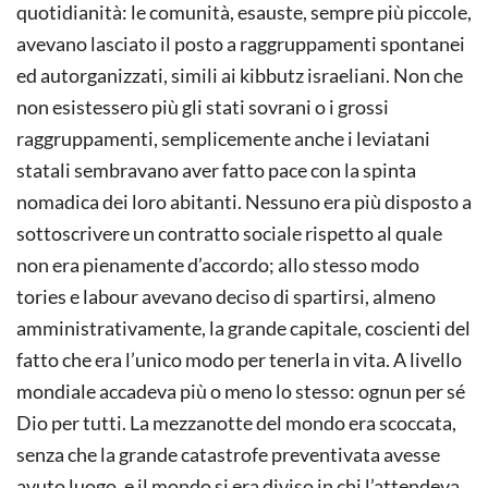
quotidianità: le comunità, esauste, sempre più piccole,
avevano lasciato il posto a raggruppamenti spontanei
ed autorganizzati, simili ai kibbutz israeliani. Non che
non esistessero più gli stati sovrani o i grossi
raggruppamenti, semplicemente anche i leviatani
statali sembravano aver fatto pace con la spinta
nomadica dei loro abitanti. Nessuno era più disposto a
sottoscrivere un contratto sociale rispetto al quale
non era pienamente d’accordo; allo stesso modo
tories e labour avevano deciso di spartirsi, almeno
amministrativamente, la grande capitale, coscienti del
fatto che era l’unico modo per tenerla in vita. A livello
mondiale accadeva più o meno lo stesso: ognun per sé
Dio per tutti. La mezzanotte del mondo era scoccata,
senza che la grande catastrofe preventivata avesse
avuto luogo, e il mondo si era diviso in chi l’attendeva