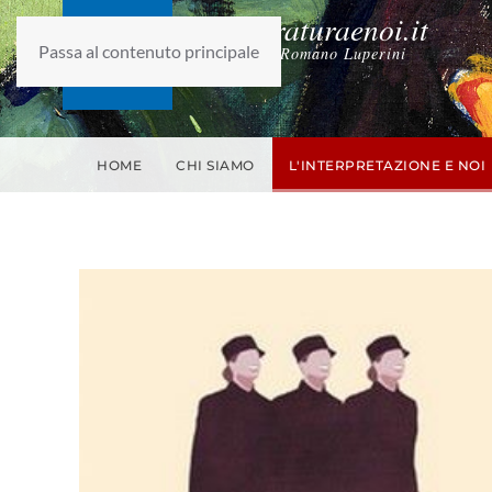
laletteraturaenoi.it
Passa al contenuto principale
fondato da Romano Luperini
HOME
CHI SIAMO
L'INTERPRETAZIONE E NOI