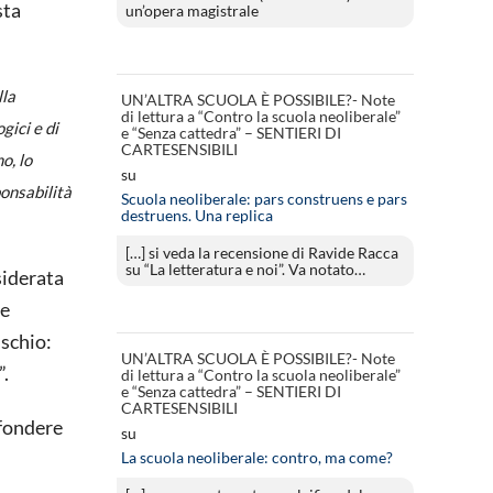
sta
un’opera magistrale
lla
UN’ALTRA SCUOLA È POSSIBILE?- Note
di lettura a “Contro la scuola neoliberale”
gici e di
e “Senza cattedra” – SENTIERI DI
CARTESENSIBILI
o, lo
su
ponsabilità
Scuola neoliberale: pars construens e pars
destruens. Una replica
[…] si veda la recensione di Ravide Racca
su “La letteratura e noi”. Va notato…
siderata
te
ischio:
UN’ALTRA SCUOLA È POSSIBILE?- Note
”.
di lettura a “Contro la scuola neoliberale”
e “Senza cattedra” – SENTIERI DI
CARTESENSIBILI
ffondere
su
La scuola neoliberale: contro, ma come?