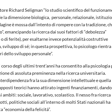
datore Richard Seligman “lo studio scientifico del funziona
de la dimensione biologica, personale, relazionale, istituzi
ndagine è mossa dall’intento di rompere con la tradizione, ch
”, emancipando la ricerca dai suoi fattori di “debolezza”
o di ferite), per esaltarne invece potenzialità costruttive
 sviluppo di sé; in questa prospettiva, lo psicologo rientra
ri dello sviluppo personale”.
corso degli ultimi trent’anni ha consentito alla psicologia 
zione di assoluta preminenza nella ricerca universitaria.
erdipendenza fra la sua dimensione intellettuale e quella
pposti teorici hanno attirato ingenti finanziamenti, dando 
 ambiti: sociale, lavorativo, scolastico. Il nesso fra ricerca
ti, politiche sociali all’interno di molti Stati nazionali ha
 “economia della felicità”.