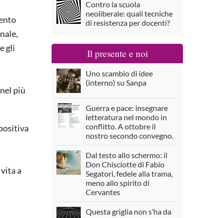
Contro la scuola
neoliberale: quali tecniche
mento
di resistenza per docenti?
onale,
e gli
Il presente e noi
Uno scambio di idee
(interno) su Sanpa
 nel più
Guerra e pace: insegnare
letteratura nel mondo in
conflitto. A ottobre il
positiva
nostro secondo convegno.
Dal testo allo schermo: il
Don Chisciotte di Fabio
vita a
Segatori, fedele alla trama,
meno allo spirito di
Cervantes
Questa griglia non s’ha da