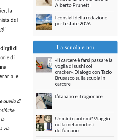
Alberto Prunetti
er, la
I consigli della redazione
nista del
per l’estate 2026
gli
La scuola e noi
dirgli di
torie di
«Il carcere è farsi passare la
voglia di sushi coi
una
cracker». Dialogo con Tazio
erarla, e
Brusasco sulla scuola in
carcere
L’italiano è il ragionare
e quello di
ntifiche
Uomini o automi? Viaggio
 la
nella metamorfosi
a via
dell’umano