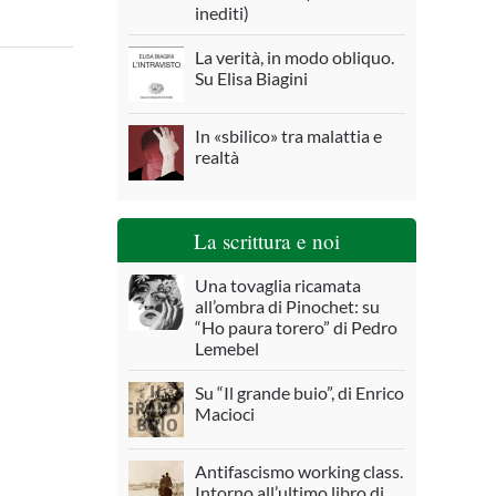
inediti)
La verità, in modo obliquo.
Su Elisa Biagini
In «sbilico» tra malattia e
realtà
La scrittura e noi
Una tovaglia ricamata
all’ombra di Pinochet: su
“Ho paura torero” di Pedro
Lemebel
Su “Il grande buio”, di Enrico
Macioci
Antifascismo working class.
Intorno all’ultimo libro di