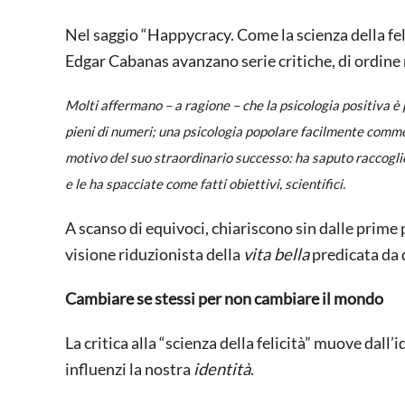
Nel saggio “Happycracy. Come la scienza della felic
Edgar Cabanas avanzano serie critiche, di ordine m
Molti affermano – a ragione – che la psicologia positiva è p
pieni di numeri; una psicologia popolare facilmente comme
motivo del suo straordinario successo: ha saputo raccoglier
e le ha spacciate come fatti obiettivi, scientifici.
A scanso di equivoci, chiariscono sin dalle prime 
visione riduzionista della
vita bella
predicata da 
Cambiare se stessi per non cambiare il mondo
La critica alla “scienza della felicità” muove dall’
influenzi la nostra
identità
.