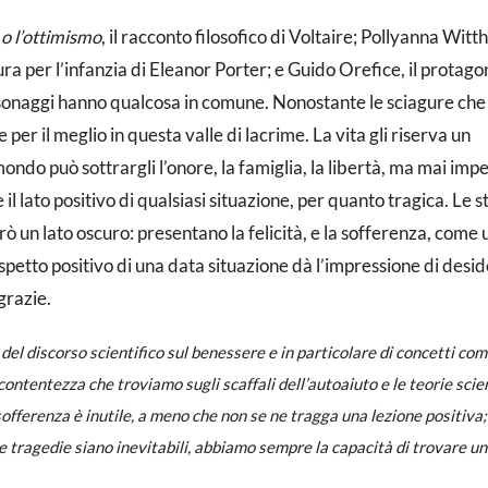
o l’ottimismo
, il racconto filosofico di Voltaire; Pollyanna Witthi
atura per l’infanzia di Eleanor Porter; e Guido Orefice, il protago
sonaggi hanno qualcosa in comune. Nonostante le sciagure che 
er il meglio in questa valle di lacrime. La vita gli riserva un
ndo può sottrargli l’onore, la famiglia, la libertà, ma mai impe
 il lato positivo di qualsiasi situazione, per quanto tragica. Le s
ò un lato oscuro: presentano la felicità, e la sofferenza, come 
aspetto positivo di una data situazione dà l’impressione di desid
grazie.
l discorso scientifico sul benessere e in particolare di concetti com
a contentezza che troviamo sugli scaffali dell’autoaiuto e le teorie scie
sofferenza è inutile, a meno che non se ne tragga una lezione positiva;
e tragedie siano inevitabili, abbiamo sempre la capacità di trovare un