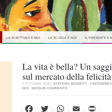
LA SCRITTURA E NOI
LA SCUOLA E NOI
IL PRESENTE E 
La vita è bella? Un sagg
sul mercato della felicità
7 OTTOBRE 2020
·
STEFANO ROSSETTI
·
L’INTERPRET
SU
NOI
·
NESSUN COMMENTO
LA
VITA
È
Facebook
Twitter
WhatsApp
Email
Print
BELLA?
UN