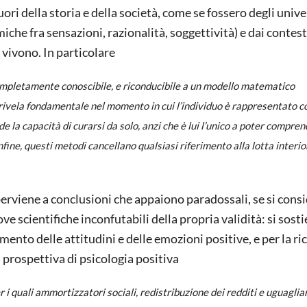
ri della storia e della società, come se fossero degli unive
iche fra sensazioni, razionalità, soggettività) e dai contest
 vivono. In particolare
completamente conoscibile, e riconducibile a un modello matematico
 rivela fondamentale nel momento in cui l’individuo è rappresentato c
e la capacità di curarsi da solo, anzi che è lui l’unico a poter compre
Infine, questi metodi cancellano qualsiasi riferimento alla lotta interio
erviene a conclusioni che appaiono paradossali, se si cons
e scientifiche inconfutabili della propria validità: si sosti
mento delle attitudini e delle emozioni positive, e per la ri
una prospettiva di psicologia positiva
 i quali ammortizzatori sociali, redistribuzione dei redditi e uguagli