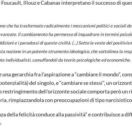
e Foucault, Illouz e Cabanas interpretano il successo di que
one che ha trasformato radicalmente i meccanismi politici e sociali de
 avanzate. Il cambiamento ha permesso di inquadrare in termini psicolo
dizioni e i paradossi di queste civiltà. (…) Sotto la veste del positivism
sta nozione in un potente strumento ideologico, che sottolinea la res
nte individualisti, camuffandoli da teorie psicologiche ed economiche.
ce una gerarchia fra l’aspirazione a “cambiare il mondo”, con
e potenzialità) del singolo, e “cambiare se stessi”, un orizzon
o restringimento dell’orizzonte sociale comporta però un r
ia, rimpiazzandola con preoccupazioni di tipo narcisistico
za della felicità conduce alla passività” e contribuisce a di
.