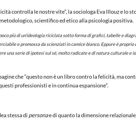
ità controlla le nostre vite”, la sociologa Eva Illouz e lo st
etodologico, scientifico ed etico alla psicologia positiva.
oco più di un’ideologia riciclata sotto forma di grafici, tabelle e dia
rciabile e promossa da scienziati in camice bianco. Eppure è proprio 
e una serie di ipotesi sul sé, molto radicate e di natura culturale e i
pagine che “questo non è un libro contro la felicità, ma cont
questi professionisti e in continua espansione”.
idea stessa di
persona
e di quanto la dimensione relazionale