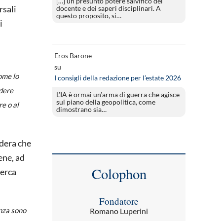
[…] un presunto potere salvifico del
rsali
docente e dei saperi disciplinari. A
questo proposito, si…
i
Eros Barone
su
ome lo
I consigli della redazione per l’estate 2026
ndere
L’IA è ormai un’arma di guerra che agisce
sul piano della geopolitica, come
re o al
dimostrano sia…
idera che
ene, ad
Colophon
cerca
Fondatore
anza sono
Romano Luperini