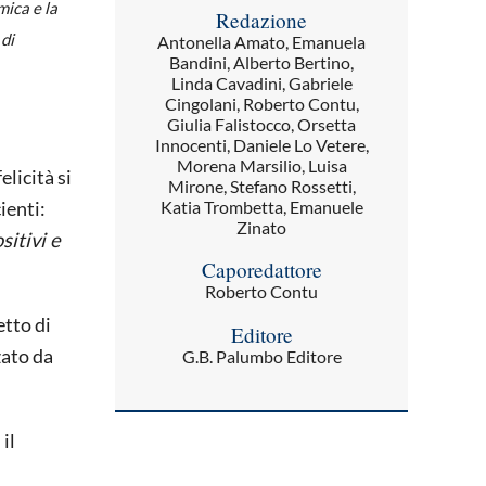
mica e la
Redazione
 di
Antonella Amato, Emanuela
Bandini, Alberto Bertino,
Linda Cavadini, Gabriele
Cingolani, Roberto Contu,
Giulia Falistocco, Orsetta
Innocenti, Daniele Lo Vetere,
Morena Marsilio, Luisa
licità si
Mirone, Stefano Rossetti,
ienti:
Katia Trombetta, Emanuele
Zinato
sitivi e
Caporedattore
Roberto Contu
etto di
Editore
zato da
G.B. Palumbo Editore
il