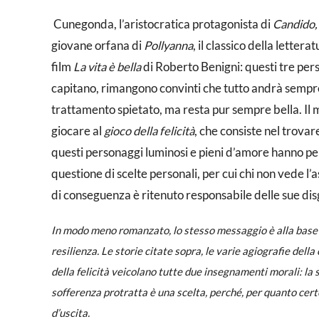
Cunegonda, l’aristocratica protagonista di
Candido, 
giovane orfana di
Pollyanna
, il classico della letter
film
La vita è bella
di Roberto Benigni: questi tre per
capitano, rimangono convinti che tutto andrà sempre p
trattamento spietato, ma resta pur sempre bella. Il mo
giocare al
gioco della felicità
, che consiste nel trovare
questi personaggi luminosi e pieni d’amore hanno per
questione di scelte personali, per cui chi non vede l’
di conseguenza è ritenuto responsabile delle sue dis
In modo meno romanzato, lo stesso messaggio è alla base de
resilienza. Le storie citate sopra, le varie agiografie dell
della felicità veicolano tutte due insegnamenti morali: la 
sofferenza protratta è una scelta, perché, per quanto cert
d’uscita.