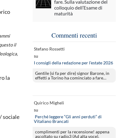
fare. Sulla valutazione del
colloquio dell’Esame di
orico
maturità
Commenti recenti
grammi
questo il
Stefano Rossetti
deologica,
su
I consigli della redazione per l’estate 2026
Gentile (si fa per dire) signor Barone, in
ro la
effetti a Torino ha cominciato a fare…
Quirico Migheli
su
/ sociale
Perché leggere “Gli anni perduti” di
Vitaliano Brancati
complimenti per la recensione! appena
ascoltato su radio3 (Ad alta voce).