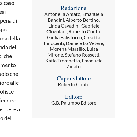
 a caso
Redazione
esi
Antonella Amato, Emanuela
Bandini, Alberto Bertino,
 pena di
Linda Cavadini, Gabriele
ropeo
Cingolani, Roberto Contu,
Giulia Falistocco, Orsetta
ema della
Innocenti, Daniele Lo Vetere,
onda del
Morena Marsilio, Luisa
Mirone, Stefano Rossetti,
a, che
Katia Trombetta, Emanuele
ramento
Zinato
 solo che
Caporedattore
ore alle
Roberto Contu
olisce
Editore
iende e
G.B. Palumbo Editore
rendere a
po dei