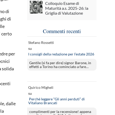
Colloquio Esame di
Maturità a.s. 2025-26: la
no di
Griglia di Valutazione
ghi di
lle
Commenti recenti
i certo
Stefano Rossetti
su
edre per
I consigli della redazione per l’estate 2026
ecnici
Gentile (si fa per dire) signor Barone, in
effetti a Torino ha cominciato a fare…
a solida
ocenti
Quirico Migheli
su
Perché leggere “Gli anni perduti” di
Vitaliano Brancati
e, dalle
la
complimenti per la recensione! appena