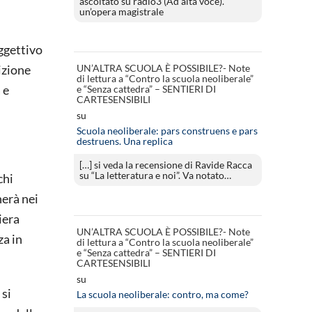
ascoltato su radio3 (Ad alta voce).
un’opera magistrale
oggettivo
UN’ALTRA SCUOLA È POSSIBILE?- Note
izione
di lettura a “Contro la scuola neoliberale”
 e
e “Senza cattedra” – SENTIERI DI
CARTESENSIBILI
su
Scuola neoliberale: pars construens e pars
destruens. Una replica
[…] si veda la recensione di Ravide Racca
su “La letteratura e noi”. Va notato…
chi
herà nei
iera
UN’ALTRA SCUOLA È POSSIBILE?- Note
za in
di lettura a “Contro la scuola neoliberale”
e “Senza cattedra” – SENTIERI DI
CARTESENSIBILI
su
 si
La scuola neoliberale: contro, ma come?