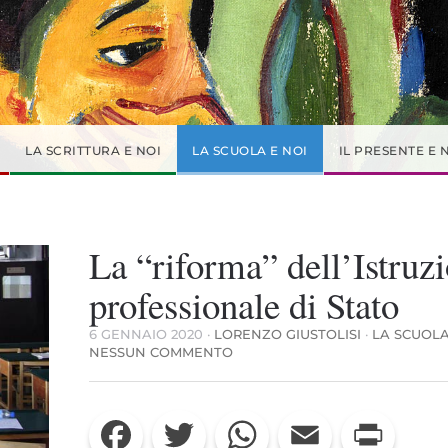
LA SCRITTURA E NOI
LA SCUOLA E NOI
IL PRESENTE E 
La “riforma” dell’Istruz
professionale di Stato
6 GENNAIO 2020
·
LORENZO GIUSTOLISI
·
LA SCUOLA
SU
NESSUN COMMENTO
LA
“RIFORMA”
DELL’ISTRUZIONE
Facebook
Twitter
WhatsApp
Email
Print
PROFESSIONALE
DI