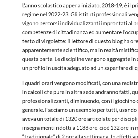
L’anno scolastico appena iniziato, 2018-19, è il 
regime nel 2022-23. Gli istituti professionali ven
vigono percorsi individualizzanti improntati al pr
competenze di cittadinanza ed aumentare l’occupa
testo di virgolette: il lettore di questo blog ha o
apparentemente scientifico, ma in realtà mistifica
questa parte. Le discipline vengono aggregate in as
un profilo in uscita adeguato ad un saper fare di 
I quadri orari vengono modificati, con una redist
in calcoli che pure in altra sede andranno fatti, 
professionalizzanti, diminuendo, con il giochino d
generale. Facciamo un esempio per tutti, usando 
aveva un totale di 1320 ore articolate per discip
insegnamenti ridotti a 1188 ore, cioè 132 ore i
“tradizionale” di 2 ore alla settimana. In effetti 