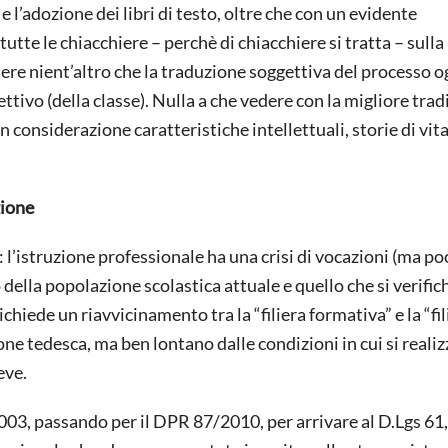
l’adozione dei libri di testo, oltre che con un evidente
utte le chiacchiere – perchè di chiacchiere si tratta – sulla
sere nient’altro che la traduzione soggettiva del processo 
tivo (della classe). Nulla a che vedere con la migliore trad
 considerazione caratteristiche intellettuali, storie di vita
zione
: l’istruzione professionale ha una crisi di vocazioni (ma po
della popolazione scolastica attuale e quello che si verific
chiede un riavvicinamento tra la “filiera formativa” e la “fil
ne tedesca, ma ben lontano dalle condizioni in cui si realiz
eve.
2003, passando per il DPR 87/2010, per arrivare al D.Lgs 61,