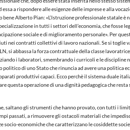
sionale che, dopo essere stata inserita nello stesso siste
 essa a rispondere alle esigenze delle imprese e alla vocaz
o bene Alberto Pian: «L’Istruzione professionale statale è 
ecializzazione in tutti i settori dell’economia, che fosse le
ncipazione sociale e di miglioramento personale». Per quest
ti nei contratti collettivi di lavoro nazionali. Se si toglie 
CLN, si abbassa la forza contrattuale della classe lavoratrice
ando i laboratori, smembrando i curricoli e le discipline n
ivo politico di uno Stato che rinuncia ad avere una politica 
pparati produttivi capaci. Ecco perchè il sistema duale ital
are questa operazione di una dignità pedagogica che resta 
ne, saltano gli strumenti che hanno provato, con tutti i limit
pi passati, a rimuovere gli ostacoli materiali che impedisc
ze socio-economiche che caratterizzano le cosiddette socie