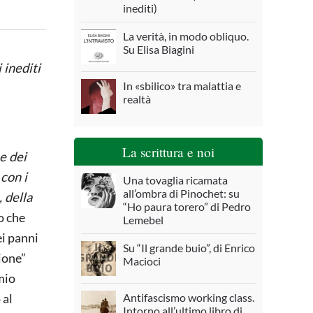
inediti)
La verità, in modo obliquo.
Su Elisa Biagini
 inediti
In «sbilico» tra malattia e
realtà
La scrittura e noi
e dei
 con i
Una tovaglia ricamata
all’ombra di Pinochet: su
 della
“Ho paura torero” di Pedro
o che
Lemebel
ei panni
Su “Il grande buio”, di Enrico
ione”
Macioci
 mio
 al
Antifascismo working class.
Intorno all’ultimo libro di