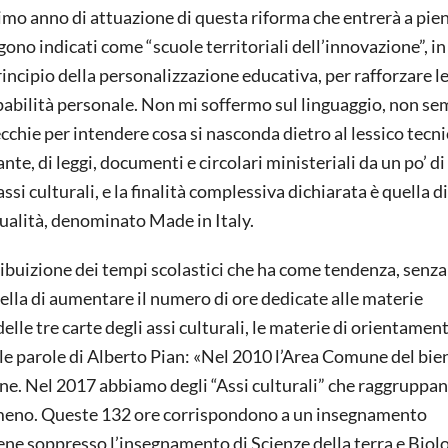
primo anno di attuazione di questa riforma che entrerà a pie
gono indicati come “scuole territoriali dell’innovazione”, in
incipio della personalizzazione educativa, per rafforzare l
bilità personale. Non mi soffermo sul linguaggio, non sem
recchie per intendere cosa si nasconda dietro al lessico tecni
nte, di leggi, documenti e circolari ministeriali da un po’ d
si culturali, e la finalità complessiva dichiarata è quella d
qualità, denominato Made in Italy.
ribuizione dei tempi scolastici che ha come tendenza, senza
quella di aumentare il numero di ore dedicate alle materie
elle tre carte degli assi culturali, le materie di orientamen
le parole di Alberto Pian: «Nel 2010 l’Area Comune del bie
line. Nel 2017 abbiamo degli “Assi culturali” che raggruppa
n meno. Queste 132 ore corrispondono a un insegnamento
viene soppresso l’insegnamento di Scienze della terra e Biolo