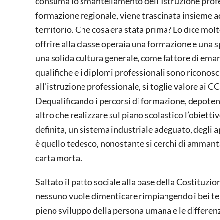
consuma lo smantellamento dell’Istruzione profes
formazione regionale, viene trascinata insieme ad
territorio. Che cosa era stata prima? Lo dice molt
offrire alla classe operaia una formazione e una sp
una solida cultura generale, come fattore di ema
qualifiche e i diplomi professionali sono riconosciu
all’istruzione professionale, si toglie valore ai C
Dequalificando i percorsi di formazione, depotenzi
altro che realizzare sul piano scolastico l’obiett
definita, un sistema industriale adeguato, degli a
è quello tedesco, nonostante si cerchi di ammant
carta morta.
Saltato il patto sociale alla base della Costituzio
nessuno vuole dimenticare rimpiangendo i bei tem
pieno sviluppo della persona umana e le differen