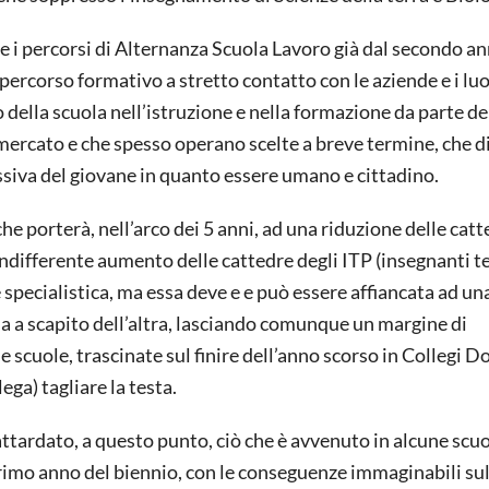
are i percorsi di Alternanza Scuola Lavoro già dal secondo an
 percorso formativo a stretto contatto con le aziende e i luo
 della scuola nell’istruzione e nella formazione da parte de
mercato e che spesso operano scelte a breve termine, che d
iva del giovane in quanto essere umano e cittadino.
he porterà, nell’arco dei 5 anni, ad una riduzione delle catt
indifferente aumento delle cattedre degli ITP (insegnanti t
specialistica, ma essa deve e e può essere affiancata ad un
a a scapito dell’altra, lasciando comunque un margine di
 scuole, trascinate sul finire dell’anno scorso in Collegi D
ega) tagliare la testa.
ardato, a questo punto, ciò che è avvenuto in alcune scuol
rimo anno del biennio, con le conseguenze immaginabili sul