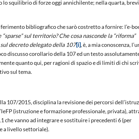
o lo squilibrio di forze oggi annichilente; nella quarta, brev
iferimento bibliografico che sarò costretto a fornire: l’e-bo
 “sparse” sul territorio? Che cosa nasconde la “riforma”
à sul decreto delegato della 107
[i]
, è, a mia conoscenza, l’u
oco discusso corollario della 107 ed un testo assolutament
nte quanto qui, per ragioni di spazio e di limiti di chi scri
ivo sul tema.
lla 107/2015, disciplina la revisione dei percorsi dell’istru
l’IeFP (istruzione e formazione professionale, privata), att
11 che vanno ad integrare e sostituire i precedenti 6 (per
 livello settoriale).