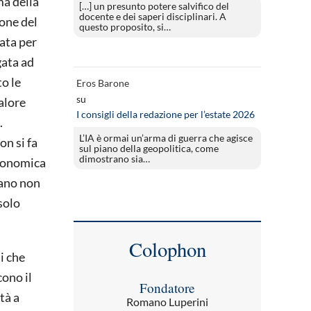
ma della
[…] un presunto potere salvifico del
docente e dei saperi disciplinari. A
ione del
questo proposito, si…
nata per
gata ad
o le
Eros Barone
su
valore
I consigli della redazione per l’estate 2026
.
L’IA è ormai un’arma di guerra che agisce
on si fa
sul piano della geopolitica, come
dimostrano sia…
economica
iano non
solo
Colophon
i che
ono il
Fondatore
tà a
Romano Luperini