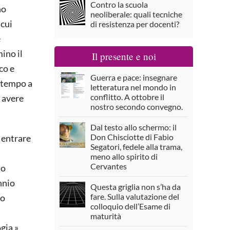
Contro la scuola
no
neoliberale: quali tecniche
 cui
di resistenza per docenti?
e
ino il
Il presente e noi
co e
Guerra e pace: insegnare
i tempo a
letteratura nel mondo in
conflitto. A ottobre il
i avere
nostro secondo convegno.
Dal testo allo schermo: il
Don Chisciotte di Fabio
 entrare
Segatori, fedele alla trama,
meno allo spirito di
Cervantes
to
nnio
Questa griglia non s’ha da
fare. Sulla valutazione del
no
colloquio dell’Esame di
maturità
gia.»