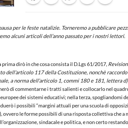
STATO
ausa per le feste natalizie. Torneremo a pubblicare pezzi
o alcuni articoli dell’anno passato per i nostri lettori.
a prima dirò in che cosa consista il D.Lgs 61/2017,
Revision
tto dell’articolo 117 della Costituzione, nonchè raccordo
ale, a norma dell’articolo 1, commi 180 e 181, lettera d),
herò di commentarne i tratti salienti e collocarlo nel quadr
 europee dei sistemi educativi; nella terza, spogliandomi d
iduerò i possibili “margini attuali per una scuola di opposiz
), ovvero le forme possibili di una risposta collettiva che a
ll’organizzazione, sindacale e politica, e non certo restando