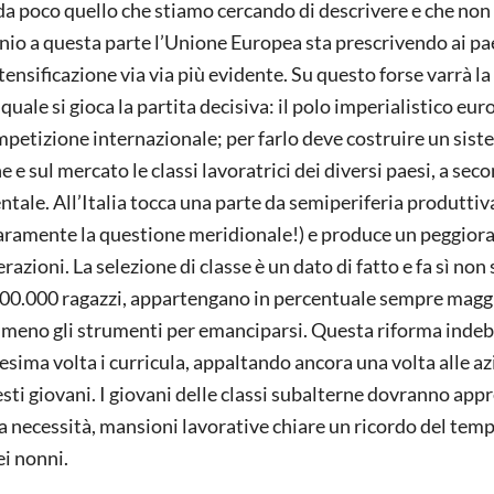
da poco quello che stiamo cercando di descrivere e che non
nio a questa parte l’Unione Europea sta prescrivendo ai pa
ensificazione via via più evidente. Su questo forse varrà la
l quale si gioca la partita decisiva: il polo imperialistico eu
mpetizione internazionale; per farlo deve costruire un sist
 e sul mercato le classi lavoratrici dei diversi paesi, a sec
tale. All’Italia tocca una parte da semiperiferia produttiv
chiaramente la questione meridionale!) e produce un peggio
razioni. La selezione di classe è un dato di fatto e fa sì non
i 400.000 ragazzi, appartengano in percentuale sempre maggi
 meno gli strumenti per emanciparsi. Questa riforma indeb
sima volta i curricula, appaltando ancora una volta alle az
sti giovani. I giovani delle classi subalterne dovranno app
una necessità, mansioni lavorative chiare un ricordo del tem
ei nonni.