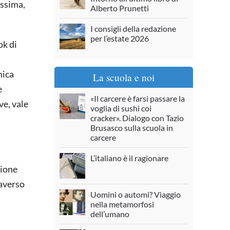
issima,
Alberto Prunetti
I consigli della redazione
per l’estate 2026
ok di
nica
La scuola e noi
e
«Il carcere è farsi passare la
ve, vale
voglia di sushi coi
cracker». Dialogo con Tazio
Brusasco sulla scuola in
carcere
L’italiano è il ragionare
zione
raverso
Uomini o automi? Viaggio
nella metamorfosi
dell’umano