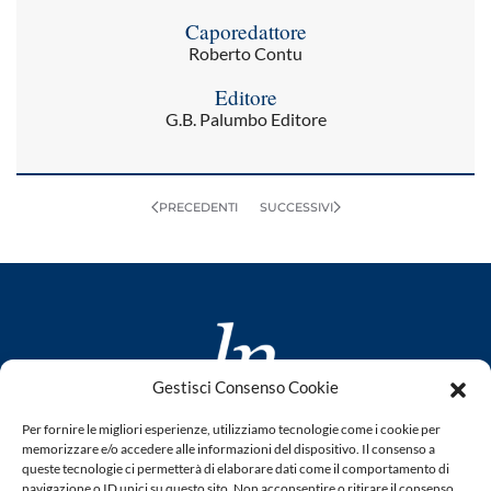
Caporedattore
Roberto Contu
Editore
G.B. Palumbo Editore
PRECEDENTI
SUCCESSIVI
Gestisci Consenso Cookie
www.laletteraturaenoi.it
Per fornire le migliori esperienze, utilizziamo tecnologie come i cookie per
memorizzare e/o accedere alle informazioni del dispositivo. Il consenso a
fondato da Romano Luperini
queste tecnologie ci permetterà di elaborare dati come il comportamento di
navigazione o ID unici su questo sito. Non acconsentire o ritirare il consenso