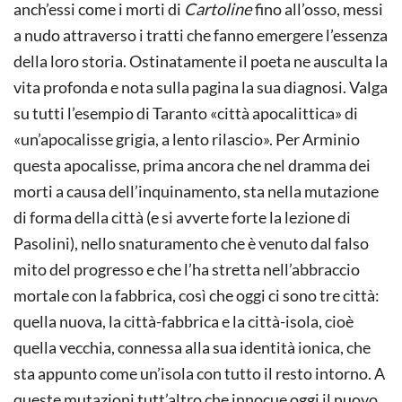
anch’essi come i morti di
Cartoline
fino all’osso, messi
a nudo attraverso i tratti che fanno emergere l’essenza
della loro storia. Ostinatamente il poeta ne ausculta la
vita profonda e nota sulla pagina la sua diagnosi. Valga
su tutti l’esempio di Taranto «città apocalittica» di
«un’apocalisse grigia, a lento rilascio». Per Arminio
questa apocalisse, prima ancora che nel dramma dei
morti a causa dell’inquinamento, sta nella mutazione
di forma della città (e si avverte forte la lezione di
Pasolini), nello snaturamento che è venuto dal falso
mito del progresso e che l’ha stretta nell’abbraccio
mortale con la fabbrica, così che oggi ci sono tre città:
quella nuova, la città-fabbrica e la città-isola, cioè
quella vecchia, connessa alla sua identità ionica, che
sta appunto come un’isola con tutto il resto intorno. A
queste mutazioni tutt’altro che innocue oggi il nuovo