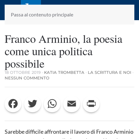
laletteraturaenoi.it
fondato da Romano Luperini
Passa al contenuto principale
Franco Arminio, la poesia
come unica politica
possibile
18 OTTOBRE 2019
·
KATIA TROMBETTA
·
LA SCRITTURA E NOI
·
SU
NESSUN COMMENTO
FRANCO
ARMINIO,
LA
Facebook
Twitter
WhatsApp
Email
Print
POESIA
COME
UNICA
POLITICA
POSSIBILE
Sarebbe difficile affrontare il lavoro di Franco Arminio