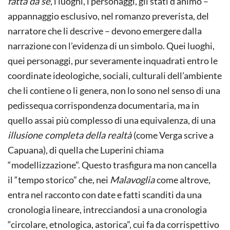
fatta da sé
, i luoghi, i personaggi, gli stati d’animo –
appannaggio esclusivo, nel romanzo preverista, del
narratore che li descrive – devono emergere dalla
narrazione con l’evidenza di un simbolo. Quei luoghi,
quei personaggi, pur severamente inquadrati entro le
coordinate ideologiche, sociali, culturali dell’ambiente
che li contiene o li genera, non lo sono nel senso di una
pedissequa corrispondenza documentaria, ma in
quello assai più complesso di una equivalenza, di una
illusione completa della realtà
(come Verga scrive a
Capuana), di quella che Luperini chiama
“modellizzazione”. Questo trasfigura ma non cancella
il “tempo storico” che, nei
Malavoglia
come altrove,
entra nel racconto con date e fatti scanditi da una
cronologia lineare, intrecciandosi a una cronologia
“circolare, etnologica, astorica”, cui fa da corrispettivo