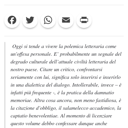
PER
GIOVANNI
VERGA.
Facebook
Twitter
WhatsApp
Email
Print
SAGGI
(1976-
2018)
DI
ROMANO
LUPERINI
Oggi si tende a vivere la polemica letteraria come
un’offesa personale. E’ probabilmente un segnale del
degrado culturale dell’attuale civiltà letteraria del
nostro paese. Citare un critico, confrontarsi
seriamente con lui, significa solo inserirsi e inserirlo
in una dialettica del dialogo. Intollerabile, invece – è
infatti più frequente -, è la pratica della
damnatio
memoriae
. Altra cosa ancora, non meno fastidiosa, è
la citazione d’obbligo, il salamelecco accademico, la
captatio benevolentiae
. Al momento di licenziare
questo volume debbo confessare dunque anche