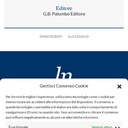
Editore
G.B. Palumbo Editore
PRECEDENTI
SUCCESSIVI
Gestisci Consenso Cookie
www.laletteraturaenoi.it
Per fornire le migliori esperienze, utilizziamo tecnologie come i cookie per
fondato da Romano Luperini
memorizzare e/o accedere alle informazioni del dispositivo. Il consenso a
queste tecnologie ci permetterà di elaborare dati come il comportamento di
Questo blog non rappresenta una testata giornalistica in
navigazione o ID unici su questo sito. Non acconsentire o ritirare il consenso
può influire negativamente su alcune caratteristiche e funzioni.
quanto viene aggiornato senza alcuna periodicità. Non può
pertanto considerarsi un prodotto editoriale ai sensi della
Funzionale
Sempre attivo