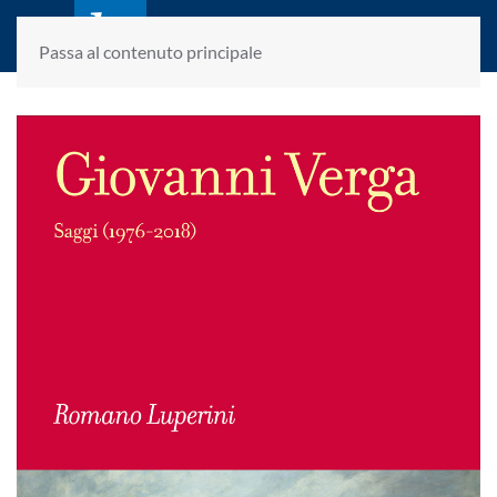
laletteraturaenoi.it
fondato da Romano Luperini
Passa al contenuto principale