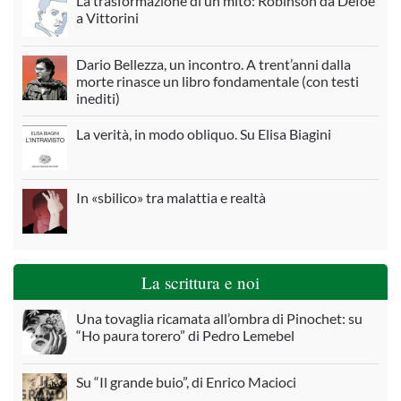
La trasformazione di un mito: Robinson da Defoe
a Vittorini
Dario Bellezza, un incontro. A trent’anni dalla
morte rinasce un libro fondamentale (con testi
inediti)
La verità, in modo obliquo. Su Elisa Biagini
In «sbilico» tra malattia e realtà
La scrittura e noi
Una tovaglia ricamata all’ombra di Pinochet: su
“Ho paura torero” di Pedro Lemebel
Su “Il grande buio”, di Enrico Macioci