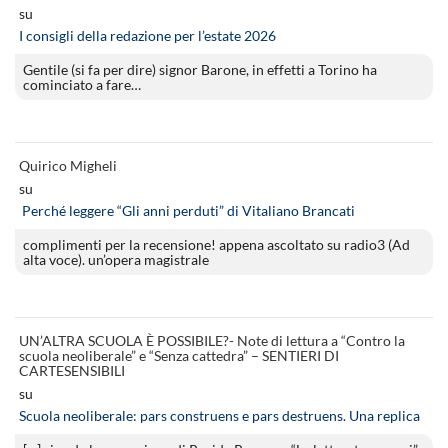
su
I consigli della redazione per l’estate 2026
Gentile (si fa per dire) signor Barone, in effetti a Torino ha
cominciato a fare…
Quirico Migheli
su
Perché leggere “Gli anni perduti” di Vitaliano Brancati
complimenti per la recensione! appena ascoltato su radio3 (Ad
alta voce). un’opera magistrale
UN’ALTRA SCUOLA È POSSIBILE?- Note di lettura a “Contro la
scuola neoliberale” e “Senza cattedra” – SENTIERI DI
CARTESENSIBILI
su
Scuola neoliberale: pars construens e pars destruens. Una replica