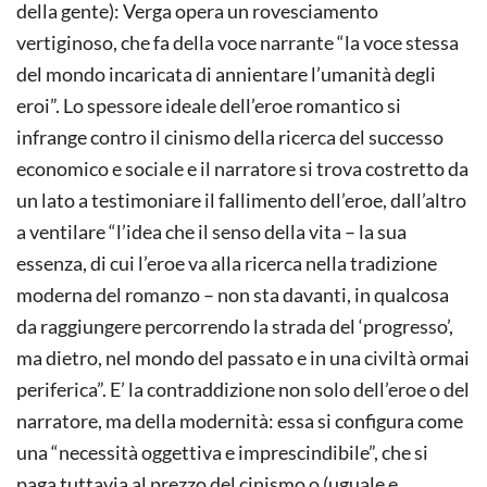
della gente): Verga opera un rovesciamento
vertiginoso, che fa della voce narrante “la voce stessa
del mondo incaricata di annientare l’umanità degli
eroi”. Lo spessore ideale dell’eroe romantico si
infrange contro il cinismo della ricerca del successo
economico e sociale e il narratore si trova costretto da
un lato a testimoniare il fallimento dell’eroe, dall’altro
a ventilare “l’idea che il senso della vita – la sua
essenza, di cui l’eroe va alla ricerca nella tradizione
moderna del romanzo – non sta davanti, in qualcosa
da raggiungere percorrendo la strada del ‘progresso’,
ma dietro, nel mondo del passato e in una civiltà ormai
periferica”. E’ la contraddizione non solo dell’eroe o del
narratore, ma della modernità: essa si configura come
una “necessità oggettiva e imprescindibile”, che si
paga tuttavia al prezzo del cinismo o (uguale e