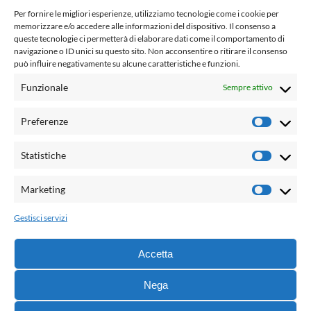
www.laletteraturaenoi.it
Per fornire le migliori esperienze, utilizziamo tecnologie come i cookie per
fondato da Romano Luperini
memorizzare e/o accedere alle informazioni del dispositivo. Il consenso a
queste tecnologie ci permetterà di elaborare dati come il comportamento di
Questo blog non rappresenta una testata giornalistica in
navigazione o ID unici su questo sito. Non acconsentire o ritirare il consenso
può influire negativamente su alcune caratteristiche e funzioni.
quanto viene aggiornato senza alcuna periodicità. Non può
pertanto considerarsi un prodotto editoriale ai sensi della
Funzionale
Sempre attivo
legge n° 62 del 7.03.2001. L'autore non è responsabile per
quanto pubblicato dai lettori nei commenti ad ogni post.
Preferenze
Prefere
Powered by:
Statistiche
Statisti
Palumbo Editore Divisione Digitale
http://www.palumboeditore.it
Marketing
Marketi
email:
letteraturaenoi.redazione@gmail.com
Gestisci servizi
Responsabile web: Vincenzo Patricolo
Grafica e web:
Salvatore Leto
Accetta
Nega