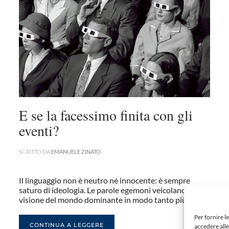
E se la facessimo finita con gli
eventi?
SCRITTO DA
EMANUELE ZINATO
.
Il linguaggio non è neutro né innocente: è sempre
saturo di ideologia. Le parole egemoni veicolano la
visione del mondo dominante in modo tanto più...
Per fornire l
CONTINUA A LEGGERE
accedere alle