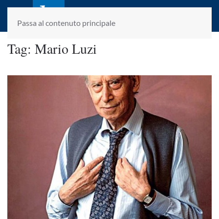
laletteraturaenoi.it
fondato da Romano Luperini
Passa al contenuto principale
Tag:
Mario Luzi