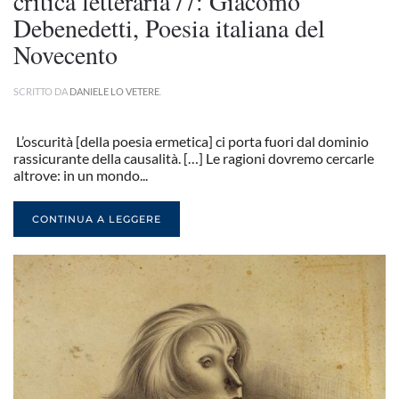
critica letteraria /7: Giacomo
Debenedetti, Poesia italiana del
Novecento
SCRITTO DA
DANIELE LO VETERE
.
L’oscurità [della poesia ermetica] ci porta fuori dal dominio
rassicurante della causalità. […] Le ragioni dovremo cercarle
altrove: in un mondo...
CONTINUA A LEGGERE