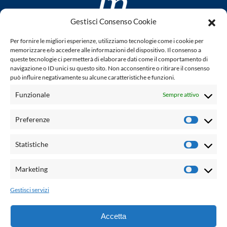
Gestisci Consenso Cookie
www.laletteraturaenoi.it
Per fornire le migliori esperienze, utilizziamo tecnologie come i cookie per
fondato da Romano Luperini
memorizzare e/o accedere alle informazioni del dispositivo. Il consenso a
queste tecnologie ci permetterà di elaborare dati come il comportamento di
Questo blog non rappresenta una testata giornalistica in
navigazione o ID unici su questo sito. Non acconsentire o ritirare il consenso
può influire negativamente su alcune caratteristiche e funzioni.
quanto viene aggiornato senza alcuna periodicità. Non può
pertanto considerarsi un prodotto editoriale ai sensi della
Funzionale
Sempre attivo
legge n° 62 del 7.03.2001. L'autore non è responsabile per
quanto pubblicato dai lettori nei commenti ad ogni post.
Preferenze
Prefere
Powered by:
Statistiche
Statisti
Palumbo Editore Divisione Digitale
http://www.palumboeditore.it
Marketing
Marketi
email:
letteraturaenoi.redazione@gmail.com
Gestisci servizi
Responsabile web: Vincenzo Patricolo
Grafica e web:
Salvatore Leto
Accetta