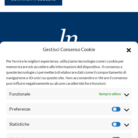
Gestisci Consenso Cookie
www.laletteraturaenoi.it
Per fornire le migliori esperienze, utilizziamo tecnologie come i cookie per
fondato da Romano Luperini
memorizzare e/o accedere alle informazioni del dispositivo. Il consenso a
queste tecnologie ci permetterà di elaborare dati come il comportamento di
Questo blog non rappresenta una testata giornalistica in
navigazione o ID unici su questo sito. Non acconsentire o ritirare il consenso
può influire negativamente su alcune caratteristiche e funzioni.
quanto viene aggiornato senza alcuna periodicità. Non può
pertanto considerarsi un prodotto editoriale ai sensi della
Funzionale
Sempre attivo
legge n° 62 del 7.03.2001. L'autore non è responsabile per
quanto pubblicato dai lettori nei commenti ad ogni post.
Preferenze
Prefere
Powered by:
Statistiche
Statisti
Palumbo Editore Divisione Digitale
http://www.palumboeditore.it