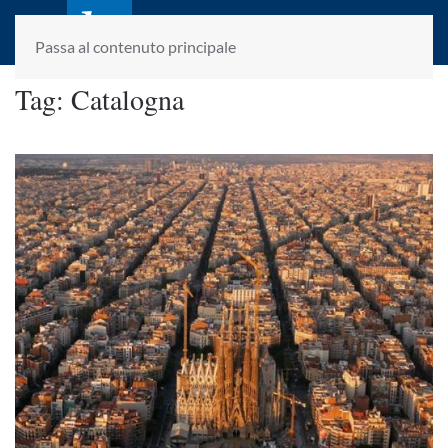
laletteraturaenoi.it
fondato da Romano Luperini
Passa al contenuto principale
Tag:
Catalogna