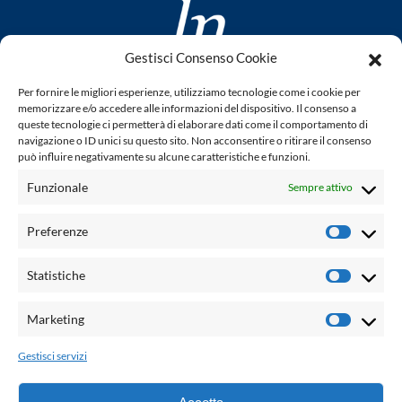
Gestisci Consenso Cookie
www.laletteraturaenoi.it
Per fornire le migliori esperienze, utilizziamo tecnologie come i cookie per
fondato da Romano Luperini
memorizzare e/o accedere alle informazioni del dispositivo. Il consenso a
queste tecnologie ci permetterà di elaborare dati come il comportamento di
Questo blog non rappresenta una testata giornalistica in
navigazione o ID unici su questo sito. Non acconsentire o ritirare il consenso
quanto viene aggiornato senza alcuna periodicità. Non può
può influire negativamente su alcune caratteristiche e funzioni.
pertanto considerarsi un prodotto editoriale ai sensi della
Funzionale
Sempre attivo
legge n° 62 del 7.03.2001. L'autore non è responsabile per
quanto pubblicato dai lettori nei commenti ad ogni post.
Preferenze
Prefere
Powered by:
Statistiche
Statisti
Palumbo Editore Divisione Digitale
http://www.palumboeditore.it
Marketing
Marketi
email:
letteraturaenoi.redazione@gmail.com
Gestisci servizi
Responsabile web: Vincenzo Patricolo
Grafica e web:
Salvatore Leto