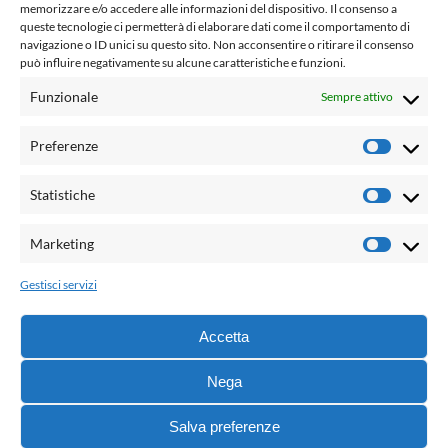
fondato da Romano Luperini
memorizzare e/o accedere alle informazioni del dispositivo. Il consenso a
queste tecnologie ci permetterà di elaborare dati come il comportamento di
Questo blog non rappresenta una testata giornalistica in
navigazione o ID unici su questo sito. Non acconsentire o ritirare il consenso
può influire negativamente su alcune caratteristiche e funzioni.
quanto viene aggiornato senza alcuna periodicità. Non può
pertanto considerarsi un prodotto editoriale ai sensi della
Funzionale
Sempre attivo
legge n° 62 del 7.03.2001. L'autore non è responsabile per
quanto pubblicato dai lettori nei commenti ad ogni post.
Preferenze
Prefere
Powered by:
Statistiche
Statisti
Palumbo Editore Divisione Digitale
http://www.palumboeditore.it
Marketing
Marketi
email:
letteraturaenoi.redazione@gmail.com
Gestisci servizi
Responsabile web: Vincenzo Patricolo
Grafica e web:
Salvatore Leto
Accetta
Nega
© 2021 - G.B. Palumbo & C. Editore S.p.A. - Tutti i diritti
Salva preferenze
riservati -
Informativa sull’uso dei cookie
-
Dichiarazione di