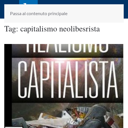
laletteraturaenoi.it
fondato da Romano Luperini
Passa al contenuto principale
Tag:
capitalismo neolibesrista