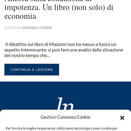
impotenza. Un libro (non solo) di
economia
SCRITTO DA
ROMANO LUPERINI
.
Il dibattito sul libro di Mazzoni non ha messo a fuoco un
aspetto interessante: si può fare una analisi della situazione
del nostro tempo che...
CONTINUA A LEGGERE
Gestisci Consenso Cookie
www.laletteraturaenoi.it
Per fornire le migliori esperienze, utilizziamo tecnologie come i cookie per