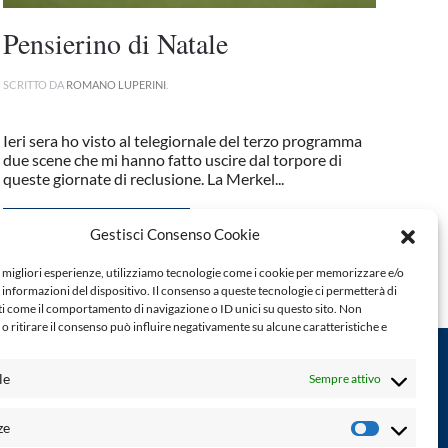
Pensierino di Natale
SCRITTO DA
ROMANO LUPERINI
.
Ieri sera ho visto al telegiornale del terzo programma
due scene che mi hanno fatto uscire dal torpore di
queste giornate di reclusione. La Merkel...
CONTINUA A LEGGERE
Gestisci Consenso Cookie
e migliori esperienze, utilizziamo tecnologie come i cookie per memorizzare e/o
 informazioni del dispositivo. Il consenso a queste tecnologie ci permetterà di
ti come il comportamento di navigazione o ID unici su questo sito. Non
o ritirare il consenso può influire negativamente su alcune caratteristiche e
le
Sempre attivo
Powered by:
ze
Preferenz
Palumbo Editore Divisione Digitale