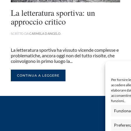
La letteratura sportiva: un
approccio critico
SCRITTO DA
CARMELA D ANGELO
.
La letteratura sportiva ha vissuto vicende complesse e
problematiche, ancora oggi non del tutto risolte, che
coinvolgono in primo luogo la...
CONTINUA A LEGGERE
Per fornire l
accedere alle
elaborare da
acconsentire 
funzioni.
Funziona
Preferen