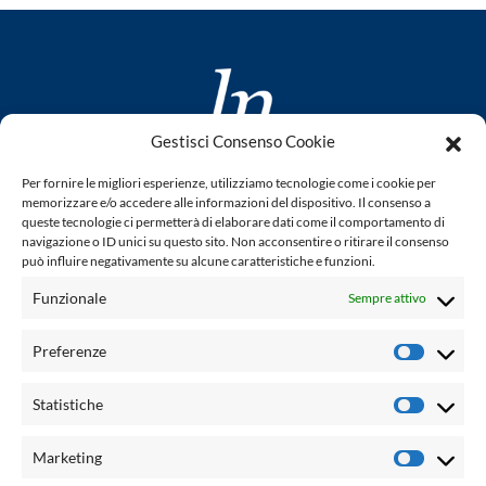
Gestisci Consenso Cookie
www.laletteraturaenoi.it
Per fornire le migliori esperienze, utilizziamo tecnologie come i cookie per
fondato da Romano Luperini
memorizzare e/o accedere alle informazioni del dispositivo. Il consenso a
queste tecnologie ci permetterà di elaborare dati come il comportamento di
Questo blog non rappresenta una testata giornalistica in
navigazione o ID unici su questo sito. Non acconsentire o ritirare il consenso
può influire negativamente su alcune caratteristiche e funzioni.
quanto viene aggiornato senza alcuna periodicità. Non può
pertanto considerarsi un prodotto editoriale ai sensi della
Funzionale
Sempre attivo
legge n° 62 del 7.03.2001. L'autore non è responsabile per
quanto pubblicato dai lettori nei commenti ad ogni post.
Preferenze
Prefere
Powered by:
Statistiche
Statisti
Palumbo Editore Divisione Digitale
http://www.palumboeditore.it
Marketing
Marketi
email:
letteraturaenoi.redazione@gmail.com