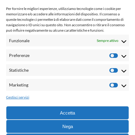
www.laletteraturaenoi.it
Per fornire le migliori esperienze, utilizziamo tecnologie come i cookie per
fondato da Romano Luperini
memorizzare e/o accedere alle informazioni del dispositivo. Il consenso a
queste tecnologie ci permetterà di elaborare dati come il comportamento di
Questo blog non rappresenta una testata giornalistica in
navigazione o ID unici su questo sito. Non acconsentire o ritirare il consenso
può influire negativamente su alcune caratteristiche e funzioni.
quanto viene aggiornato senza alcuna periodicità. Non può
pertanto considerarsi un prodotto editoriale ai sensi della
Funzionale
Sempre attivo
legge n° 62 del 7.03.2001. L'autore non è responsabile per
quanto pubblicato dai lettori nei commenti ad ogni post.
Preferenze
Prefere
Powered by:
Statistiche
Statisti
Palumbo Editore Divisione Digitale
http://www.palumboeditore.it
Marketing
Marketi
email:
letteraturaenoi.redazione@gmail.com
Gestisci servizi
Responsabile web: Vincenzo Patricolo
Grafica e web:
Salvatore Leto
Accetta
Nega