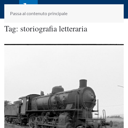
laletteraturaenoi.it
fondato da Romano Luperini
Passa al contenuto principale
Tag:
storiografia letteraria