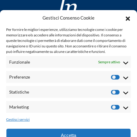
Gestisci Consenso Cookie
www.laletteraturaenoi.it
Per fornire le migliori esperienze, utilizziamo tecnologie come i cookie per
fondato da Romano Luperini
memorizzare e/o accedere alle informazioni del dispositivo. Il consenso a
queste tecnologie ci permetterà di elaborare dati come il comportamento di
Questo blog non rappresenta una testata giornalistica in
navigazione o ID unici su questo sito. Non acconsentire o ritirare il consenso
può influire negativamente su alcune caratteristiche e funzioni.
quanto viene aggiornato senza alcuna periodicità. Non può
pertanto considerarsi un prodotto editoriale ai sensi della
Funzionale
Sempre attivo
legge n° 62 del 7.03.2001. L'autore non è responsabile per
quanto pubblicato dai lettori nei commenti ad ogni post.
Preferenze
Prefere
Powered by:
Statistiche
Statisti
Palumbo Editore Divisione Digitale
http://www.palumboeditore.it
Marketing
Marketi
email:
letteraturaenoi.redazione@gmail.com
Gestisci servizi
Responsabile web: Vincenzo Patricolo
Grafica e web:
Salvatore Leto
Accetta