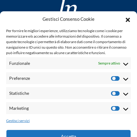
Gestisci Consenso Cookie
www.laletteraturaenoi.it
Per fornire le migliori esperienze, utilizziamo tecnologie come i cookie per
fondato da Romano Luperini
memorizzare e/o accedere alle informazioni del dispositivo. Il consenso a
queste tecnologie ci permetterà di elaborare dati come il comportamento di
Questo blog non rappresenta una testata giornalistica in
navigazione o ID unici su questo sito. Non acconsentire o ritirare il consenso
può influire negativamente su alcune caratteristiche e funzioni.
quanto viene aggiornato senza alcuna periodicità. Non può
pertanto considerarsi un prodotto editoriale ai sensi della
Funzionale
Sempre attivo
legge n° 62 del 7.03.2001. L'autore non è responsabile per
quanto pubblicato dai lettori nei commenti ad ogni post.
Preferenze
Prefere
Powered by:
Statistiche
Statisti
Palumbo Editore Divisione Digitale
http://www.palumboeditore.it
Marketing
Marketi
email:
letteraturaenoi.redazione@gmail.com
Gestisci servizi
Responsabile web: Vincenzo Patricolo
Grafica e web:
Salvatore Leto
Accetta