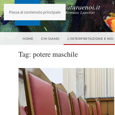
laletteraturaenoi.it
Passa al contenuto principale
fondato da Romano Luperini
HOME
CHI SIAMO
L'INTERPRETAZIONE E NOI
Tag:
potere maschile