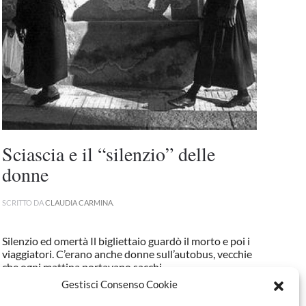
Sciascia e il “silenzio” delle
donne
SCRITTO DA
CLAUDIA CARMINA
.
Silenzio ed omertà Il bigliettaio guardò il morto e poi i
viaggiatori. C’erano anche donne sull’autobus, vecchie
che ogni mattina portavano sacchi...
Gestisci Consenso Cookie
CONTINUA A LEGGERE