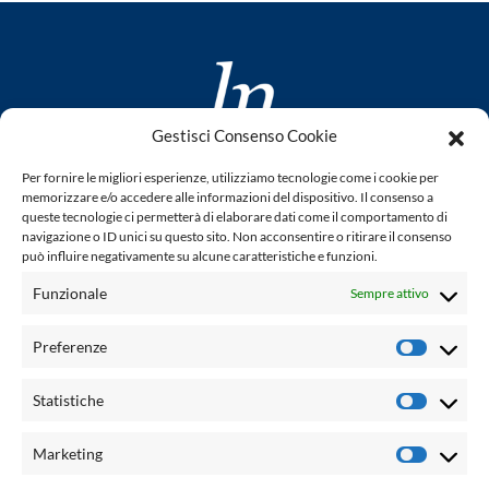
Gestisci Consenso Cookie
www.laletteraturaenoi.it
Per fornire le migliori esperienze, utilizziamo tecnologie come i cookie per
fondato da Romano Luperini
memorizzare e/o accedere alle informazioni del dispositivo. Il consenso a
queste tecnologie ci permetterà di elaborare dati come il comportamento di
Questo blog non rappresenta una testata giornalistica in
navigazione o ID unici su questo sito. Non acconsentire o ritirare il consenso
quanto viene aggiornato senza alcuna periodicità. Non può
può influire negativamente su alcune caratteristiche e funzioni.
pertanto considerarsi un prodotto editoriale ai sensi della
Funzionale
Sempre attivo
legge n° 62 del 7.03.2001. L'autore non è responsabile per
quanto pubblicato dai lettori nei commenti ad ogni post.
Preferenze
Prefere
Powered by:
Statistiche
Statisti
Palumbo Editore Divisione Digitale
http://www.palumboeditore.it
Marketing
Marketi
email:
letteraturaenoi.redazione@gmail.com