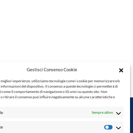
Gestisci Consenso Cookie
e migliori esperienze, utilizziamo tecnologie come i cookie per memorizzare e/o
 informazioni del dispositivo. Il consenso a queste tecnologie ci permetterà di
ti come il comportamento di navigazione o ID unici su questo sito. Non
o ritirare il consenso può influire negativamente su alcune caratteristiche e
le
Sempre attivo
Powered by:
ze
Preferenz
Palumbo Editore Divisione Digitale