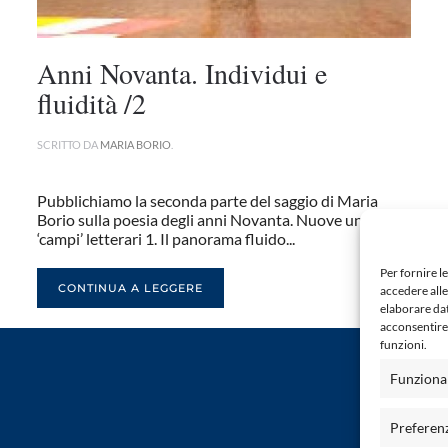
Anni Novanta. Individui e
fluidità /2
SCRITTO DA
MARIA BORIO
.
Pubblichiamo la seconda parte del saggio di Maria
Borio sulla poesia degli anni Novanta. Nuove unità e
‘campi’ letterari 1. Il panorama fluido...
Per fornire l
CONTINUA A LEGGERE
accedere alle
elaborare da
acconsentire 
funzioni.
Funziona
Preferen