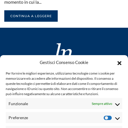
momento in cui la...
CONTINUA A LEGGERE
Gestisci Consenso Cookie
www.laletteraturaenoi.it
Per fornire le migliori esperienze, utilizziamo tecnologie come i cookie per
fondato da Romano Luperini
memorizzare e/o accedere alle informazioni del dispositivo. Il consenso a
queste tecnologie ci permetterà di elaborare dati come il comportamento di
Questo blog non rappresenta una testata giornalistica in
navigazione o ID unici su questo sito. Non acconsentire o ritirare il consenso
può influire negativamente su alcune caratteristiche e funzioni.
quanto viene aggiornato senza alcuna periodicità. Non può
pertanto considerarsi un prodotto editoriale ai sensi della
Funzionale
Sempre attivo
legge n° 62 del 7.03.2001. L'autore non è responsabile per
quanto pubblicato dai lettori nei commenti ad ogni post.
Preferenze
Prefere