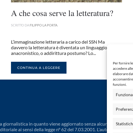
A che cosa serve la letteratura?
SCRITTO DA
FILIPPO LA PORTA
.
L’immaginazione letteraria a carico del SSN Ma
davvero la letteratura è diventata un linguaggio
anacronistico, o addirittura postumo? Lo...
Per fornire l
CONTINUA A LEGGERE
accedere alle
elaborare da
acconsentire 
funzioni.
Funziona
Preferen
 giornalistica in quanto viene aggiornato senza alcuna periodicit
Statistic
toriale ai sensi della legge n° 62 del 7.03.2001. L'autore non è