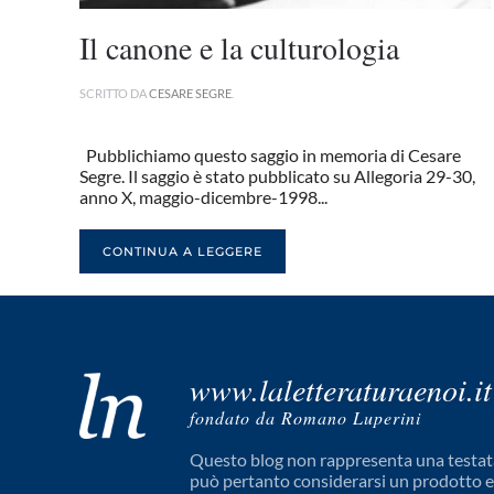
Il canone e la culturologia
SCRITTO DA
CESARE SEGRE
.
Pubblichiamo questo saggio in memoria di Cesare
Segre. Il saggio è stato pubblicato su Allegoria 29-30,
anno X, maggio-dicembre-1998...
CONTINUA A LEGGERE
www.laletteraturaenoi.it
fondato da Romano Luperini
Questo blog non rappresenta una testata
può pertanto considerarsi un prodotto edi