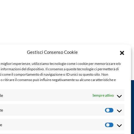
Gestisci Consenso Cookie
e migliori esperienze, utilizziamo tecnologie come i cookie per memorizzare e/o
 informazioni del dispositivo. Il consenso a queste tecnologie ci permetterà di
ti come il comportamento di navigazione o ID unici su questo sito. Non
o ritirare il consenso può influire negativamente su alcune caratteristiche e
le
Sempre attivo
Powered by:
ze
Preferenz
Palumbo Editore Divisione Digitale
http://www.palumboeditore.it
à. Non
he
email:
letteraturaenoi.redazione@gmail.com
Statistich