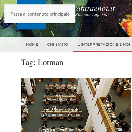
laletteraturaenoi.it
Passa al contenuto principale
fondato da Romano Luperini
HOME
CHI SIAMO
L'INTERPRETAZIONE E NOI
Tag:
Lotman