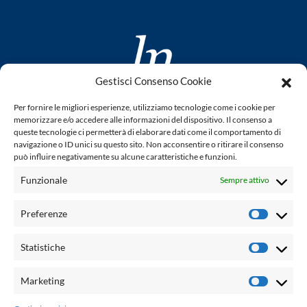
Gestisci Consenso Cookie
www.laletteraturaenoi.it
Per fornire le migliori esperienze, utilizziamo tecnologie come i cookie per
fondato da Romano Luperini
memorizzare e/o accedere alle informazioni del dispositivo. Il consenso a
queste tecnologie ci permetterà di elaborare dati come il comportamento di
Questo blog non rappresenta una testata giornalistica in
navigazione o ID unici su questo sito. Non acconsentire o ritirare il consenso
può influire negativamente su alcune caratteristiche e funzioni.
quanto viene aggiornato senza alcuna periodicità. Non può
pertanto considerarsi un prodotto editoriale ai sensi della
Funzionale
Sempre attivo
legge n° 62 del 7.03.2001. L'autore non è responsabile per
quanto pubblicato dai lettori nei commenti ad ogni post.
Preferenze
Prefere
Powered by:
Statistiche
Statisti
Palumbo Editore Divisione Digitale
http://www.palumboeditore.it
Marketing
Marketi
email:
letteraturaenoi.redazione@gmail.com