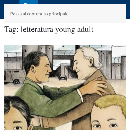
laletteraturaenoi.it
fondato da Romano Luperini
Passa al contenuto principale
Tag:
letteratura young adult