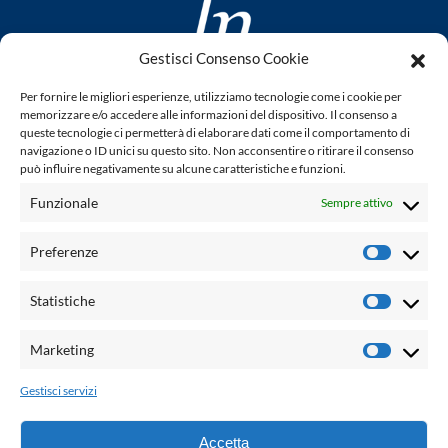
Gestisci Consenso Cookie
www.laletteraturaenoi.it
Per fornire le migliori esperienze, utilizziamo tecnologie come i cookie per
fondato da Romano Luperini
memorizzare e/o accedere alle informazioni del dispositivo. Il consenso a
queste tecnologie ci permetterà di elaborare dati come il comportamento di
Questo blog non rappresenta una testata giornalistica in
navigazione o ID unici su questo sito. Non acconsentire o ritirare il consenso
può influire negativamente su alcune caratteristiche e funzioni.
quanto viene aggiornato senza alcuna periodicità. Non può
pertanto considerarsi un prodotto editoriale ai sensi della
Funzionale
Sempre attivo
legge n° 62 del 7.03.2001. L'autore non è responsabile per
quanto pubblicato dai lettori nei commenti ad ogni post.
Preferenze
Prefere
Powered by:
Statistiche
Statisti
Palumbo Editore Divisione Digitale
http://www.palumboeditore.it
Marketing
Marketi
email:
letteraturaenoi.redazione@gmail.com
Gestisci servizi
Responsabile web: Vincenzo Patricolo
Grafica e web:
Salvatore Leto
Accetta