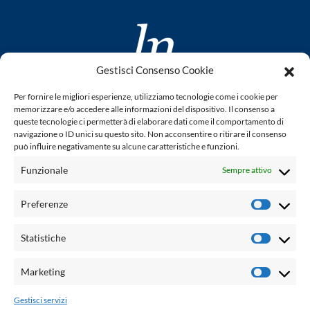
Gestisci Consenso Cookie
www.laletteraturaenoi.it
Per fornire le migliori esperienze, utilizziamo tecnologie come i cookie per
fondato da Romano Luperini
memorizzare e/o accedere alle informazioni del dispositivo. Il consenso a
queste tecnologie ci permetterà di elaborare dati come il comportamento di
Questo blog non rappresenta una testata giornalistica in
navigazione o ID unici su questo sito. Non acconsentire o ritirare il consenso
può influire negativamente su alcune caratteristiche e funzioni.
quanto viene aggiornato senza alcuna periodicità. Non può
pertanto considerarsi un prodotto editoriale ai sensi della
Funzionale
Sempre attivo
legge n° 62 del 7.03.2001. L'autore non è responsabile per
quanto pubblicato dai lettori nei commenti ad ogni post.
Preferenze
Prefere
Powered by:
Statistiche
Statisti
Palumbo Editore Divisione Digitale
http://www.palumboeditore.it
Marketing
Marketi
email:
letteraturaenoi.redazione@gmail.com
Gestisci servizi
Responsabile web: Vincenzo Patricolo