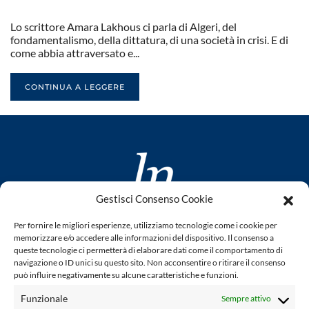
Lo scrittore Amara Lakhous ci parla di Algeri, del
fondamentalismo, della dittatura, di una società in crisi. E di
come abbia attraversato e...
CONTINUA A LEGGERE
Gestisci Consenso Cookie
www.laletteraturaenoi.it
Per fornire le migliori esperienze, utilizziamo tecnologie come i cookie per
fondato da Romano Luperini
memorizzare e/o accedere alle informazioni del dispositivo. Il consenso a
queste tecnologie ci permetterà di elaborare dati come il comportamento di
Questo blog non rappresenta una testata giornalistica in
navigazione o ID unici su questo sito. Non acconsentire o ritirare il consenso
può influire negativamente su alcune caratteristiche e funzioni.
quanto viene aggiornato senza alcuna periodicità. Non può
pertanto considerarsi un prodotto editoriale ai sensi della
Funzionale
Sempre attivo
legge n° 62 del 7.03.2001. L'autore non è responsabile per