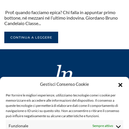
Prof. quando facciamo epica? Chi falla in appuntar primo
bottone, né mezzani né l’ultimo indovina. Giordano Bruno
Candelaio Classe...
CONTINUA A LEGGERE
Gestisci Consenso Cookie
www.laletteraturaenoi.it
Per fornire le migliori esperienze, utilizziamo tecnologie come i cookie per
fondato da Romano Luperini
memorizzare e/o accedere alle informazioni del dispositivo. Il consenso a
queste tecnologie ci permetterà di elaborare dati come il comportamento di
Questo blog non rappresenta una testata giornalistica in
navigazione o ID unici su questo sito. Non acconsentire o ritirare il consenso
può influire negativamente su alcune caratteristiche e funzioni.
quanto viene aggiornato senza alcuna periodicità. Non può
pertanto considerarsi un prodotto editoriale ai sensi della
Funzionale
Sempre attivo
legge n° 62 del 7.03.2001. L'autore non è responsabile per