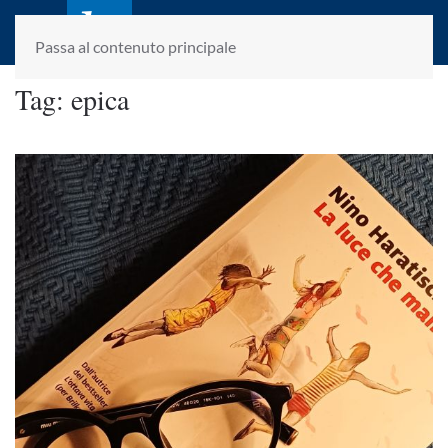
laletteraturaenoi.it
fondato da Romano Luperini
Passa al contenuto principale
Tag:
epica