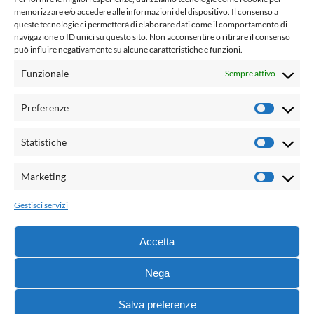
fondato da Romano Luperini
memorizzare e/o accedere alle informazioni del dispositivo. Il consenso a
queste tecnologie ci permetterà di elaborare dati come il comportamento di
Questo blog non rappresenta una testata giornalistica in
navigazione o ID unici su questo sito. Non acconsentire o ritirare il consenso
può influire negativamente su alcune caratteristiche e funzioni.
quanto viene aggiornato senza alcuna periodicità. Non può
pertanto considerarsi un prodotto editoriale ai sensi della
Funzionale
Sempre attivo
legge n° 62 del 7.03.2001. L'autore non è responsabile per
quanto pubblicato dai lettori nei commenti ad ogni post.
Preferenze
Prefere
Powered by:
Statistiche
Statisti
Palumbo Editore Divisione Digitale
http://www.palumboeditore.it
Marketing
Marketi
email:
letteraturaenoi.redazione@gmail.com
Gestisci servizi
Responsabile web: Vincenzo Patricolo
Grafica e web:
Salvatore Leto
Accetta
Nega
© 2021 - G.B. Palumbo & C. Editore S.p.A. - Tutti i diritti
Salva preferenze