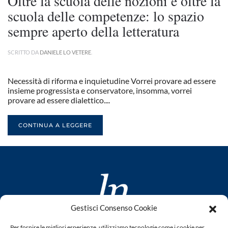
Oltre la scuola delle nozioni e oltre la
scuola delle competenze: lo spazio
sempre aperto della letteratura
SCRITTO DA
DANIELE LO VETERE
.
Necessità di riforma e inquietudine Vorrei provare ad essere
insieme progressista e conservatore, insomma, vorrei
provare ad essere dialettico....
CONTINUA A LEGGERE
Gestisci Consenso Cookie
www.laletteraturaenoi.it
Per fornire le migliori esperienze, utilizziamo tecnologie come i cookie per