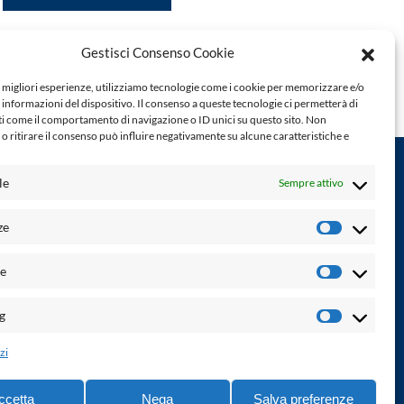
Gestisci Consenso Cookie
e migliori esperienze, utilizziamo tecnologie come i cookie per memorizzare e/o
 informazioni del dispositivo. Il consenso a queste tecnologie ci permetterà di
ti come il comportamento di navigazione o ID unici su questo sito. Non
o ritirare il consenso può influire negativamente su alcune caratteristiche e
le
Sempre attivo
Powered by:
ze
Preferenz
Palumbo Editore Divisione Digitale
http://www.palumboeditore.it
à. Non
he
email:
letteraturaenoi.redazione@gmail.com
Statistich
Responsabile web: Vincenzo Patricolo
g
Marketin
Grafica e web:
Salvatore Leto
zi
ccetta
Nega
Salva preferenze