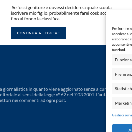
Se fossi genitore e dovessi decidere a quale scuola
iscrivere mio figlio, probabilmente farei così: scorrerei
fino al fondo la classifica...
Per fornire l
CONTINUA A LEGGERE
accedere alle
elaborare da
acconsentire 
funzioni.
Funziona
Preferen
 giornalistica in quanto viene aggiornato senza alcuna periodicit
Statistic
toriale ai sensi della legge n° 62 del 7.03.2001. L'autore non è
ettori nei commenti ad ogni post.
Marketin
Gestisci servi
A